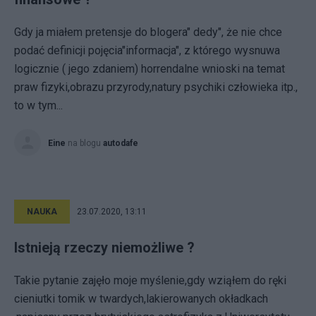
Gdy ja miałem pretensje do blogera" dedy", że nie chce
podać definicji pojęcia"informacja", z którego wysnuwa
logicznie ( jego zdaniem) horrendalne wnioski na temat
praw fizyki,obrazu przyrody,natury psychiki człowieka itp.,
to w tym...
Eine
na blogu
autodafe
NAUKA
23.07.2020, 13:11
Istnieją rzeczy niemożliwe ?
Takie pytanie zajęło moje myślenie,gdy wziąłem do ręki
cieniutki tomik w twardych,lakierowanych okładkach