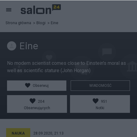
Strona główna
Blogi
Eine
Eine
No modern scientist comes close to Einstein's moral as
well as scientific stature (John Horgan)
Obserwuj
WIADOMOŚĆ
204
951
Obserwujących
Notki
NAUKA
28.09.2020, 21:13