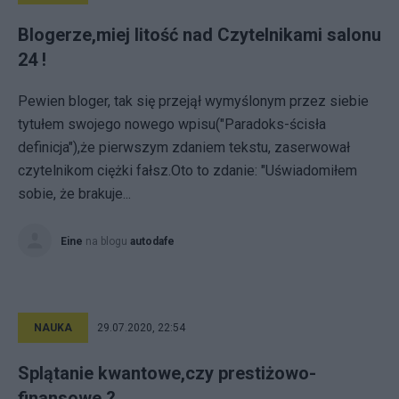
Blogerze,miej litość nad Czytelnikami salonu
24 !
Pewien bloger, tak się przejął wymyślonym przez siebie
tytułem swojego nowego wpisu("Paradoks-ścisła
definicja"),że pierwszym zdaniem tekstu, zaserwował
czytelnikom ciężki fałsz.Oto to zdanie: "Uświadomiłem
sobie, że brakuje...
Eine
na blogu
autodafe
NAUKA
29.07.2020, 22:54
Splątanie kwantowe,czy prestiżowo-
finansowe ?