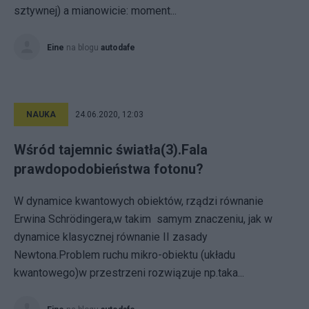
sztywnej) a mianowicie: moment...
Eine
na blogu
autodafe
NAUKA
24.06.2020, 12:03
Wśród tajemnic światła(3).Fala
prawdopodobieństwa fotonu?
W dynamice kwantowych obiektów, rządzi równanie
Erwina Schrödingera,w takim samym znaczeniu, jak w
dynamice klasycznej równanie II zasady
Newtona.Problem ruchu mikro-obiektu (układu
kwantowego)w przestrzeni rozwiązuje np.taka...