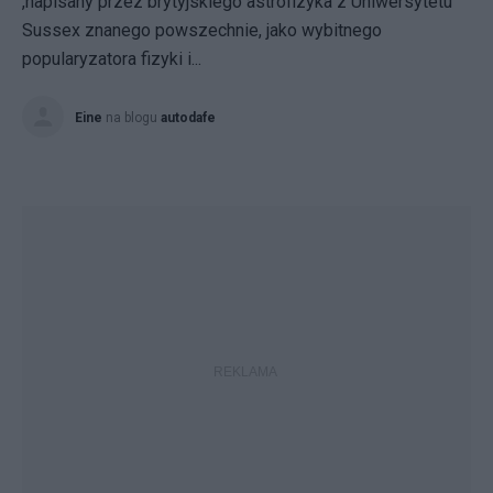
,napisany przez brytyjskiego astrofizyka z Uniwersytetu
Sussex znanego powszechnie, jako wybitnego
popularyzatora fizyki i...
Eine
na blogu
autodafe