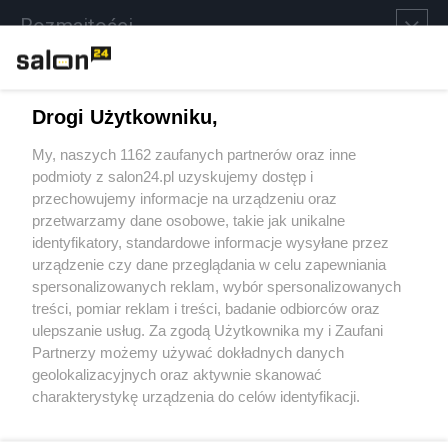
Rozmaitości
Technologie
Drogi Użytkowniku,
Sport
My, naszych 1162 zaufanych partnerów oraz inne
podmioty z salon24.pl uzyskujemy dostęp i
Społeczeństwo
przechowujemy informacje na urządzeniu oraz
przetwarzamy dane osobowe, takie jak unikalne
Kultura
identyfikatory, standardowe informacje wysyłane przez
urządzenie czy dane przeglądania w celu zapewniania
spersonalizowanych reklam, wybór spersonalizowanych
treści, pomiar reklam i treści, badanie odbiorców oraz
ulepszanie usług. Za zgodą Użytkownika my i Zaufani
X
Facebook
Instagram
Youtube
Partnerzy możemy używać dokładnych danych
geolokalizacyjnych oraz aktywnie skanować
charakterystykę urządzenia do celów identyfikacji.
Web Content Media sp. z o. o. © 2022
Ponieważ cenimy Twoją prywatność, prosimy o zgodę na
korzystanie z tych technologii poprzez kliknięcie