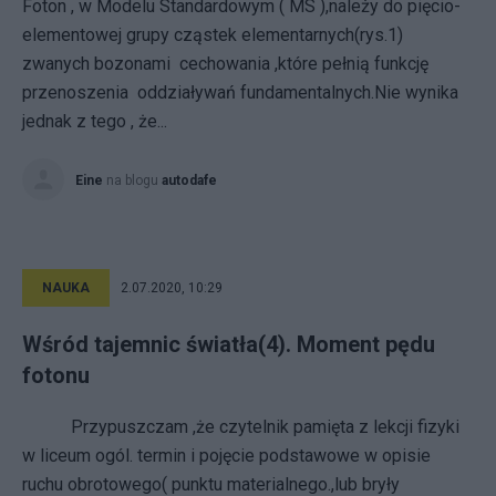
Foton , w Modelu Standardowym ( MS ),należy do pięcio-
elementowej grupy cząstek elementarnych(rys.1)
zwanych bozonami cechowania ,które pełnią funkcję
przenoszenia oddziaływań fundamentalnych.Nie wynika
jednak z tego , że...
Eine
na blogu
autodafe
NAUKA
2.07.2020, 10:29
Wśród tajemnic światła(4). Moment pędu
fotonu
Przypuszczam ,że czytelnik pamięta z lekcji fizyki
w liceum ogól. termin i pojęcie podstawowe w opisie
ruchu obrotowego( punktu materialnego.,lub bryły