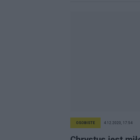
OSOBISTE
4.12.2020, 17:54
Chrystus jest mił