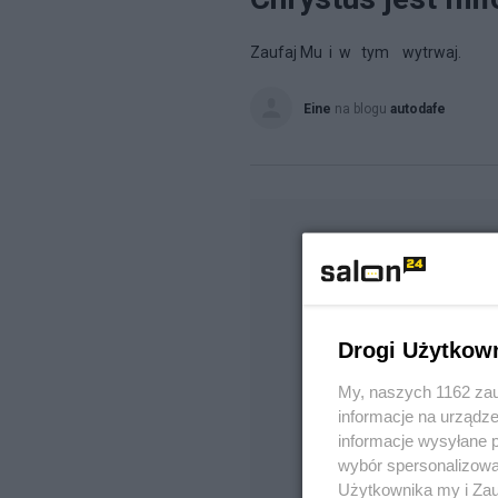
Zaufaj Mu i w tym wytrwaj.
Eine
na blogu
autodafe
Drogi Użytkow
My, naszych 1162 zau
informacje na urządze
informacje wysyłane 
wybór spersonalizowan
Użytkownika my i Zau