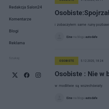
Redakcja Salon24
Osobiste:Spojrza
Komentarze
i zobaczyłem same ruiny pozbawi
Blogi
Eine
na blogu
autodafe
Reklama
Szukaj:
OSOBISTE
5.12.2020, 18:24
Osobiste : Nie w 
w modlitwie są wszechświaty.
Eine
na blogu
autodafe