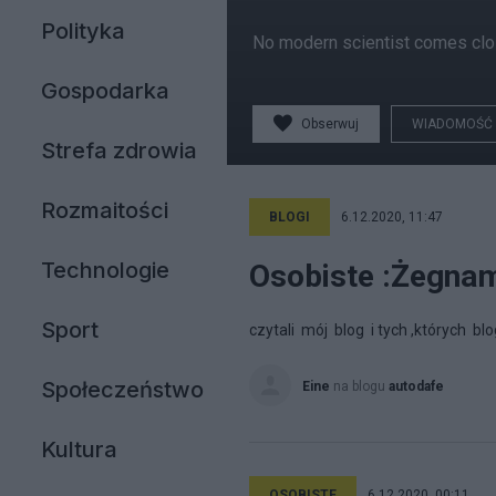
Polityka
No modern scientist comes close
Gospodarka
Obserwuj
WIADOMOŚĆ
Strefa zdrowia
Rozmaitości
BLOGI
6.12.2020, 11:47
Technologie
Osobiste :Żegnam
Sport
czytali mój blog i tych ,których b
Społeczeństwo
Eine
na blogu
autodafe
Kultura
OSOBISTE
6.12.2020, 00:11