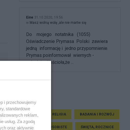
Eine
31.10.2020, 19:56
w
Masz wolną wolę ,ale nie martw się
Do mojego notatnika (1055)
Oświadczenie Prymasa Polski zawiera
jedną informację i jedno przypomnienie.
Prymas poinformował wiernych -
członków Kościoła,że ...
Tematy Eine
ęp i przechowujemy
ory, standardowe
NAUKA
RELIGIA
BADANIA I ROZWÓJ
alizowanych reklam,
ie usług. Za zgodą
LGBT
OSOBISTE
ŚWIĘTA, ROCZNICE
ych oraz aktywnie