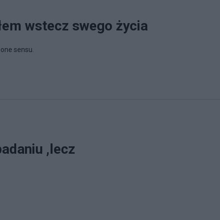
łem wstecz swego życia
one sensu.
badaniu ,lecz