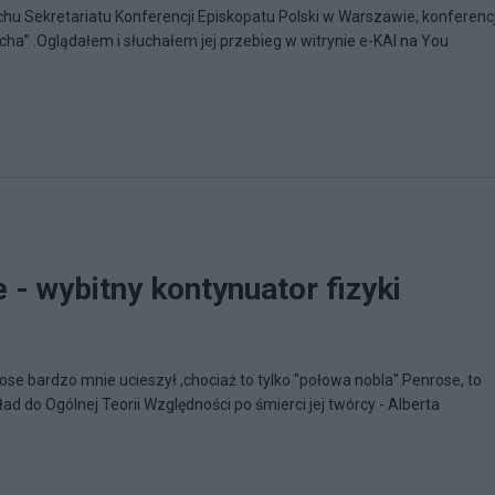
chu Sekretariatu Konferencji Episkopatu Polski w Warszawie, konferenc
ucha” .Oglądałem i słuchałem jej przebieg w witrynie e-KAI na You
 - wybitny kontynuator fizyki
ose bardzo mnie ucieszył ,chociaż to tylko "połowa nobla".Penrose, to
ład do Ogólnej Teorii Względności po śmierci jej twórcy - Alberta