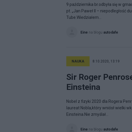
9 października br.odbyła się w gma
pt. „Jan Paweł II – niepodległość d
Tube.Wiedziałem...
Eine
na blogu
autodafe
NAUKA
8.10.2020, 13:19
Sir Roger Penrose
Einsteina
Nobel z fizyki 2020 dla Rogera Penr
laureat Nobla,który wniósł wielki wk
Einsteina.Nie zmyślał...
Eine
na blogu
autodafe