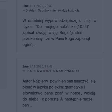
Eine
1.11.2020, 22:40
w
O. Adam Szustak - nienawidzę kościoła
W ostatniej wypowiedzi(piszę o niej w
cyklu "Do mojego notatnika (1054)"
,opisał swoją wizję Boga: "jestem
przekonany ...że w Panu Bogu zapłonął
ogień,...
Eine
1.11.2020, 11:48
w
CZARNEK WYPRZEDZA KACZYŃSKIEGO
Autor Najpierw powinien pan nauczyć się
pisać w języku polskim: gramatyka i
słownictwo pana zdań w notce , wołają
do nieba - o pomstę. A następnie może
pan ...