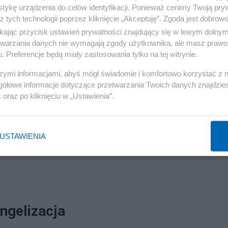
tykę urządzenia do celów identyfikacji. Ponieważ cenimy Twoją pry
z tych technologii poprzez kliknięcie „Akceptuję”. Zgoda jest dobro
ikając przycisk ustawień prywatności znajdujący się w lewym dolny
etwarzania danych nie wymagają zgody użytkownika, ale masz prawo 
. Preferencje będą miały zastosowania tylko na tej witrynie.
ale nie martw się
szymi informacjami, abyś mógł świadomie i komfortowo korzystać z
gółowe informacje dotyczące przetwarzania Twoich danych znajdzi
s
oraz po kliknięciu w „Ustawienia”.
tacją tytułu najnowszego wpisy na blogu Sabine Hossenfelder.A jes
ie martw się."...
USTAWIENIA
ngelizacja