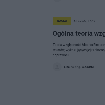
NAUKA
5.10.2020, 17:40
Ogólna teoria wz
Teoria względności Alberta Einsteina
tekstów, wykazujących jej rzekomą
poprawne i...
Eine
na blogu
autodafe