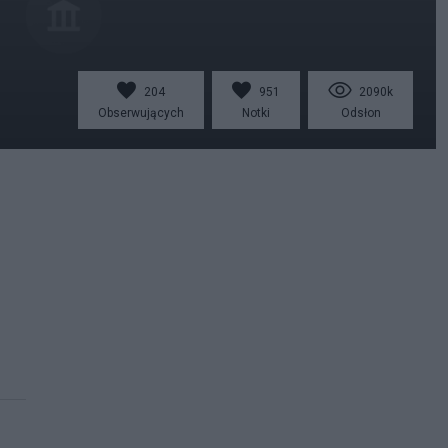
204
951
2090k
Obserwujących
Notki
Odsłon