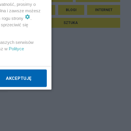
watność, prosimy o
EDUKACJA
BLOGI
INTERNET
wolna i zawsze możesz
m rogu strony
.
SZTUKA
sprzeciwić się
 naszych serwisów
esz w
Polityce
t on
AKCEPTUJĘ