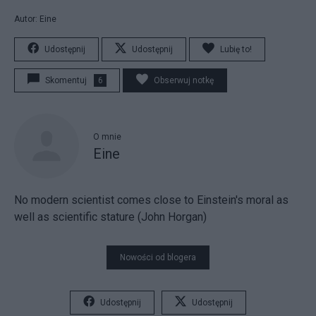
Autor: Eine
Udostępnij
Udostępnij
Lubię to!
Skomentuj
6
Obserwuj notkę
O mnie
Eine
No modern scientist comes close to Einstein's moral as
well as scientific stature (John Horgan)
Nowości od blogera
Udostępnij
Udostępnij