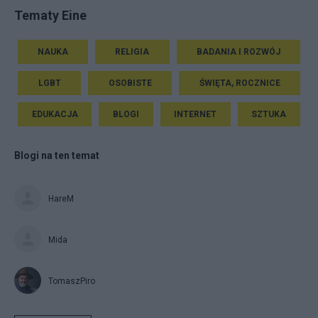
Tematy Eine
NAUKA
RELIGIA
BADANIA I ROZWÓJ
LGBT
OSOBISTE
ŚWIĘTA, ROCZNICE
EDUKACJA
BLOGI
INTERNET
SZTUKA
Blogi na ten temat
HareM
Mida
TomaszPiro