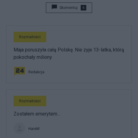
Skomentuj
6
Rozmaitości
Maja poruszyła całą Polskę. Nie żyje 13-latka, którą
pokochały miliony
Redakcja
Rozmaitości
Zostałem emerytem…
HareM