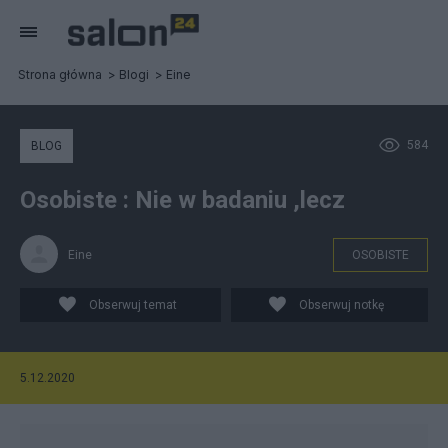
Strona główna
Blogi
Eine
584
BLOG
Osobiste : Nie w badaniu ,lecz
Eine
OSOBISTE
Obserwuj temat
Obserwuj notkę
5.12.2020