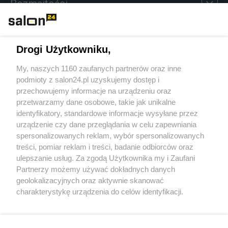
Rozmaitości
Technologie
Drogi Użytkowniku,
Sport
My, naszych 1160 zaufanych partnerów oraz inne
podmioty z salon24.pl uzyskujemy dostęp i
Społeczeństwo
przechowujemy informacje na urządzeniu oraz
przetwarzamy dane osobowe, takie jak unikalne
Kultura
identyfikatory, standardowe informacje wysyłane przez
urządzenie czy dane przeglądania w celu zapewniania
spersonalizowanych reklam, wybór spersonalizowanych
treści, pomiar reklam i treści, badanie odbiorców oraz
ulepszanie usług. Za zgodą Użytkownika my i Zaufani
X
Facebook
Instagram
Youtube
Partnerzy możemy używać dokładnych danych
geolokalizacyjnych oraz aktywnie skanować
charakterystykę urządzenia do celów identyfikacji.
Web Content Media sp. z o. o. © 2022
Ponieważ cenimy Twoją prywatność, prosimy o zgodę na
korzystanie z tych technologii poprzez kliknięcie
„Akceptuję”. Zgoda jest dobrowolna i zawsze możesz ją
Pomoc
O nas
Praca
Reklama
Kontakt