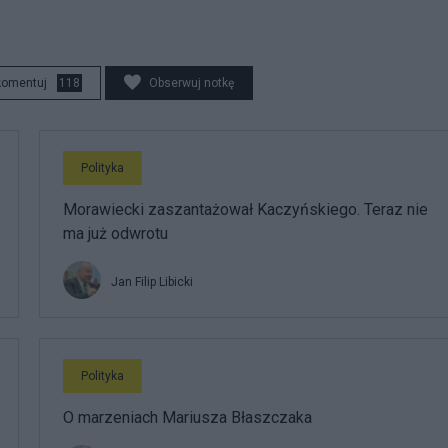
komentuj
118
Obserwuj notkę
Polityka
Morawiecki zaszantażował Kaczyńskiego. Teraz nie
ma już odwrotu
Jan Filip Libicki
Polityka
O marzeniach Mariusza Błaszczaka