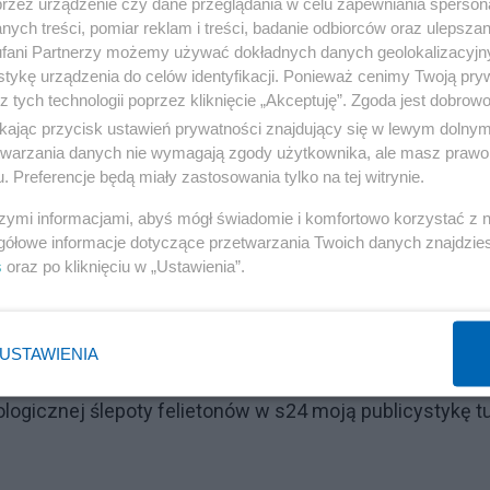
przez urządzenie czy dane przeglądania w celu zapewniania sperson
wolennikiem był również śp. prezydent Lech Kaczyński.
ych treści, pomiar reklam i treści, badanie odbiorców oraz ulepszan
chcie i nie grzmi, że każdy katolik, który wspiera protes
fani Partnerzy możemy używać dokładnych danych geolokalizacyjn
tykę urządzenia do celów identyfikacji. Ponieważ cenimy Twoją pry
awet papież Franciszek, który z polskim Kościołem tocz
z tych technologii poprzez kliknięcie „Akceptuję”. Zgoda jest dobro
astrzeżonych IPN. Póki Kościół Katolicki w Polsce się rea
ikając przycisk ustawień prywatności znajdujący się w lewym dolny
stkich przeciwników wielkiej narodowej tradycji. Będzi
etwarzania danych nie wymagają zgody użytkownika, ale masz prawo 
. Preferencje będą miały zastosowania tylko na tej witrynie.
e masy zwolenników dla innej sprawy. Dla młodych,
elazną kurtyną swobodne wyskrobanie ciąży idealnie
szymi informacjami, abyś mógł świadomie i komfortowo korzystać z
gółowe informacje dotyczące przetwarzania Twoich danych znajdzi
śli teraz profesorowie Czarnek i Stelina z grupą pełnej
s
oraz po kliknięciu w „Ustawienia”.
k wielkim trudem muszą przebijać do opinii publicznej sw
icepremier Kaczyński będzie już po upadku Zjednoczonej
USTAWIENIA
ogicznej ślepoty felietonów w s24 moją publicystykę tu