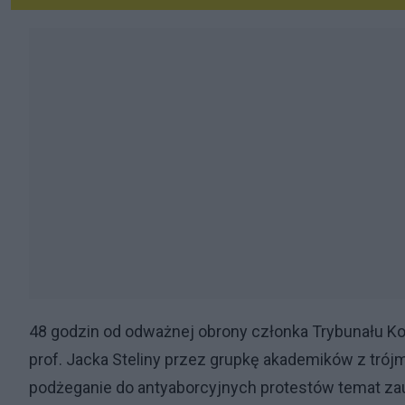
48 godzin od odważnej obrony członka Trybunału K
prof. Jacka Steliny przez grupkę akademików z trójm
podżeganie do antyaborcyjnych protestów temat zau