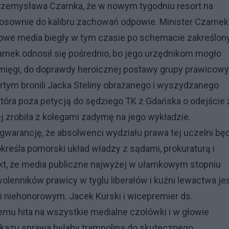
. Przemysława Czarnka, że w nowym tygodniu resort na
tosownie do kalibru zachowań odpowie. Minister Czarnek
dowe media biegły w tym czasie po schemacie zakreślo
ek odnosił się pośrednio, bo jego urzędnikom mogło
ięgi, do doprawdy heroicznej postawy grupy prawicow
rtym bronili Jacka Steliny obrażanego i wyszydzanego
 która poza petycją do sędziego TK z Gdańska o odejście 
j zrobiła z kolegami zadymę na jego wykładzie.
gwarancję, że absolwenci wydziału prawa tej uczelni bę
ę określa pomorski układ władzy z sądami, prokuraturą i
akt, że media publiczne najwyżej w ułamkowym stopniu
enników prawicy w tyglu liberałów i kuźni lewactwa je
 i niehonorowym. Jacek Kurski i wicepremier ds.
emu hita na wszystkie medialne czołówki i w głowie
kazu sprawa byłaby trampoliną do skutecznego