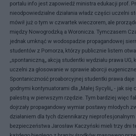
portalu info jest zapowiedź ministra edukacji prof
nieodpowiedzialne działania władz części uczelni s
mówił już o tym w czwartek wieczorem, ale prorzą
między Nowogrodzką a Woronicza. Tymczasem Czarn
jednak umknąć w wodospadzie propagandowej sierm
studentów z Pomorza, którzy publicznie listem otwa
,,spontaniczną,, akcją studentki wydziału prawa UG,
uczelni za głosowanie w sprawie aborcji eugeniczne
Spontaniczność proaborcyjnej studentki prawa daje 
godnymi kontynuatorami dla ,,Małej Sycylii,, - jak si
palestrą w pierwszym rzędzie. Tym bardziej więc f
dojrzały propagandowy wymiar postawy młodych zwol
działaniem dla tych dziennikarzy nieprofesjonalnym
bezpieczeństwa Jarosław Kaczyński mieli trzy dni t
każdego biegłego z branży środków masowego prze