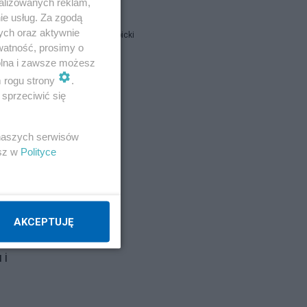
alizowanych reklam,
ie usług. Za zgodą
ty
ych oraz aktywnie
Jan Filip Libicki
watność, prosimy o
y
wolna i zawsze możesz
lnie
MartaJa
m rogu strony
.
e
sprzeciwić się
estamos
 naszych serwisów
esz w
Polityce
Napisz notkę
oje
AKCEPTUJĘ
 i