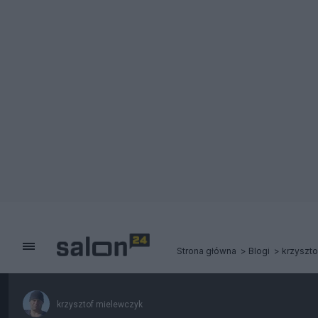
Strona główna
Blogi
krzyszt
krzysztof mielewczyk