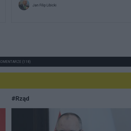
Jan Filip Libicki
KOMENTARZE (118)
#
Rząd