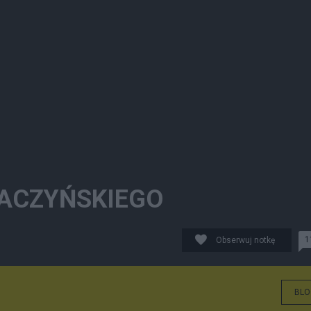
ACZYŃSKIEGO
1
Obserwuj notkę
BLO