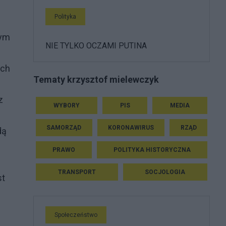
Polityka
nym
NIE TYLKO OCZAMI PUTINA
ych
Tematy krzysztof mielewczyk
z
WYBORY
PIS
MEDIA
SAMORZĄD
KORONAWIRUS
RZĄD
dą
PRAWO
POLITYKA HISTORYCZNA
TRANSPORT
SOCJOLOGIA
st
Społeczeństwo