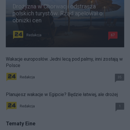
Drożyzna w Chorwacji odstrasza
polskich turystów. Rząd apelował o
obniżki cen
Redakcja
67
Wakacje europosłów. Jedni lecą pod palmy, inni zostają w
Polsce
Redakcja
35
Planujesz wakacje w Egipcie? Będzie łatwiej, ale drożej
Redakcja
1
Tematy Eine