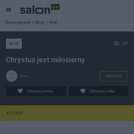
Strona główna
Blogi
Eine
545
BLOG
Chrystus jest miłosierny
Eine
OSOBISTE
Obserwuj temat
Obserwuj notkę
4.12.2020