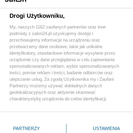
Technologie
Drogi Użytkowniku,
Sport
My, naszych 1162 zaufanych partnerów oraz inne
podmioty z salon24.pl uzyskujemy dostęp i
Społeczeństwo
przechowujemy informacje na urządzeniu oraz
przetwarzamy dane osobowe, takie jak unikalne
Kultura
identyfikatory, standardowe informacje wysyłane przez
urządzenie czy dane przeglądania w celu zapewniania
spersonalizowanych reklam, wybór spersonalizowanych
treści, pomiar reklam i treści, badanie odbiorców oraz
ulepszanie usług. Za zgodą Użytkownika my i Zaufani
X
Facebook
Instagram
Youtube
Partnerzy możemy używać dokładnych danych
geolokalizacyjnych oraz aktywnie skanować
charakterystykę urządzenia do celów identyfikacji.
Web Content Media sp. z o. o. © 2022
Ponieważ cenimy Twoją prywatność, prosimy o zgodę na
korzystanie z tych technologii poprzez kliknięcie
„Akceptuję”. Zgoda jest dobrowolna i zawsze możesz ją
Pomoc
O nas
Praca
Reklama
Kontakt
zmienić/wycofać klikając przycisk ustawień prywatności
PARTNERZY
USTAWIENIA
znajdujący się w lewym dolnym rogu strony
. Niektóre