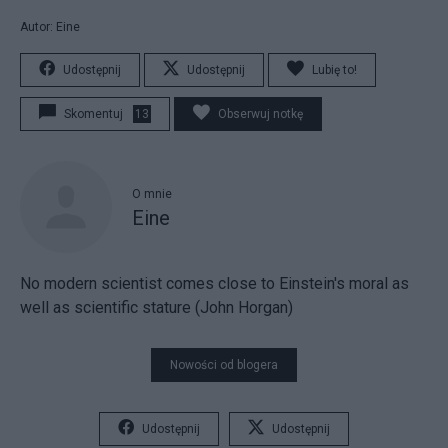
Autor: Eine
Udostępnij
Udostępnij
Lubię to!
Skomentuj
13
Obserwuj notkę
O mnie
Eine
No modern scientist comes close to Einstein's moral as
well as scientific stature (John Horgan)
Nowości od blogera
Udostępnij
Udostępnij