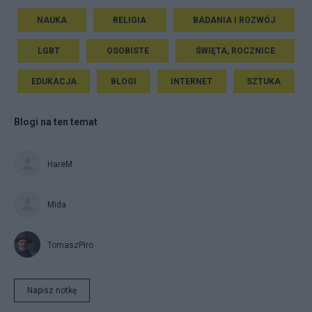
NAUKA
RELIGIA
BADANIA I ROZWÓJ
LGBT
OSOBISTE
ŚWIĘTA, ROCZNICE
EDUKACJA
BLOGI
INTERNET
SZTUKA
Blogi na ten temat
HareM
Mida
TomaszPiro
Napisz notkę