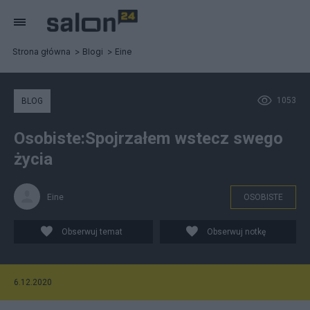
Strona główna
Blogi
Eine
1053
BLOG
Osobiste:Spojrzałem wstecz swego
życia
Eine
OSOBISTE
Obserwuj temat
Obserwuj notkę
6.12.2020