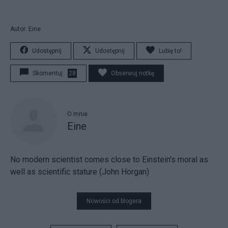
Autor: Eine
Udostępnij
Udostępnij
Lubię to!
Skomentuj
28
Obserwuj notkę
O mnie
Eine
No modern scientist comes close to Einstein's moral as
well as scientific stature (John Horgan)
Nowości od blogera