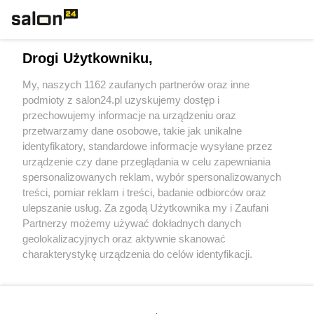
Technologie
Drogi Użytkowniku,
Sport
My, naszych 1162 zaufanych partnerów oraz inne
podmioty z salon24.pl uzyskujemy dostęp i
Społeczeństwo
przechowujemy informacje na urządzeniu oraz
przetwarzamy dane osobowe, takie jak unikalne
Kultura
identyfikatory, standardowe informacje wysyłane przez
urządzenie czy dane przeglądania w celu zapewniania
spersonalizowanych reklam, wybór spersonalizowanych
treści, pomiar reklam i treści, badanie odbiorców oraz
ulepszanie usług. Za zgodą Użytkownika my i Zaufani
X
Facebook
Instagram
Youtube
Partnerzy możemy używać dokładnych danych
geolokalizacyjnych oraz aktywnie skanować
charakterystykę urządzenia do celów identyfikacji.
Web Content Media sp. z o. o. © 2022
Ponieważ cenimy Twoją prywatność, prosimy o zgodę na
korzystanie z tych technologii poprzez kliknięcie
„Akceptuję”. Zgoda jest dobrowolna i zawsze możesz ją
Pomoc
O nas
Praca
Reklama
Kontakt