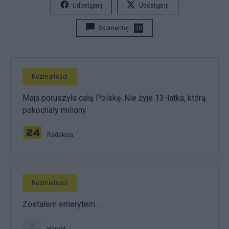
Udostępnij
Udostępnij
Skomentuj
28
Rozmaitości
Maja poruszyła całą Polskę. Nie żyje 13-latka, którą
pokochały miliony
Redakcja
Rozmaitości
Zostałem emerytem…
HareM