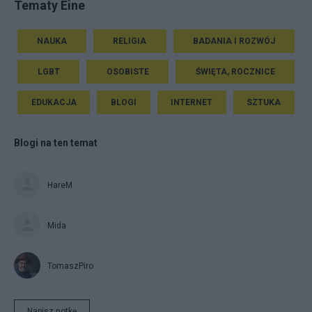
Tematy Eine
NAUKA
RELIGIA
BADANIA I ROZWÓJ
LGBT
OSOBISTE
ŚWIĘTA, ROCZNICE
EDUKACJA
BLOGI
INTERNET
SZTUKA
Blogi na ten temat
HareM
Mida
TomaszPiro
Napisz notkę