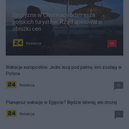
Drożyzna w Chorwacji odstrasza
polskich turystów. Rząd apelował o
obniżki cen
Redakcja
66
Wakacje europosłów. Jedni lecą pod palmy, inni zostają w
Polsce
Redakcja
35
Planujesz wakacje w Egipcie? Będzie łatwiej, ale drożej
Redakcja
1