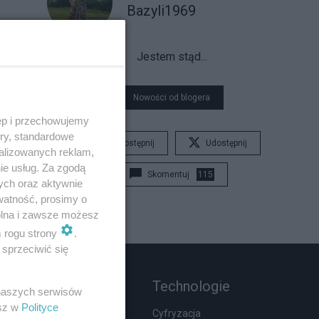
Bazyli1969
Jestem stąd...
Nowości od blogera
ęp i przechowujemy
ory, standardowe
Udostępnij
Udostępnij
alizowanych reklam,
ie usług. Za zgodą
Skomentuj
115
ych oraz aktywnie
watność, prosimy o
wolna i zawsze możesz
m rogu strony
.
sprzeciwić się
Rozmaitości
Technologie
 naszych serwisów
esz w
Polityce
Wypadki
Cyfryzacja