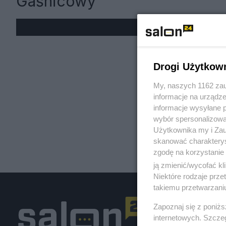
Gaśnicowy
« W
Drogi Użytkow
My, naszych 1162 zau
informacje na urządze
informacje wysyłane 
wybór spersonalizowan
Użytkownika my i Zau
skanować charakterys
zgodę na korzystanie 
ją zmienić/wycofać kl
Niektóre rodzaje prz
takiemu przetwarzaniu
Zapoznaj się z poniż
internetowych. Szcze