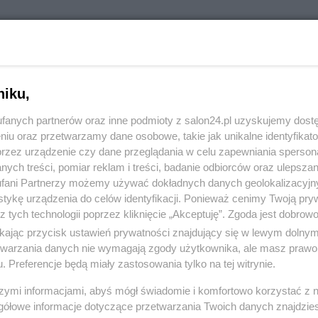
RÓĆ DO NOTKI
niku,
fanych partnerów oraz inne podmioty z salon24.pl uzyskujemy dost
niu oraz przetwarzamy dane osobowe, takie jak unikalne identyfikat
przez urządzenie czy dane przeglądania w celu zapewniania sperson
ych treści, pomiar reklam i treści, badanie odbiorców oraz ulepszan
fani Partnerzy możemy używać dokładnych danych geolokalizacyjn
tykę urządzenia do celów identyfikacji. Ponieważ cenimy Twoją pry
z tych technologii poprzez kliknięcie „Akceptuję”. Zgoda jest dobro
ikając przycisk ustawień prywatności znajdujący się w lewym dolny
etwarzania danych nie wymagają zgody użytkownika, ale masz prawo 
. Preferencje będą miały zastosowania tylko na tej witrynie.
Polityka
Gospodarka
szymi informacjami, abyś mógł świadomie i komfortowo korzystać z
gółowe informacje dotyczące przetwarzania Twoich danych znajdzi
PiS
Biznes