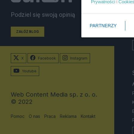
Prywatności
i
Cookie
Podziel się swoją opinią
PARTNERZY
ZAŁÓŻ BLOG
X
Facebook
Instagram
Youtube
Web Content Media sp. z o. o.
© 2022
Pomoc
O nas
Praca
Reklama
Kontakt