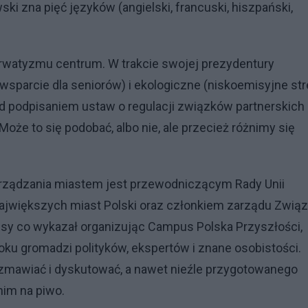
ski zna pięć języków (angielski, francuski, hiszpański,
rwatyzmu centrum. W trakcie swojej prezydentury
sparcie dla seniorów) i ekologiczne (niskoemisyjne str
ed podpisaniem ustaw o regulacji związków partnerskich
że to się podobać, albo nie, ale przecież różnimy się
rządzania miastem jest przewodniczącym Rady Unii
 największych miast Polski oraz członkiem zarządu Zwią
isy co wykazał organizując Campus Polska Przyszłości,
oku gromadzi polityków, ekspertów i znane osobistości.
 rozmawiać i dyskutować, a nawet nieźle przygotowanego
nim na piwo.