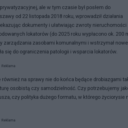
prywatyzacyjnej, ale w tym czasie był posłem do
awy od 22 listopada 2018 roku, wprowadził działania
rzekazując dokumenty i ułatwiając zwroty nieruchomości
odowanych lokatorów (do 2025 roku wypłacono ok. 200 
sady zarządzania zasobami komunalnymi i wstrzymał nowe
a się do ograniczenia patologii i wsparcia lokatorów.
Reklama
ównież na sprawy nie do końca będące drobiazgami ta
lturę osobistą czy samodzielność. Czy potrzebujemy jak
sza, czy polityka dużego formatu, w którego życiorysie 
Reklama