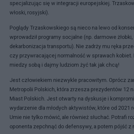
specjalizując się w integracji europejskiej. Trzaskow
włoski, rosyjski).
Poglądy Trzaskowskiego są nieco na lewo od konse
wprowadził programy socjalne (np. darmowe żłobki, w
dekarbonizacja transportu). Nie zadrży mu ręka prz
czy przywracającej normalność w sprawach kobiet. Mo
miedzy sobą i dajmy ludziom żyć tak jak chcą!
Jest człowiekiem niezwykle pracowitym. Oprócz za
Metropolii Polskich, która zrzesza prezydentów 12
Miast Polskich. Jest otwarty na dyskusje i komprom
wydarzenie dla młodych aktywistów, które od 2021 r
Umie nie tylko mówić, ale również słuchać. Potrafi
oponenta zepchnąć do defensywy, a potem pójść z 