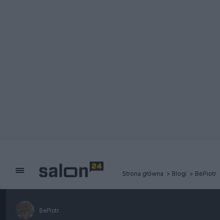
Strona główna
Blogi
BePiotr
BePiotr