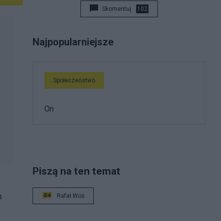
Skomentuj
102
Najpopularniejsze
Społeczeństwo
On
Piszą na ten temat
m
Rafał Woś