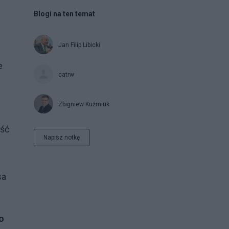
Blogi na ten temat
Jan Filip Libicki
e
catrw
Zbigniew Kuźmiuk
ość
Napisz notkę
sa
o