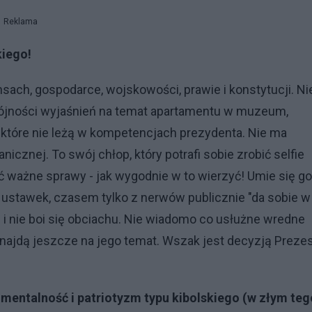
Reklama
kiego!
sach, gospodarce, wojskowości, prawie i konstytucji. Ni
spójności wyjaśnień na temat apartamentu w muzeum,
 które nie leżą w kompetencjach prezydenta. Nie ma
nicznej. To swój chłop, który potrafi sobie zrobić selfie
ważne sprawy - jak wygodnie w to wierzyć! Umie się g
ię ustawek, czasem tylko z nerwów publicznie "da sobie w
 i nie boi się obciachu. Nie wiadomo co usłużne wredne
znajdą jeszcze na jego temat. Wszak jest decyzją Preze
mentalność i patriotyzm typu kibolskiego (w złym teg