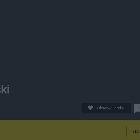
ki
1
Obserwuj notkę
BLO