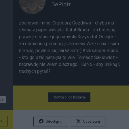
BePiotr
zbanowali mnie: Grzegorz Gozdawa - chyba mu
słoma z papci wylazła. Rafał Broda - za bolesną
prawdę o stanie jego umysłu Krzysztof Osiejuk -
za odmienną percepcję Jarosław Warzecha - sam
nie wie, pewnie się naraziłem :) Aleksander Ścios
- kto go dziś pamięta to wie. Tomasz Sakiewicz -
naprawdę nie wiem dlaczego... KaNo - aby uniknąć
trudnych pytań?
Nowości od blogera
02
G
Udostępnij
Udostępnij