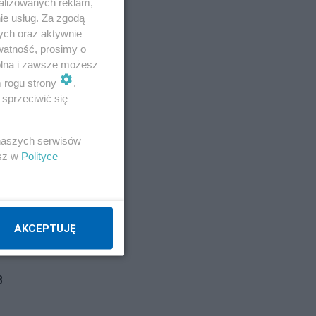
alizowanych reklam,
ie usług. Za zgodą
ych oraz aktywnie
watność, prosimy o
wolna i zawsze możesz
m rogu strony
.
sprzeciwić się
kieś
 naszych serwisów
esz w
Polityce
AKCEPTUJĘ
8