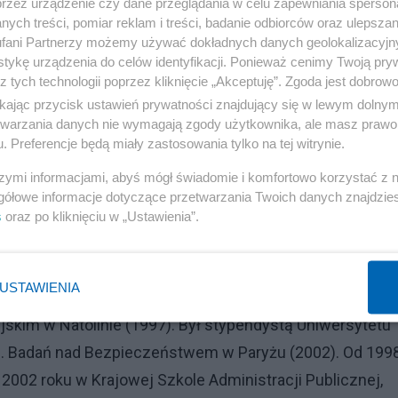
przez urządzenie czy dane przeglądania w celu zapewniania sperson
ych treści, pomiar reklam i treści, badanie odbiorców oraz ulepszan
fani Partnerzy możemy używać dokładnych danych geolokalizacyjn
 głosuj na Rafała Trzaskowskiego!
tykę urządzenia do celów identyfikacji. Ponieważ cenimy Twoją pry
z tych technologii poprzez kliknięcie „Akceptuję”. Zgoda jest dobro
do pełnienia tej roli, ma wiedzę i doświadczenie w
ikając przycisk ustawień prywatności znajdujący się w lewym dolny
etwarzania danych nie wymagają zgody użytkownika, ale masz prawo 
dzania dużym organizmem, czyli miastem Warszawą -
. Preferencje będą miały zastosowania tylko na tej witrynie.
iem rozpoznawalnym w Europie na świecie. Gdyby miał ja
szymi informacjami, abyś mógł świadomie i komfortowo korzystać z
ywleki na światło dzienne.
gółowe informacje dotyczące przetwarzania Twoich danych znajdzi
s
oraz po kliknięciu w „Ustawienia”.
Reklama
obić, o czym świadczy jego wykształcenie. Przed doktoratem
USTAWIENIA
) i filologię angielską (1996) na Uniwersytecie
kim w Natolinie (1997). Był stypendystą Uniwersytetu
 ds. Badań nad Bezpieczeństwem w Paryżu (2002). Od 199
 2002 roku w Krajowej Szkole Administracji Publicznej,