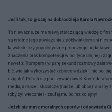
Jeśli tak, to głosuj na dobrodzieja Karola Nawroc
To nieważne, że ma niewystarczającą wiedzę o finan
są istotne jego powiązania z półświatkiem ani nie
kawalerki czy populistyczne propozycje podatkowe,
znaczenia brak kompetencji w polityce unijnej i zagra
nawet z Trumpem i w parę sekund rozmowy załatwić 
bić, wie jak wykorzystać kobiece wdzięki i nie boi s
dziąsło". Potrafi się podlizywać nawet Konfederatom
media, a może i służalcze (nasze lub obce) służby 
(oby żył wiecznie) - zaufaj mu po raz kolejny!
Jeżeli nie masz moralnych oporów i odpowiada Ci 