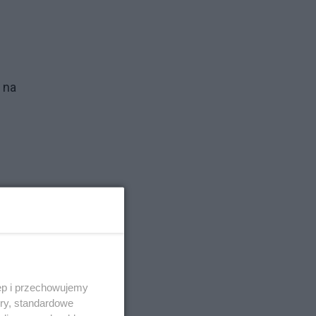
 na
, a
a
ęp i przechowujemy
ory, standardowe
j!