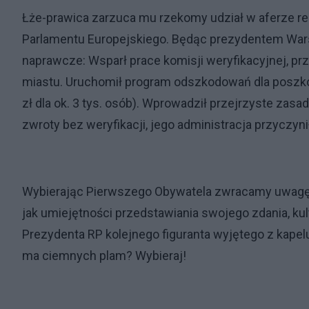
Łże-prawica zarzuca mu rzekomy udział w aferze re
Parlamentu Europejskiego. Będąc prezydentem Warsz
naprawcze: Wsparł prace komisji weryfikacyjnej, p
miastu. Uruchomił program odszkodowań dla poszk
zł dla ok. 3 tys. osób). Wprowadził przejrzyste za
zwroty bez weryfikacji, jego administracja przyczynił
Wybierając Pierwszego Obywatela zwracamy uwagę r
jak umiejętności przedstawiania swojego zdania, ku
Prezydenta RP kolejnego figuranta wyjętego z kapelu
ma ciemnych plam? Wybieraj!