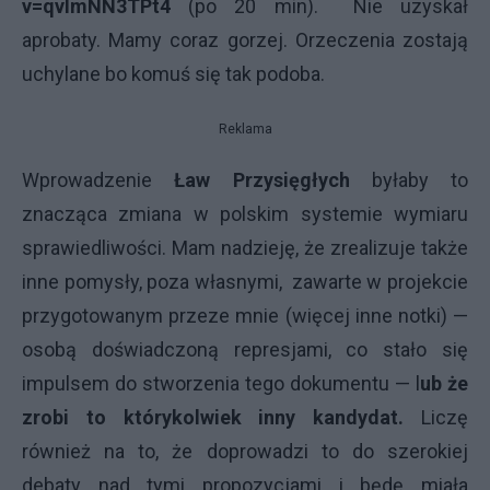
v=qvlmNN3TPt4
(po 20 min). Nie uzyskał
aprobaty. Mamy coraz gorzej. Orzeczenia zostają
uchylane bo komuś się tak podoba.
Reklama
Wprowadzenie
Ław Przysięgłych
byłaby to
znacząca zmiana w polskim systemie wymiaru
sprawiedliwości. Mam nadzieję, że zrealizuje także
inne pomysły, poza własnymi, zawarte w projekcie
przygotowanym przeze mnie (więcej inne notki) —
osobą doświadczoną represjami, co stało się
impulsem do stworzenia tego dokumentu — l
ub że
zrobi to którykolwiek inny kandydat.
Liczę
również na to, że doprowadzi to do szerokiej
debaty nad tymi propozycjami i będę miała