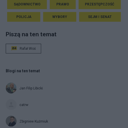
SĄDOWNICTWO
PRAWO
PRZESTĘPCZOŚĆ
POLICJA
WYBORY
SEJM I SENAT
Piszą na ten temat
Rafał Woś
Blogi na ten temat
Jan Filip Libicki
catrw
Zbigniew Kuźmiuk