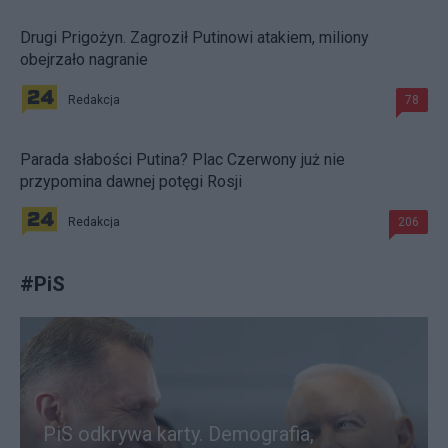
Drugi Prigożyn. Zagroził Putinowi atakiem, miliony
obejrzało nagranie
Redakcja
78
Parada słabości Putina? Plac Czerwony już nie
przypomina dawnej potęgi Rosji
Redakcja
206
#
PiS
PiS odkrywa karty. Demografia,