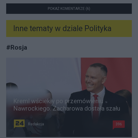
POKAŻ KOMENTARZE (6)
Inne tematy w dziale
Polityka
#
Rosja
Kreml wściekły po przemówieniu
Nawrockiego. Zacharowa dostała szału
Redakcja
396