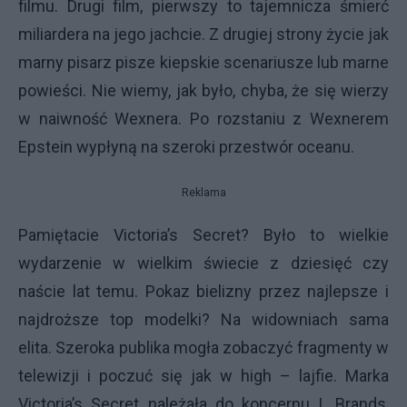
filmu. Drugi film, pierwszy to tajemnicza śmierć
miliardera na jego jachcie. Z drugiej strony życie jak
marny pisarz pisze kiepskie scenariusze lub marne
powieści. Nie wiemy, jak było, chyba, że się wierzy
w naiwność Wexnera. Po rozstaniu z Wexnerem
Epstein wypłyną na szeroki przestwór oceanu.
Reklama
Pamiętacie Victoria’s Secret? Było to wielkie
wydarzenie w wielkim świecie z dziesięć czy
naście lat temu. Pokaz bielizny przez najlepsze i
najdroższe top modelki? Na widowniach sama
elita. Szeroka publika mogła zobaczyć fragmenty w
telewizji i poczuć się jak w high – lajfie. Marka
Victoria’s Secret należała do koncernu L Brands,