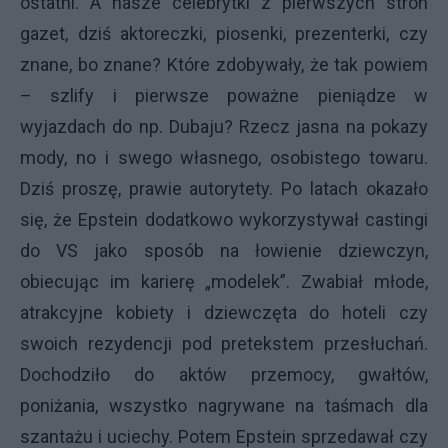
ostatni. A nasze celebrytki z pierwszych stron
gazet, dziś aktoreczki, piosenki, prezenterki, czy
znane, bo znane? Które zdobywały, że tak powiem
– szlify i pierwsze poważne pieniądze w
wyjazdach do np. Dubaju? Rzecz jasna na pokazy
mody, no i swego własnego, osobistego towaru.
Dziś proszę, prawie autorytety. Po latach okazało
się, że Epstein dodatkowo wykorzystywał castingi
do VS jako sposób na łowienie dziewczyn,
obiecując im karierę „modelek”. Zwabiał młode,
atrakcyjne kobiety i dziewczęta do hoteli czy
swoich rezydencji pod pretekstem przesłuchań.
Dochodziło do aktów przemocy, gwałtów,
poniżania, wszystko nagrywane na taśmach dla
szantażu i uciechy. Potem Epstein sprzedawał czy