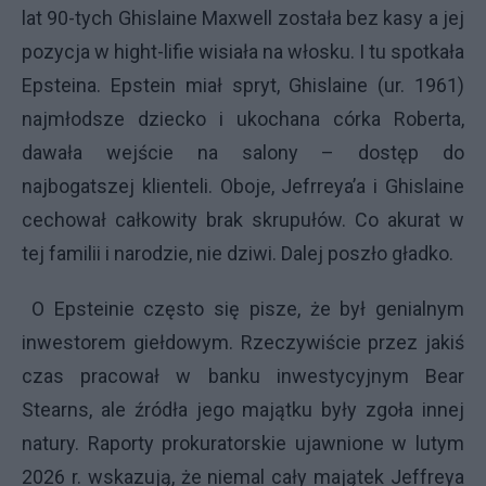
lat 90-tych Ghislaine Maxwell została bez kasy a jej
pozycja w hight-lifie wisiała na włosku. I tu spotkała
Epsteina. Epstein miał spryt, Ghislaine (ur. 1961)
najmłodsze dziecko i ukochana córka Roberta,
dawała wejście na salony – dostęp do
najbogatszej klienteli. Oboje, Jefrreya’a i Ghislaine
cechował całkowity brak skrupułów. Co akurat w
tej familii i narodzie, nie dziwi. Dalej poszło gładko.
O Epsteinie często się pisze, że był genialnym
inwestorem giełdowym. Rzeczywiście przez jakiś
czas pracował w banku inwestycyjnym Bear
Stearns, ale źródła jego majątku były zgoła innej
natury. Raporty prokuratorskie ujawnione w lutym
2026 r. wskazują, że niemal cały majątek Jeffreya