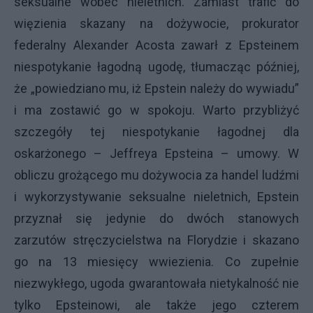
seksualne wobec nieletnich. Zamiast trafić do
więzienia skazany na dożywocie, prokurator
federalny Alexander Acosta zawarł z Epsteinem
niespotykanie łagodną ugodę, tłumacząc później,
że „powiedziano mu, iż Epstein należy do wywiadu”
i ma zostawić go w spokoju. Warto przybliżyć
szczegóły tej niespotykanie łagodnej dla
oskarżonego – Jeffreya Epsteina – umowy. W
obliczu grożącego mu dożywocia za handel ludźmi
i wykorzystywanie seksualne nieletnich, Epstein
przyznał się jedynie do dwóch stanowych
zarzutów stręczycielstwa na Florydzie i skazano
go na 13 miesięcy wwiezienia. Co zupełnie
niezwykłego, ugoda gwarantowała nietykalność nie
tylko Epsteinowi, ale także jego czterem