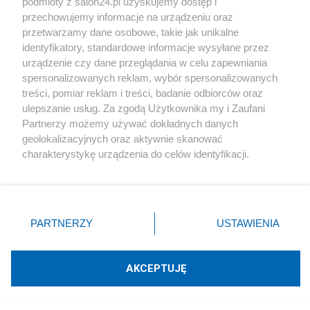
podmioty z salon24.pl uzyskujemy dostęp i
przechowujemy informacje na urządzeniu oraz
przetwarzamy dane osobowe, takie jak unikalne
Komentarze
identyfikatory, standardowe informacje wysyłane przez
urządzenie czy dane przeglądania w celu zapewniania
POKAŻ KOMENTARZE
spersonalizowanych reklam, wybór spersonalizowanych
treści, pomiar reklam i treści, badanie odbiorców oraz
ulepszanie usług. Za zgodą Użytkownika my i Zaufani
Inne tematy w dziale
Polityka
Partnerzy możemy używać dokładnych danych
geolokalizacyjnych oraz aktywnie skanować
charakterystykę urządzenia do celów identyfikacji.
#
PiS
Ponieważ cenimy Twoją prywatność, prosimy o zgodę na
korzystanie z tych technologii poprzez kliknięcie
„Akceptuję”. Zgoda jest dobrowolna i zawsze możesz ją
zmienić/wycofać klikając przycisk ustawień prywatności
PARTNERZY
USTAWIENIA
znajdujący się w lewym dolnym rogu strony
. Niektóre
rodzaje przetwarzania danych nie wymagają zgody
PiS odkrywa karty. Demografia,
użytkownika, ale masz prawo sprzeciwić się takiemu
AKCEPTUJĘ
przetwarzaniu. Preferencje będą miały zastosowania tylko
mieszkania, ETS, deportacje Ukraińców i
na tej witrynie.
rozliczenia