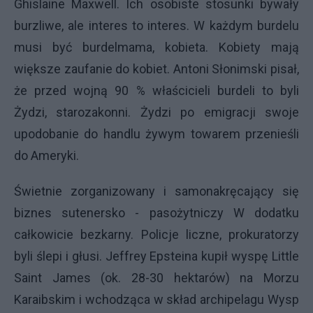
Ghislaine Maxwell. Ich osobiste stosunki bywały
burzliwe, ale interes to interes. W każdym burdelu
musi być burdelmama, kobieta. Kobiety mają
większe zaufanie do kobiet. Antoni Słonimski pisał,
że przed wojną 90 % właścicieli burdeli to byli
Żydzi, starozakonni. Żydzi po emigracji swoje
upodobanie do handlu żywym towarem przenieśli
do Ameryki.
Świetnie zorganizowany i samonakręcający się
biznes sutenersko - pasożytniczy W dodatku
całkowicie bezkarny. Policje liczne, prokuratorzy
byli ślepi i głusi. Jeffrey Epsteina kupił wyspę Little
Saint James (ok. 28-30 hektarów) na Morzu
Karaibskim i wchodząca w skład archipelagu Wysp