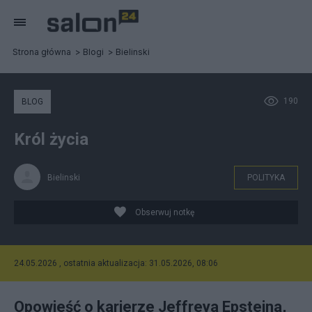
Strona główna
Blogi
Bielinski
190
BLOG
Król życia
Bielinski
POLITYKA
Obserwuj notkę
24.05.2026 , ostatnia aktualizacja: 31.05.2026, 08:06
Opowieść o karierze Jeffreya Epsteina,