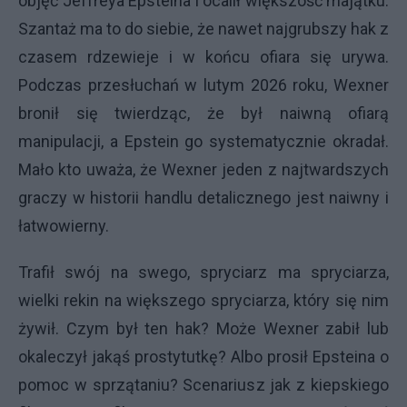
objęć Jeffreya Epsteina i ocalił większość majątku.
Szantaż ma to do siebie, że nawet najgrubszy hak z
czasem rdzewieje i w końcu ofiara się urywa.
Podczas przesłuchań w lutym 2026 roku, Wexner
bronił się twierdząc, że był naiwną ofiarą
manipulacji, a Epstein go systematycznie okradał.
Mało kto uważa, że Wexner jeden z najtwardszych
graczy w historii handlu detalicznego jest naiwny i
łatwowierny.
Trafił swój na swego, spryciarz ma spryciarza,
wielki rekin na większego spryciarza, który się nim
żywił. Czym był ten hak? Może Wexner zabił lub
okaleczył jakąś prostytutkę? Albo prosił Epsteina o
pomoc w sprzątaniu? Scenariusz jak z kiepskiego