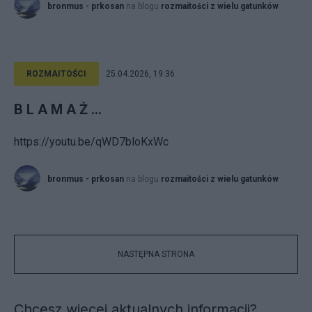
bronmus - prkosan
na blogu
rozmaitości z wielu gatunków
ROZMAITOŚCI
25.04.2026, 19:36
B L A M A Ż ...
https://youtu.be/qWD7bloKxWc
bronmus - prkosan
na blogu
rozmaitości z wielu gatunków
NASTĘPNA STRONA
Chcesz więcej aktualnych informacji?