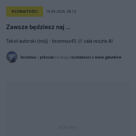
ROZMAITOŚCI
10.06.2026, 08:12
Zawsze będziesz naj ...
Tekst autorski (mój) - bronmus45 /// cała reszta AI
bronmus - prkosan
na blogu
rozmaitości z wielu gatunków