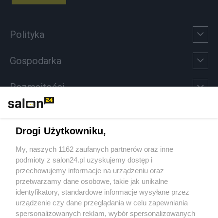
Polityka
Gospodarka
Rozmaitości
Technologie
Drogi Użytkowniku,
Sport
My, naszych 1162 zaufanych partnerów oraz inne
podmioty z salon24.pl uzyskujemy dostęp i
Społeczeństwo
przechowujemy informacje na urządzeniu oraz
przetwarzamy dane osobowe, takie jak unikalne
Kultura
identyfikatory, standardowe informacje wysyłane przez
urządzenie czy dane przeglądania w celu zapewniania
spersonalizowanych reklam, wybór spersonalizowanych