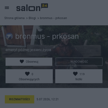
Strona główna
Blogi
bronmus - prkosan
bronmus - prkosan
emeryt późnej jesieni życia
Obserwuj
WIADOMOŚĆ
0
119
Obserwujących
Notki
ROZMAITOŚCI
5.07.2026, 12:21