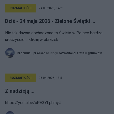
ROZMAITOŚCI
24.05.2026, 14:21
Dziś - 24 maja 2026 - Zielone Świątki ...
Nie tak dawno obchodzono to Święto w Polsce bardzo
uroczyście ... kliknij w obrazek
bronmus - prkosan
na blogu
rozmaitości z wielu gatunków
ROZMAITOŚCI
26.04.2026, 18:51
Z nadzieją ...
https://youtu.be/cPV3YLphmyU