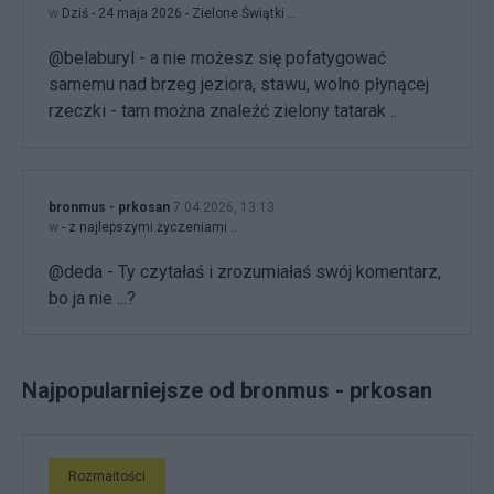
w
Dziś - 24 maja 2026 - Zielone Świątki ...
@belaburyl - a nie możesz się pofatygować
samemu nad brzeg jeziora, stawu, wolno płynącej
rzeczki - tam można znaleźć zielony tatarak ..
bronmus - prkosan
7.04.2026, 13:13
w
- z najlepszymi życzeniami ..
@deda - Ty czytałaś i zrozumiałaś swój komentarz,
bo ja nie ...?
Najpopularniejsze od bronmus - prkosan
Rozmaitości