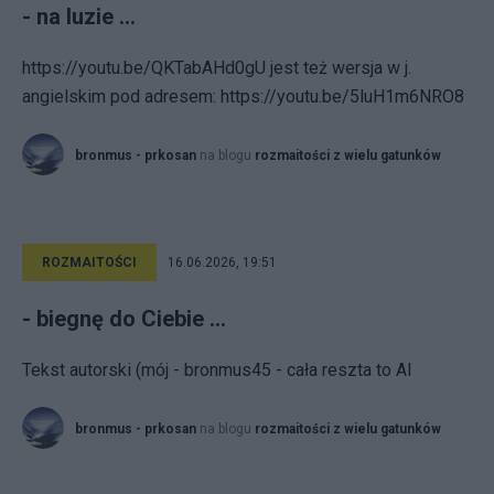
- na luzie ...
https://youtu.be/QKTabAHd0gU jest też wersja w j.
angielskim pod adresem: https://youtu.be/5luH1m6NRO8
bronmus - prkosan
na blogu
rozmaitości z wielu gatunków
ROZMAITOŚCI
16.06.2026, 19:51
- biegnę do Ciebie ...
Tekst autorski (mój - bronmus45 - cała reszta to AI
bronmus - prkosan
na blogu
rozmaitości z wielu gatunków