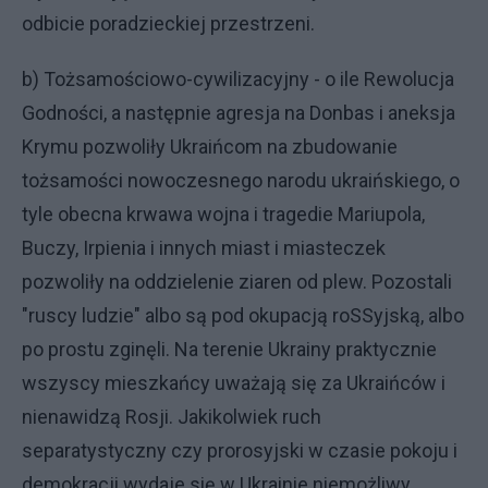
odbicie poradzieckiej przestrzeni.
b) Tożsamościowo-cywilizacyjny - o ile Rewolucja
Godności, a następnie agresja na Donbas i aneksja
Krymu pozwoliły Ukraińcom na zbudowanie
tożsamości nowoczesnego narodu ukraińskiego, o
tyle obecna krwawa wojna i tragedie Mariupola,
Buczy, Irpienia i innych miast i miasteczek
pozwoliły na oddzielenie ziaren od plew. Pozostali
"ruscy ludzie" albo są pod okupacją roSSyjską, albo
po prostu zginęli. Na terenie Ukrainy praktycznie
wszyscy mieszkańcy uważają się za Ukraińców i
nienawidzą Rosji. Jakikolwiek ruch
separatystyczny czy prorosyjski w czasie pokoju i
demokracji wydaje się w Ukrainie niemożliwy.