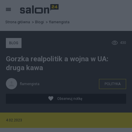
Strona główna
Blogi
flamengista
430
BLOG
Gorzka realpolitik a wojna w UA:
druga kawa
flamengista
POLITYKA
Obserwuj notkę
4.02.2023