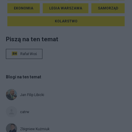
EKONOMIA
LEGIA WARSZAWA
SAMORZĄD
KOLARSTWO
Piszą na ten temat
Rafał Woś
Blogi na ten temat
Jan Filip Libicki
catrw
Zbigniew Kuźmiuk