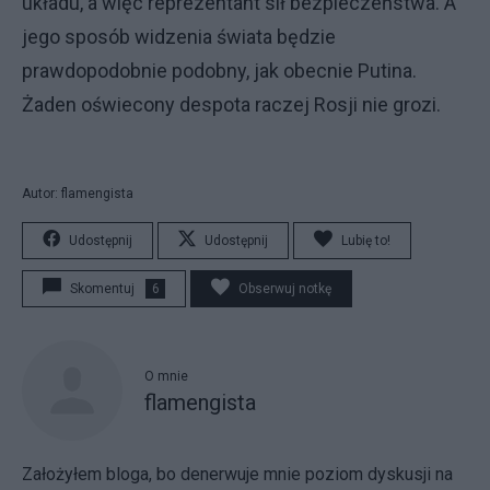
układu, a więc reprezentant sił bezpieczeństwa. A
jego sposób widzenia świata będzie
prawdopodobnie podobny, jak obecnie Putina.
Żaden oświecony despota raczej Rosji nie grozi.
Autor: flamengista
Udostępnij
Udostępnij
Lubię to!
Skomentuj
6
Obserwuj notkę
O mnie
flamengista
Założyłem bloga, bo denerwuje mnie poziom dyskusji na