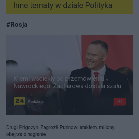
Inne tematy w dziale
Polityka
#
Rosja
Kreml wściekły po przemówieniu
Nawrockiego. Zacharowa dostała szału
Redakcja
481
Drugi Prigożyn. Zagroził Putinowi atakiem, miliony
obejrzało nagranie