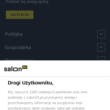
Podziel się swoją opinią
ZAŁÓŻ BLOG
Polityka
Gospodarka
Rozmaitości
Technologie
Drogi Użytkowniku,
Sport
My, naszych 1160 zaufanych partnerów oraz inne
podmioty z salon24.pl uzyskujemy dostęp i
Społeczeństwo
przechowujemy informacje na urządzeniu oraz
przetwarzamy dane osobowe, takie jak unikalne