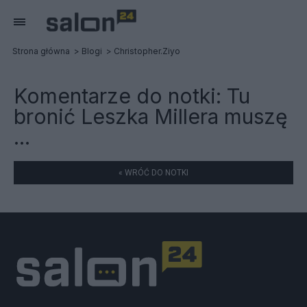
Strona główna
Blogi
Christopher.Ziyo
Komentarze do notki:
Tu
bronić Leszka Millera muszę
...
« WRÓĆ DO NOTKI