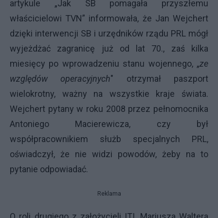
artykule „Jak SB pomagała przyszłemu
właścicielowi TVN” informowała, że Jan Wejchert
dzięki interwencji SB i
urzędników rządu PRL mógł
wyjeżdżać zagranicę już od lat 70., zaś kilka
miesięcy po wprowadzeniu stanu wojennego, „
ze
względów operacyjnych
" otrzymał paszport
wielokrotny, ważny na wszystkie kraje świata.
Wejchert pytany w roku 2008 przez
pełnomocnika
Antoniego Macierewicza, czy był
współpracownikiem służb specjalnych PRL,
oświadczył, że nie widzi powodów, żeby na to
pytanie odpowiadać.
Reklama
O roli drugiego z założycieli ITI, Mariusza Waltera