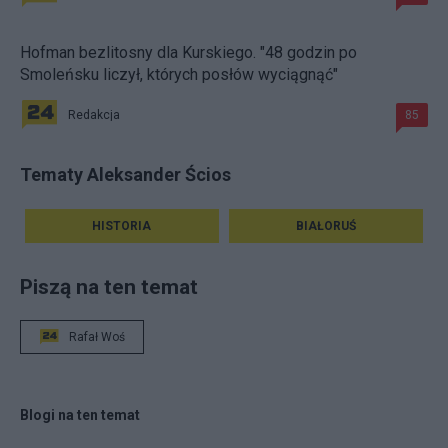
Hofman bezlitosny dla Kurskiego. "48 godzin po
Smoleńsku liczył, których posłów wyciągnąć"
Redakcja
85
Tematy Aleksander Ścios
HISTORIA
BIAŁORUŚ
Piszą na ten temat
Rafał Woś
Blogi na ten temat