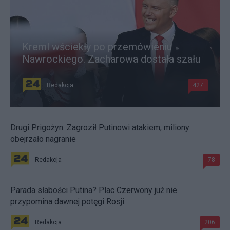
Kreml wściekły po przemówieniu
Nawrockiego. Zacharowa dostała szału
Redakcja
427
Drugi Prigożyn. Zagroził Putinowi atakiem, miliony
obejrzało nagranie
Redakcja
78
Parada słabości Putina? Plac Czerwony już nie
przypomina dawnej potęgi Rosji
Redakcja
206