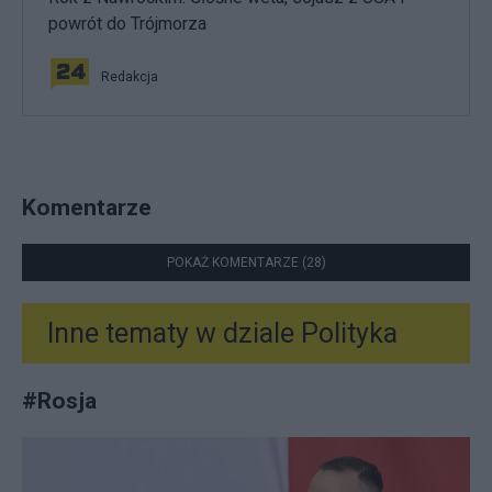
powrót do Trójmorza
Redakcja
Komentarze
POKAŻ KOMENTARZE (28)
Inne tematy w dziale
Polityka
#
Rosja