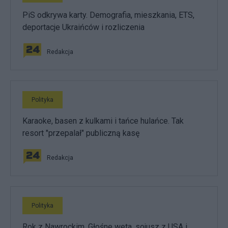
PiS odkrywa karty. Demografia, mieszkania, ETS,
deportacje Ukraińców i rozliczenia
Redakcja
Polityka
Karaoke, basen z kulkami i tańce hulańce. Tak
resort "przepalał" publiczną kasę
Redakcja
Polityka
Rok z Nawrockim. Głośne weta, sojusz z USA i