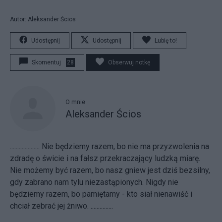
Autor: Aleksander Ścios
Udostępnij
Udostępnij
Lubię to!
Skomentuj
28
Obserwuj notkę
O mnie
Aleksander Ścios
.................... Nie będziemy razem, bo nie ma przyzwolenia na
zdradę o świcie i na fałsz przekraczający ludzką miarę.
Nie możemy być razem, bo nasz gniew jest dziś bezsilny,
gdy zabrano nam tylu niezastąpionych. Nigdy nie
będziemy razem, bo pamiętamy - kto siał nienawiść i
chciał zebrać jej żniwo. ...............