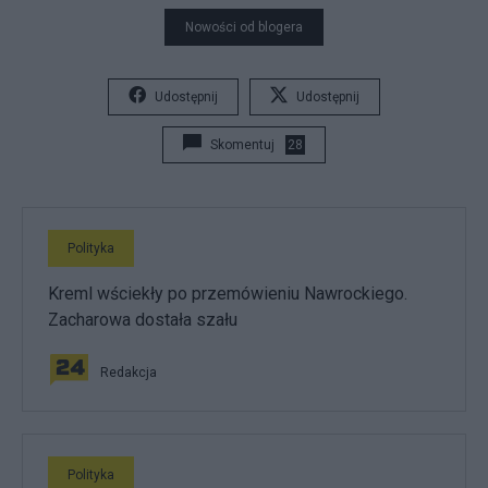
Nowości od blogera
Udostępnij
Udostępnij
Skomentuj
28
Polityka
Kreml wściekły po przemówieniu Nawrockiego.
Zacharowa dostała szału
Redakcja
Polityka