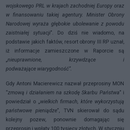
wojskowego PRL w krajach zachodniej Europy oraz
w finansowaniu takiej agentury. Minister Obrony
Narodowej wyraża głębokie ubolewanie z powodu
zaistniałej sytuacji
". Do dziś nie wiadomo, na
podstawie jakich faktów, resort obrony III RP uznał,
iż informacje zamieszczone w Raporcie są
„
nieuprawnione, krzywdzące i
podważające
wiarygodność”.
Gdy Antoni Macierewicz nazwał przeprosiny MON
“
zmową i działaniem na szkodę Skarbu Państwa
” i
powiedział o „
wielkich firmach, które wykorzystują
państwowe pieniądze
”, TVN skierował do sądu
kolejny pozew, ponownie domagając się
przeprosin i wpłaty 100 tysięcy złotych. W styczniu