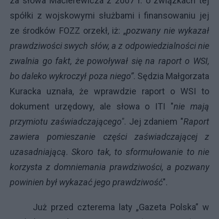
za słowa Macierewicza z 2007 r. o związkach tej
spółki z wojskowymi służbami i finansowaniu jej
ze środków FOZZ orzekł, iż: „
pozwany nie wykazał
prawdziwości swych słów, a z odpowiedzialności nie
zwalnia go fakt, że powoływał się na raport o WSI,
bo daleko wykroczył poza niego”
. Sędzia Małgorzata
Kuracka uznała, że wprawdzie raport o WSI to
dokument urzędowy, ale słowa o ITI "
nie mają
przymiotu zaświadczającego"
. Jej zdaniem "
Raport
zawiera pomieszanie części zaświadczającej z
uzasadniającą
.
Skoro tak, to sformułowanie to nie
korzysta z domniemania prawdziwości, a pozwany
powinien był wykazać jego prawdziwość
".
Już przed czterema laty „Gazeta Polska” w