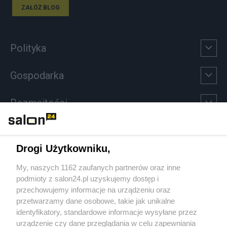
ZAŁÓŻ BLOG
Polityka
Gospodarka
Rozmaitości
Technologie
Drogi Użytkowniku,
Sport
My, naszych 1162 zaufanych partnerów oraz inne
podmioty z salon24.pl uzyskujemy dostęp i
Społeczeństwo
przechowujemy informacje na urządzeniu oraz
przetwarzamy dane osobowe, takie jak unikalne
Kultura
identyfikatory, standardowe informacje wysyłane przez
urządzenie czy dane przeglądania w celu zapewniania