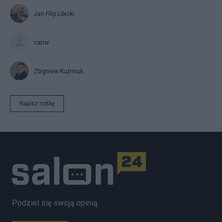
Jan Filip Libicki
catrw
Zbigniew Kuźmiuk
Napisz notkę
Podziel się swoją opinią