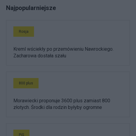
Najpopularniejsze
Rosja
Kreml wściekły po przemówieniu Nawrockiego.
Zacharowa dostała szału
800 plus
Morawiecki proponuje 3600 plus zamiast 800
złotych. Środki dla rodzin byłyby ogromne
PiS