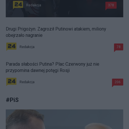
Redakcja
378
Drugi Prigożyn. Zagroził Putinowi atakiem, miliony
obejrzało nagranie
Redakcja
78
Parada słabości Putina? Plac Czerwony już nie
przypomina dawnej potęgi Rosji
Redakcja
206
#
PiS