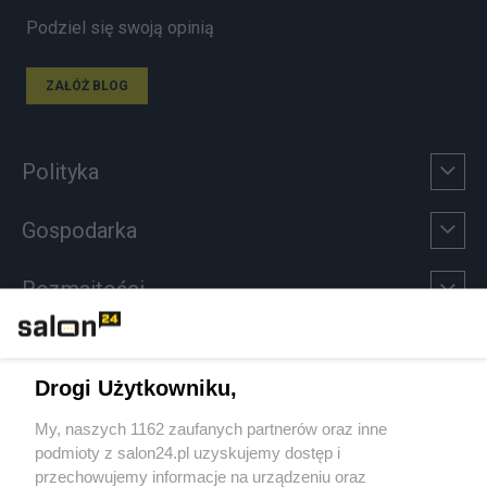
Podziel się swoją opinią
ZAŁÓŻ BLOG
Polityka
Gospodarka
Rozmaitości
Technologie
Drogi Użytkowniku,
Sport
My, naszych 1162 zaufanych partnerów oraz inne
podmioty z salon24.pl uzyskujemy dostęp i
Społeczeństwo
przechowujemy informacje na urządzeniu oraz