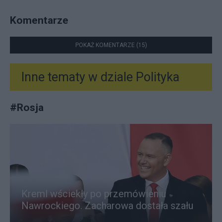
Komentarze
POKAŻ KOMENTARZE (15)
Inne tematy w dziale
Polityka
#
Rosja
Kreml wściekły po przemówieniu
Nawrockiego. Zacharowa dostała szału