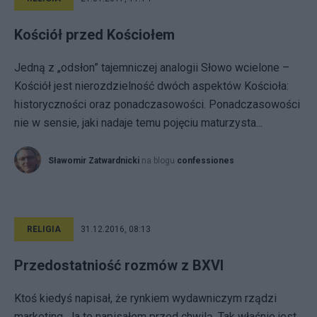
Kościół przed Kościołem
Jedną z „odsłon” tajemniczej analogii Słowo wcielone –
Kościół jest nierozdzielność dwóch aspektów Kościoła:
historyczności oraz ponadczasowości. Ponadczasowości
nie w sensie, jaki nadaje temu pojęciu maturzysta...
Sławomir Zatwardnicki
na blogu
confessiones
RELIGIA
31.12.2016, 08:13
Przedostatniość rozmów z BXVI
Ktoś kiedyś napisał, że rynkiem wydawniczym rządzi
marketing. Ja to napisałem przed chwilą. Tak właśnie jest