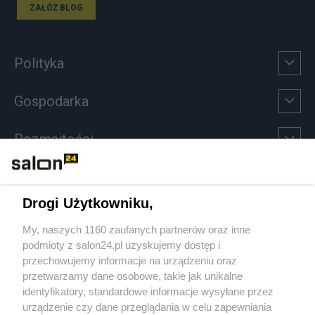
ZAŁÓŻ BLOG
Polityka
Gospodarka
Rozmaitości
Technologie
Drogi Użytkowniku,
Sport
My, naszych 1160 zaufanych partnerów oraz inne
podmioty z salon24.pl uzyskujemy dostęp i
Społeczeństwo
przechowujemy informacje na urządzeniu oraz
przetwarzamy dane osobowe, takie jak unikalne
Kultura
identyfikatory, standardowe informacje wysyłane przez
urządzenie czy dane przeglądania w celu zapewniania