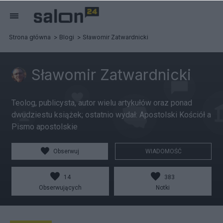
Strona główna
Blogi
Sławomir Zatwardnicki
Sławomir Zatwardnicki
Teolog, publicysta, autor wielu artykułów oraz ponad
dwudziestu książek; ostatnio wydał: Apostolski Kościół a
Pismo apostolskie
Obserwuj
WIADOMOŚĆ
14
383
Obserwujących
Notki