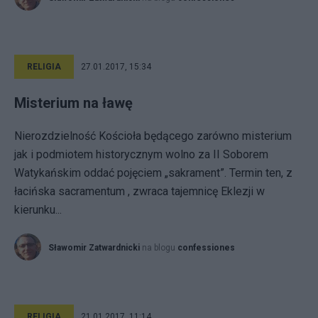
RELIGIA
27.01.2017, 15:34
Misterium na ławę
Nierozdzielność Kościoła będącego zarówno misterium
jak i podmiotem historycznym wolno za II Soborem
Watykańskim oddać pojęciem „sakrament”. Termin ten, z
łacińska sacramentum , zwraca tajemnicę Eklezji w
kierunku...
Sławomir Zatwardnicki
na blogu
confessiones
RELIGIA
21.01.2017, 11:14