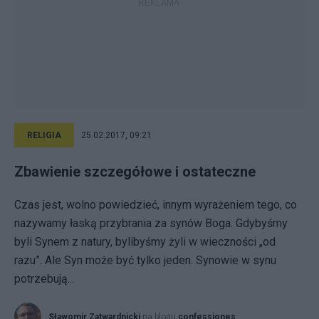
RELIGIA
25.02.2017, 09:21
Zbawienie szczegółowe i ostateczne
Czas jest, wolno powiedzieć, innym wyrażeniem tego, co
nazywamy łaską przybrania za synów Boga. Gdybyśmy
byli Synem z natury, bylibyśmy żyli w wieczności „od
razu”. Ale Syn może być tylko jeden. Synowie w synu
potrzebują...
Sławomir Zatwardnicki
na blogu
confessiones