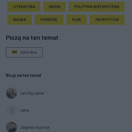
LITERATURA
MEDIA
POLITYKA HISTORYCZNA
NAUKA
PODRÓŻE
FILM
PATRIOTYZM
Piszą na ten temat
Rafał Woś
Blogi na ten temat
Jan Filip Libicki
catrw
Zbigniew Kuźmiuk