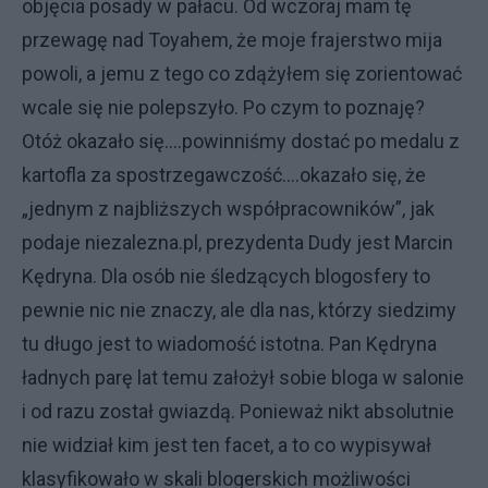
objęcia posady w pałacu. Od wczoraj mam tę
przewagę nad Toyahem, że moje frajerstwo mija
powoli, a jemu z tego co zdążyłem się zorientować
wcale się nie polepszyło. Po czym to poznaję?
Otóż okazało się....powinniśmy dostać po medalu z
kartofla za spostrzegawczość....okazało się, że
„jednym z najbliższych współpracowników”, jak
podaje niezalezna.pl, prezydenta Dudy jest Marcin
Kędryna. Dla osób nie śledzących blogosfery to
pewnie nic nie znaczy, ale dla nas, którzy siedzimy
tu długo jest to wiadomość istotna. Pan Kędryna
ładnych parę lat temu założył sobie bloga w salonie
i od razu został gwiazdą. Ponieważ nikt absolutnie
nie widział kim jest ten facet, a to co wypisywał
klasyfikowało w skali blogerskich możliwości