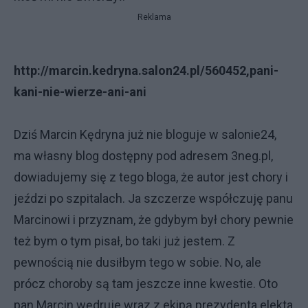
Reklama
http://marcin.kedryna.salon24.pl/560452,pani-
kani-nie-wierze-ani-ani
Dziś Marcin Kędryna już nie bloguje w salonie24,
ma własny blog dostępny pod adresem 3neg.pl,
dowiadujemy się z tego bloga, że autor jest chory i
jeździ po szpitalach. Ja szczerze współczuję panu
Marcinowi i przyznam, że gdybym był chory pewnie
też bym o tym pisał, bo taki już jestem. Z
pewnością nie dusiłbym tego w sobie. No, ale
prócz choroby są tam jeszcze inne kwestie. Oto
pan Marcin wędruje wraz z ekipą prezydenta elekta