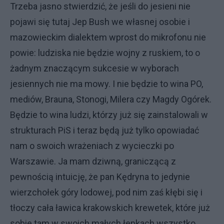
Trzeba jasno stwierdzić, że jeśli do jesieni nie
pojawi się tutaj Jep Bush we własnej osobie i
mazowieckim dialektem wprost do mikrofonu nie
powie: ludziska nie będzie wojny z ruskiem, to o
żadnym znaczącym sukcesie w wyborach
jesiennych nie ma mowy. I nie będzie to wina PO,
mediów, Brauna, Stonogi, Milera czy Magdy Ogórek.
Będzie to wina ludzi, którzy już się zainstalowali w
strukturach PiS i teraz będą już tylko opowiadać
nam o swoich wrażeniach z wycieczki po
Warszawie. Ja mam dziwną, graniczącą z
pewnością intuicję, że pan Kędryna to jedynie
wierzchołek góry lodowej, pod nim zaś kłębi się i
tłoczy cała ławica krakowskich krewetek, które już
sobie tam w swoich małych łepkach wszystko