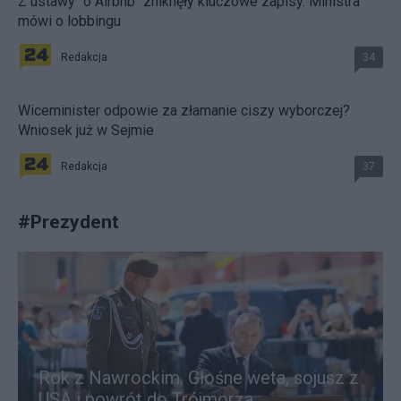
Z ustawy "o Airbnb" zniknęły kluczowe zapisy. Ministra
mówi o lobbingu
Redakcja
34
Wiceminister odpowie za złamanie ciszy wyborczej?
Wniosek już w Sejmie
Redakcja
37
#
Prezydent
Rok z Nawrockim. Głośne weta, sojusz z
USA i powrót do Trójmorza