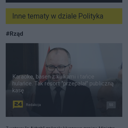
Inne tematy w dziale
Polityka
#
Rząd
Karaoke, basen z kulkami i tańce
hulańce. Tak resort "przepalał" publiczną
kasę
Redakcja
50