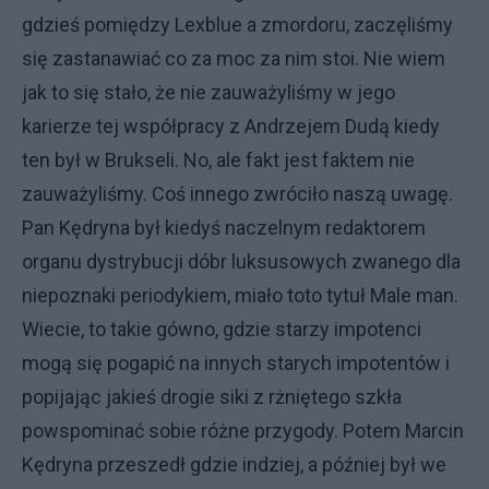
gdzieś pomiędzy Lexblue a zmordoru, zaczęliśmy
się zastanawiać co za moc za nim stoi. Nie wiem
jak to się stało, że nie zauważyliśmy w jego
karierze tej współpracy z Andrzejem Dudą kiedy
ten był w Brukseli. No, ale fakt jest faktem nie
zauważyliśmy. Coś innego zwróciło naszą uwagę.
Pan Kędryna był kiedyś naczelnym redaktorem
organu dystrybucji dóbr luksusowych zwanego dla
niepoznaki periodykiem, miało toto tytuł Male man.
Wiecie, to takie gówno, gdzie starzy impotenci
mogą się pogapić na innych starych impotentów i
popijając jakieś drogie siki z rżniętego szkła
powspominać sobie różne przygody. Potem Marcin
Kędryna przeszedł gdzie indziej, a później był we