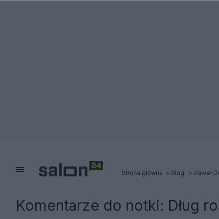
Strona główna
Blogi
Paweł D
Komentarze do notki:
Dług ro