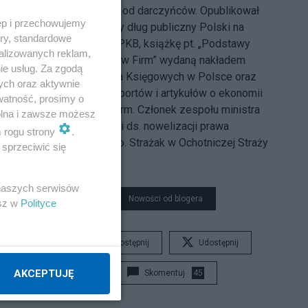
pozyskiwanych od darczyńców. Opublikował
ęp i przechowujemy
raport szacujący dług publiczny Polski na
ory, standardowe
powyżej 200% PKB, książkę pt. „Podstawy
alizowanych reklam,
Analizy Finansów Firm” wydaną nakładem
ie usług. Za zgodą
Stowarzyszenia Księgowych w Polsce oraz
ych oraz aktywnie
kilkadziesiąt raportów i artykułów o ekonomii
watność, prosimy o
politycznej reform. Członek zespołu ministra
wolna i zawsze możesz
sprawiedliwości ds. nowelizacji prawa
m rogu strony
.
upadłościowego. Strażak w Ochotniczej Straży
sprzeciwić się
Pożarnej.
 naszych serwisów
Nowości od blogera
esz w
Polityce
Udostępnij
Udostępnij
AKCEPTUJĘ
Skomentuj
45