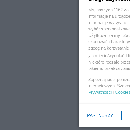
My, naszych 1162 zau
informacje na urządze
informacje wysyłane 
wybór spersonalizowan
Użytkownika my i Zau
skanować charakterys
zgodę na korzystanie 
ją zmienić/wycofać kl
Niektóre rodzaje prz
takiemu przetwarzaniu
Zapoznaj się z poniż
internetowych. Szcze
Prywatności
i
Cookie
PARTNERZY