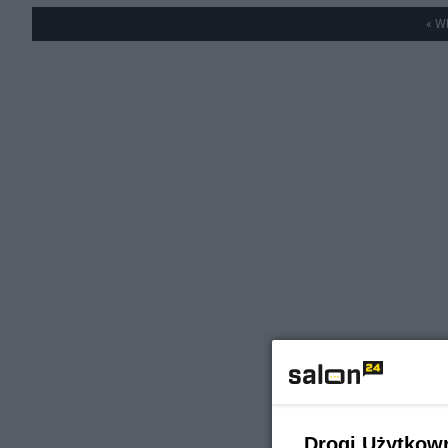
« W
Drogi Użytkow