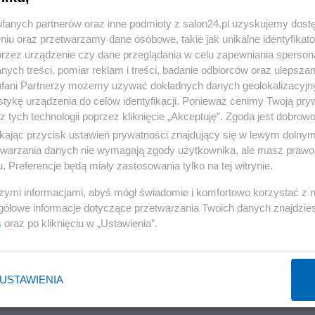
fanych partnerów oraz inne podmioty z salon24.pl uzyskujemy dost
niu oraz przetwarzamy dane osobowe, takie jak unikalne identyfikat
przez urządzenie czy dane przeglądania w celu zapewniania sperson
ych treści, pomiar reklam i treści, badanie odbiorców oraz ulepszan
fani Partnerzy możemy używać dokładnych danych geolokalizacyjn
tykę urządzenia do celów identyfikacji. Ponieważ cenimy Twoją pry
z tych technologii poprzez kliknięcie „Akceptuję”. Zgoda jest dobro
ikając przycisk ustawień prywatności znajdujący się w lewym dolny
etwarzania danych nie wymagają zgody użytkownika, ale masz prawo 
. Preferencje będą miały zastosowania tylko na tej witrynie.
szymi informacjami, abyś mógł świadomie i komfortowo korzystać z
gółowe informacje dotyczące przetwarzania Twoich danych znajdzi
s
oraz po kliknięciu w „Ustawienia”.
USTAWIENIA