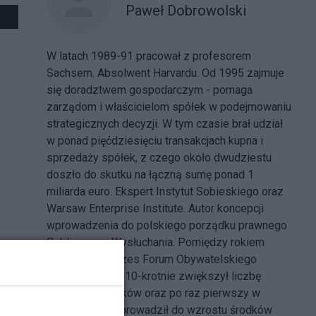
Paweł Dobrowolski
W latach 1989-91 pracował z profesorem
Sachsem. Absolwent Harvardu. Od 1995 zajmuje
się doradztwem gospodarczym - pomaga
zarządom i właścicielom spółek w podejmowaniu
strategicznych decyzji. W tym czasie brał udział
w ponad pięćdziesięciu transakcjach kupna i
sprzedaży spółek, z czego około dwudziestu
doszło do skutku na łączną sumę ponad 1
miliarda euro. Ekspert Instytut Sobieskiego oraz
Warsaw Enterprise Institute. Autor koncepcji
wprowadzenia do polskiego porządku prawnego
Publicznego Wysłuchania. Pomiędzy rokiem
2011-2013 prezes Forum Obywatelskiego
Rozwoju, gdzie 10-krotnie zwiększył liczbę
współpracowników oraz po raz pierwszy w
historii FOR doprowadził do wzrostu środków