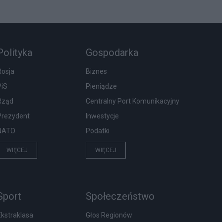
Polityka
Gospodarka
Rosja
Biznes
PiS
Pieniądze
Rząd
Centralny Port Komunikacyjny
Prezydent
Inwestycje
NATO
Podatki
WIĘCEJ
WIĘCEJ
Sport
Społeczeństwo
Ekstraklasa
Głos Regionów