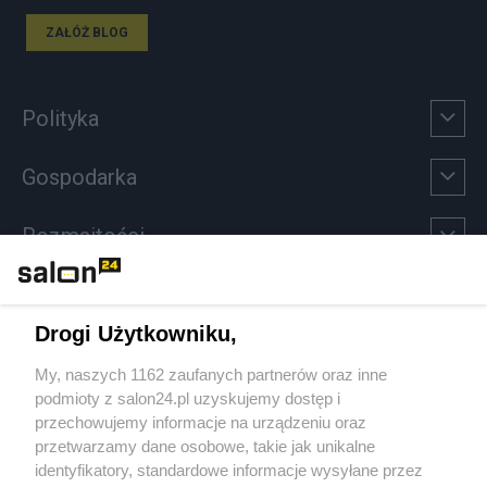
ZAŁÓŻ BLOG
Polityka
Gospodarka
Rozmaitości
Technologie
Drogi Użytkowniku,
Sport
My, naszych 1162 zaufanych partnerów oraz inne
podmioty z salon24.pl uzyskujemy dostęp i
Społeczeństwo
przechowujemy informacje na urządzeniu oraz
przetwarzamy dane osobowe, takie jak unikalne
Kultura
identyfikatory, standardowe informacje wysyłane przez