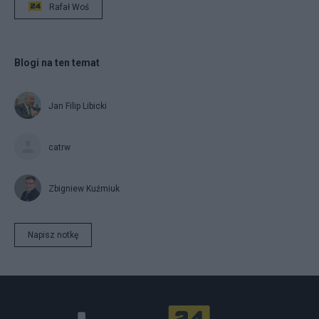
Rafał Woś
Blogi na ten temat
Jan Filip Libicki
catrw
Zbigniew Kuźmiuk
Napisz notkę