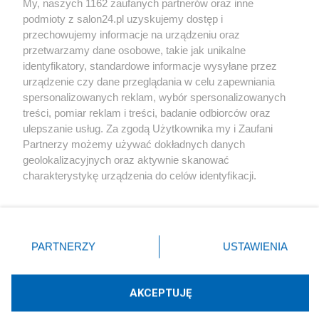
My, naszych 1162 zaufanych partnerów oraz inne
podmioty z salon24.pl uzyskujemy dostęp i
Społeczeństwo
przechowujemy informacje na urządzeniu oraz
przetwarzamy dane osobowe, takie jak unikalne
Kultura
identyfikatory, standardowe informacje wysyłane przez
urządzenie czy dane przeglądania w celu zapewniania
spersonalizowanych reklam, wybór spersonalizowanych
treści, pomiar reklam i treści, badanie odbiorców oraz
ulepszanie usług. Za zgodą Użytkownika my i Zaufani
X
Facebook
Instagram
Youtube
Partnerzy możemy używać dokładnych danych
geolokalizacyjnych oraz aktywnie skanować
charakterystykę urządzenia do celów identyfikacji.
Web Content Media sp. z o. o. © 2022
Ponieważ cenimy Twoją prywatność, prosimy o zgodę na
korzystanie z tych technologii poprzez kliknięcie
„Akceptuję”. Zgoda jest dobrowolna i zawsze możesz ją
Pomoc
O nas
Praca
Reklama
Kontakt
zmienić/wycofać klikając przycisk ustawień prywatności
PARTNERZY
USTAWIENIA
znajdujący się w lewym dolnym rogu strony
. Niektóre
rodzaje przetwarzania danych nie wymagają zgody
użytkownika, ale masz prawo sprzeciwić się takiemu
AKCEPTUJĘ
przetwarzaniu. Preferencje będą miały zastosowania tylko
Technologię dostarcza:
W3media.pl
na tej witrynie.