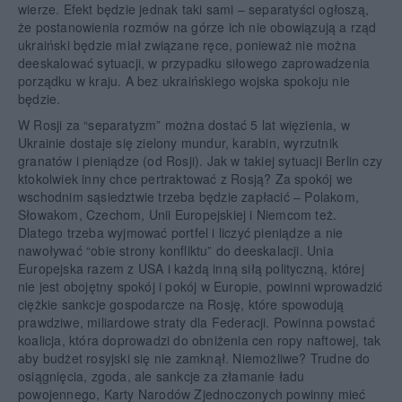
wierze. Efekt będzie jednak taki sami – separatyści ogłoszą,
że postanowienia rozmów na górze ich nie obowiązują a rząd
ukraiński będzie miał związane ręce, ponieważ nie można
deeskalować sytuacji, w przypadku siłowego zaprowadzenia
porządku w kraju. A bez ukraińskiego wojska spokoju nie
będzie.
W Rosji za “separatyzm” można dostać 5 lat więzienia, w
Ukrainie dostaje się zielony mundur, karabin, wyrzutnik
granatów i pieniądze (od Rosji). Jak w takiej sytuacji Berlin czy
ktokolwiek inny chce pertraktować z Rosją? Za spokój we
wschodnim sąsiedztwie trzeba będzie zapłacić – Polakom,
Słowakom, Czechom, Unii Europejskiej i Niemcom też.
Dlatego trzeba wyjmować portfel i liczyć pieniądze a nie
nawoływać “obie strony konfliktu” do deeskalacji. Unia
Europejska razem z USA i każdą inną siłą polityczną, której
nie jest obojętny spokój i pokój w Europie, powinni wprowadzić
ciężkie sankcje gospodarcze na Rosję, które spowodują
prawdziwe, miliardowe straty dla Federacji. Powinna powstać
koalicja, która doprowadzi do obniżenia cen ropy naftowej, tak
aby budżet rosyjski się nie zamknął. Niemożliwe? Trudne do
osiągnięcia, zgoda, ale sankcje za złamanie ładu
powojennego, Karty Narodów Zjednoczonych powinny mieć