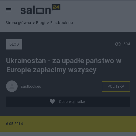
Strona główna
Blogi
Eastbook.eu
504
BLOG
Ukrainostan - za upadłe państwo w
Europie zapłacimy wszyscy
Eastbook.eu
POLITYKA
Obserwuj notkę
6.05.2014