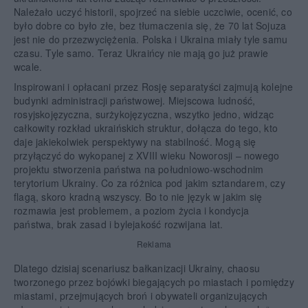
Należało uczyć historii, spojrzeć na siebie uczciwie, ocenić, co
było dobre co było złe, bez tłumaczenia się, że 70 lat Sojuza
jest nie do przezwyciężenia. Polska i Ukraina miały tyle samu
czasu. Tyle samo. Teraz Ukraińcy nie mają go już prawie
wcale.
Inspirowani i opłacani przez Rosję separatyści zajmują kolejne
budynki administracji państwowej. Miejscowa ludność,
rosyjskojęzyczna, surżykojęzyczna, wszytko jedno, widząc
całkowity rozkład ukraińskich struktur, dołącza do tego, kto
daje jakiekolwiek perspektywy na stabilność. Mogą się
przyłączyć do wykopanej z XVIII wieku Noworosji – nowego
projektu stworzenia państwa na południowo-wschodnim
terytorium Ukrainy. Co za różnica pod jakim sztandarem, czy
flagą, skoro kradną wszyscy. Bo to nie język w jakim się
rozmawia jest problemem, a poziom życia i kondycja
państwa, brak zasad i bylejakość rozwijana lat.
Reklama
Dlatego dzisiaj scenariusz bałkanizacji Ukrainy, chaosu
tworzonego przez bojówki biegających po miastach i pomiędzy
miastami, przejmujących broń i obywateli organizujących