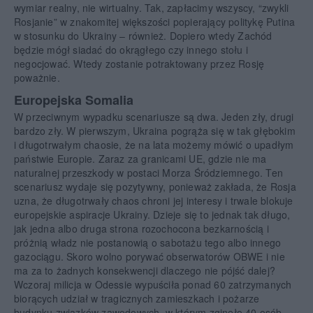
wymiar realny, nie wirtualny. Tak, zapłacimy wszyscy, “zwykli
Rosjanie” w znakomitej większości popierający politykę Putina
w stosunku do Ukrainy – również. Dopiero wtedy Zachód
będzie mógł siadać do okrągłego czy innego stołu i
negocjować. Wtedy zostanie potraktowany przez Rosję
poważnie.
Europejska Somalia
W przeciwnym wypadku scenariusze są dwa. Jeden zły, drugi
bardzo zły. W pierwszym, Ukraina pogrąża się w tak głębokim
i długotrwałym chaosie, że na lata możemy mówić o upadłym
państwie Europie. Zaraz za granicami UE, gdzie nie ma
naturalnej przeszkody w postaci Morza Śródziemnego. Ten
scenariusz wydaje się pozytywny, ponieważ zakłada, że Rosja
uzna, że długotrwały chaos chroni jej interesy i trwale blokuje
europejskie aspiracje Ukrainy. Dzieje się to jednak tak długo,
jak jedna albo druga strona rozochocona bezkarnością i
próżnią władz nie postanowią o sabotażu tego albo innego
gazociągu. Skoro wolno porywać obserwatorów OBWE i nie
ma za to żadnych konsekwencji dlaczego nie pójść dalej?
Wczoraj milicja w Odessie wypuściła ponad 60 zatrzymanych
biorących udział w tragicznych zamieszkach i pożarze
budynku związków zawodowych, w którym zginęło 40 osób.