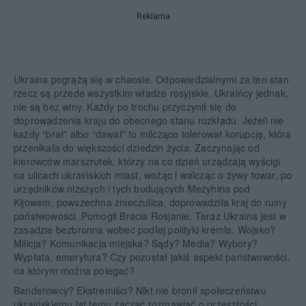
Reklama
Ukraina pogrążą się w chaosie. Odpowiedzialnymi za ten stan
rzecz są przede wszystkim władze rosyjskie. Ukraińcy jednak,
nie są bez winy. Każdy po trochu przyczynił się do
doprowadzenia kraju do obecnego stanu rozkładu. Jeżeli nie
każdy “brał” albo “dawał” to milcząco tolerował korupcję, która
przenikała do większości dziedzin życia. Zaczynając od
kierowców marszrutek, którzy na co dzień urządzają wyścigi
na ulicach ukraińskich miast, wożąc i walcząc o żywy towar, po
urzędników niższych i tych budujących Meżyhiria pod
Kijowem, powszechna znieczulica, doprowadziła kraj do ruiny
państwowości. Pomogli Bracia Rosjanie. Teraz Ukraina jest w
zasadzie bezbronna wobec podłej polityki kremla. Wojsko?
Milicja? Komunikacja miejska? Sądy? Media? Wybory?
Wypłata, emerytura? Czy pozostał jakiś aspekt państwowości,
na którym można polegać?
Banderowcy? Ekstremiści? Nikt nie bronił społeczeństwu
ukraińskiemu lat temu zacząć rozmawiać o przeszłości.