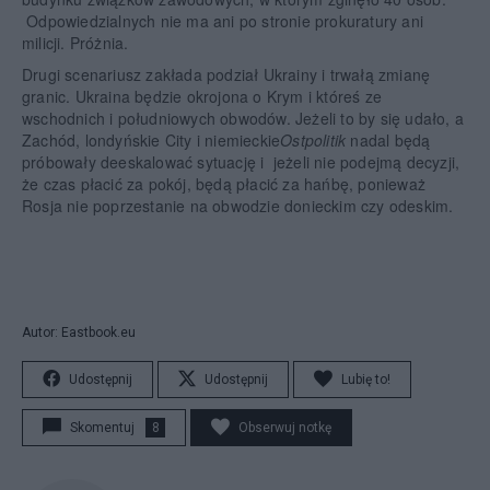
Odpowiedzialnych nie ma ani po stronie prokuratury ani
milicji. Próżnia.
Drugi scenariusz zakłada podział Ukrainy i trwałą zmianę
granic. Ukraina będzie okrojona o Krym i któreś ze
wschodnich i południowych obwodów. Jeżeli to by się udało, a
Zachód, londyńskie City i niemieckie
Ostpolitik
nadal będą
próbowały deeskalować sytuację i jeżeli nie podejmą decyzji,
że czas płacić za pokój, będą płacić za hańbę, ponieważ
Rosja nie poprzestanie na obwodzie donieckim czy odeskim.
Autor: Eastbook.eu
Udostępnij
Udostępnij
Lubię to!
Skomentuj
8
Obserwuj notkę