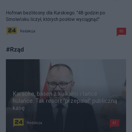
Hofman bezlitosny dla Kurskiego. "48 godzin po
Smoleńsku liczył, których posłów wyciągnąć"
Redakcja
85
#
Rząd
Karaoke, basen z kulkami i tańce
hulańce. Tak resort "przepalał" publiczną
kasę
Redakcja
61