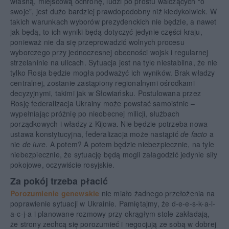
własną, miejscową ochronę, ludzi po prostu walczących “o
swoje”, jest dużo bardziej prawdopodobny niż kiedykolwiek. W
takich warunkach wyborów prezydenckich nie będzie, a nawet
jak będą, to ich wyniki będą dotyczyć jedynie części kraju,
ponieważ nie da się przeprowadzić wolnych procesu
wyborczego przy jednoczesnej obecności wojsk i regularnej
strzelaninie na ulicach. Sytuacja jest na tyle niestabilna, że nie
tylko Rosja będzie mogła podważyć ich wyników. Brak władzy
centralnej, zostanie zastąpiony regionalnymi ośrodkami
decyzyjnymi, takimi jak w Słowiańsku. Postulowana przez
Rosję federalizacja Ukrainy może powstać samoistnie –
wypełniając próżnię po nieobecnej milicji, służbach
porządkowych i władzy z Kijowa. Nie będzie potrzeba nowa
ustawa konstytucyjna, federalizacja może nastąpić
de facto
a
nie
de iure
. A potem? A potem będzie niebezpiecznie, na tyle
niebezpiecznie, że sytuację będą mogli załagodzić jedynie siły
pokojowe, oczywiście rosyjskie.
Za pokój trzeba płacić
Porozumienie genewskie
nie miało żadnego przełożenia na
poprawienie sytuacji w Ukrainie. Pamiętajmy, że d-e-e-s-k-a-l-
a-c-j-a i planowane rozmowy przy okrągłym stole zakładają,
że strony zechcą się porozumieć i negocjują ze sobą w dobrej