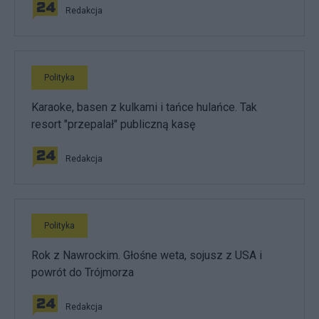
Redakcja
Polityka
Karaoke, basen z kulkami i tańce hulańce. Tak
resort "przepalał" publiczną kasę
Redakcja
Polityka
Rok z Nawrockim. Głośne weta, sojusz z USA i
powrót do Trójmorza
Redakcja