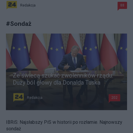
Redakcja
88
#
Sondaż
Ze świecą szukać zwolenników rządu.
Duży ból głowy dla Donalda Tuska
Redakcja
202
IBRiS: Najsłabszy PiS w historii po rozłamie. Najnowszy
sondaż