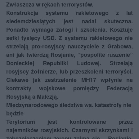
Zwłaszcza w rękach terrorystów.
Konstrukcja systemu rakietowego z lat
siedemdziesiątych jest nadal skuteczna.
Ponadto wymaga załogi i szkolenia. Kosztuje
setki tysięcy USD. Z systemu rakietowego nie
strzelają pro-rosyjscy nauczyciele z Grabowa,
ani jak twierdzą Rosjanie, “pospolite ruszenie”
Donieckiej Republiki Ludowej. Strzelają
rosyjscy żołnierze, lub przeszkoleni terroryści.
Ciekawe jak zestrzelenie MH17 wpłynie na
kontrakty wojskowe pomiędzy Federacją
Rosyjską a Malezją.
Międzynarodowego śledztwa ws. katastrofy nie
będzie
Terytorium jest kontrolowane przez
najemników rosyjskich. Czarnymi skrzynkami i
zabezpieczeniem terenu zajmą się… Rosjanie.