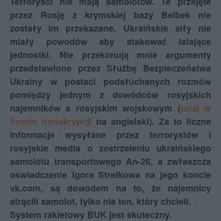
Terroryści nie mają samolotów. Te przejęte
przez Rosję z krymskiej bazy Belbek nie
zostały im przekazane. Ukraińskie siły nie
miały powodów aby atakować latające
jednostki. Nie przekonują mnie argumenty
przedstawione przez Służbę Bezpieczeństwa
Ukrainy w postaci podsłuchanych rozmów
pomiędzy jednym z dowódców rosyjskich
najemników a rosyjskim wojskowym (
tutaj w
formie transkrypcji
na angielski). Za to liczne
informacje wysyłane przez terrorystów i
rosyjskie media o zestrzeleniu ukraińskiego
samolotu transportowego An-26, a zwłaszcza
oświadczenie Igora Strelkowa na jego koncie
vk.com, są dowodem na to, że najemnicy
strącili samolot, tylko nie ten, który chcieli.
System rakietowy BUK jest skuteczny.