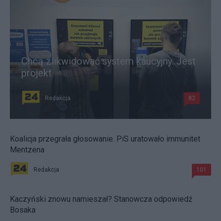
Chcą zlikwidować system kaucyjny. Jest
projekt
Redakcja
82
Koalicja przegrała głosowanie. PiS uratowało immunitet
Mentzena
Redakcja
101
Kaczyński znowu namieszał? Stanowcza odpowiedź
Bosaka