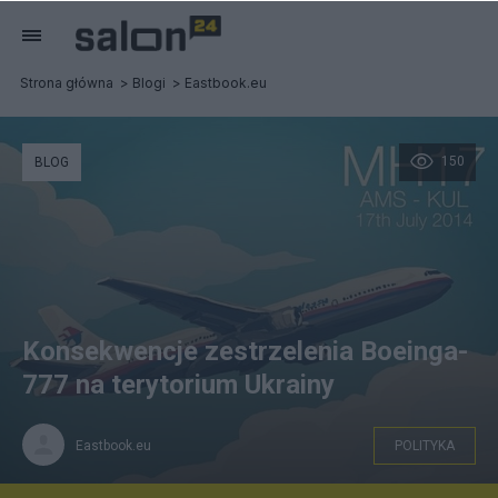
Strona główna
Blogi
Eastbook.eu
150
BLOG
Konsekwencje zestrzelenia Boeinga-
777 na terytorium Ukrainy
Eastbook.eu
POLITYKA
MH17, autor: Richard Lee, źródło: flickr.com