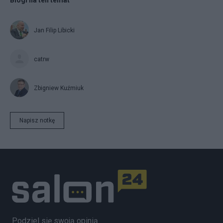
Blogi na ten temat
Jan Filip Libicki
catrw
Zbigniew Kuźmiuk
Napisz notkę
Podziel się swoją opinią