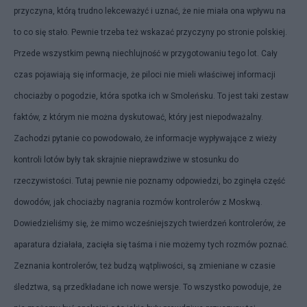
przyczyna, którą trudno lekceważyć i uznać, że nie miała ona wpływu na
to co się stało. Pewnie trzeba też wskazać przyczyny po stronie polskiej.
Przede wszystkim pewną niechlujność w przygotowaniu tego lot. Cały
czas pojawiają się informacje, że piloci nie mieli właściwej informacji
chociażby o pogodzie, która spotka ich w Smoleńsku. To jest taki zestaw
faktów, z którym nie można dyskutować, który jest niepodważalny.
Zachodzi pytanie co powodowało, że informacje wypływające z wieży
kontroli lotów były tak skrajnie nieprawdziwe w stosunku do
rzeczywistości. Tutaj pewnie nie poznamy odpowiedzi, bo zginęła część
dowodów, jak chociażby nagrania rozmów kontrolerów z Moskwą.
Dowiedzieliśmy się, że mimo wcześniejszych twierdzeń kontrolerów, że
aparatura działała, zacięła się taśma i nie możemy tych rozmów poznać.
Zeznania kontrolerów, też budzą wątpliwości, są zmieniane w czasie
śledztwa, są przedkładane ich nowe wersje. To wszystko powoduje, że