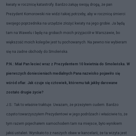
kwiaty w rocznicę katastrofy. Bardzo żałuję swoją drogą, że pan
Prezydent Komorowski nie widzi takiej potrzeby, aby w rocznicę śmierci
swojego poprzednika na urzędzie złożyć kwiaty na jego grobie. Ja będą
tam na Wawelu i będę na grobach moich przyjaciół w Warszawie, bo
większość moich kolegów jest tu pochowanych. Na pewno nie wybieram
się na żadne obchody do Smoleńska.
P.N.: Miał Pan lecieć wraz z Prezydentem 10 kwietnia do Smoleńska. W
pierwszych doniesieniach medialnych Pana nazwisko pojawiło się
wśród ofiar. Jak czuje się człowiek, któremu tak jakby darowane
zostało drugie życie?
J.S.: Tak to właśnie traktuje. Uważam, że przeżyłem cudem. Bardzo
często towarzyszyłem Prezydentowi w jego podróżach i właściwie to, że
tym razem pojechałem samochodem tam na miejsce, było wynikiem
jakiś ustaleń. Wynikało to z naszych obaw w kancelarii, że ta wizyta jest