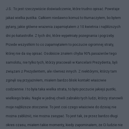
J.S.: To jest rzeczywiście doświadczenie, które trudno opisać. Powstaje
jakaś wielka pustka. Całkiem niedawno komuś to tłumaczyłem, bo byłem
pytany, jakie główne wrażenia zapamiętałem z 10 kwietnia i najbliższych
dni po katastrofie. Z tych dni, które wypełniały pożegnania i pogrzeby.
Przede wszystkim to co zapamiętałem to poczucie ogromnej straty,
której nie da się opisać. Osobiście znałem chyba 90% pasażerów tego
samolotu, nie tylko tych, którzy pracowali w Kancelarii Prezydenta, byli
związani z Prezydentem, ale również innych. Z niektórymi, którzy tam
zginęli się przyjaźniłem, miałem bardzo bliski kontakt właściwie
codziennie. I to była taka wielka strata, to było poczucie jakiejś pustki,
wielkiego braku. Nagle w jednej chwili zabrakło tych ludzi, którzy stanowili
moje najbliższe otoczenie. To jest coś czego właściwie do dzisiaj nie
można zabliźnić, nie można zasypać. To jest tak, że przez bardzo długi
okres czasu, miałem takie momenty, kiedy zapominałem, że Ci ludzie nie