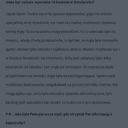
miała być celowo wywołana 10 kwietnia w Smoleńsku?
Jacek Sasin: Trudno się w tej sprawie wypowiadać, gdyż nie jestem
specjalistą w tej dziedzinie, nie mam też żadnej możliwości zbadania
tamtej mgły. To co na pewno mogę powiedzieć, to co uderzało tam na
miejscu, wtedy chwilę po katastrofie, to był fakt, że mgła była niezwykle
gęsta i okalała tylko lotnisko i najbliższe okolice. Miałem możliwość być i
w mieście Smoleńsk i na cmentarzu, który jest oddalony tylko kilka
kilometrów od lotniska i tam mgły nie widziałem. W momencie kiedy
przyjechałem na lotnisko, mgła była wszechogarniająca, ograniczała
możliwość dostrzeżenia czegokolwiek na przestrzeni kilku metrów. Nie
mogę wykluczyć, że to było naturalne zjawisko atmosferyczne, tym
bardziej jeśli specjaliści tak orzekli, to trudno mi z tym dyskutować.
P.N.: Jaka była Pana pierwsza myśl, gdy otrzymał Pan informację o
katastrofie?