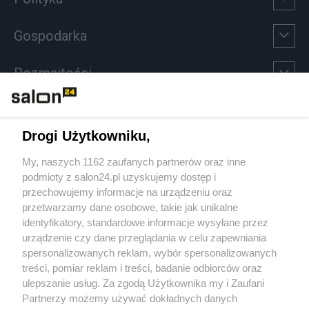
Gospodarka
Rozmaitości
Technologie
Drogi Użytkowniku,
Sport
My, naszych 1162 zaufanych partnerów oraz inne
podmioty z salon24.pl uzyskujemy dostęp i
Społeczeństwo
przechowujemy informacje na urządzeniu oraz
przetwarzamy dane osobowe, takie jak unikalne
Kultura
identyfikatory, standardowe informacje wysyłane przez
urządzenie czy dane przeglądania w celu zapewniania
spersonalizowanych reklam, wybór spersonalizowanych
treści, pomiar reklam i treści, badanie odbiorców oraz
ulepszanie usług. Za zgodą Użytkownika my i Zaufani
X
Facebook
Instagram
Youtube
Partnerzy możemy używać dokładnych danych