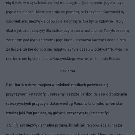
nią działo w przyszłości nie jest mu obojętne, jest sensem jego pracy i
jego działalności. Może ostatnie co powiem, to Prezydent Kaczyński był
człowiekiem, niezwykle osobiście skromnym. Nie był to człowiek, który
dbał o jakieś zaszczyty dla siebie, czy o dobra materialne. To było zresztą
zarzutem pod jego adresem i jego brata Jarosława Kaczyńskiego. Co to
za ludzie, że nie dorobili się majątku są tyle czasu w polityce? No właśnie
tak, bo to nie było dla Lecha Kaczyńskiego ważne, ważna była Polska.
Reklama
P.N.: Bardzo dużo miejsca w polskich mediach poświęca się
przyczynom katastrofy. Jesteśmy jeszcze bardzo daleko od poznania
rzeczywistych przyczyn. Jakie według Pana, na tą chwilę, na ten stan
wiedzy jaki Pan posiada, są główne przyczyny tej katastrofy?
J.S.: To jest niezwykle trudne pytanie, bo tak jak Pan powiedział nasza
wiedza jest niezwykle fragmentaryczna, w tej sprawie. Mimo, że za nami