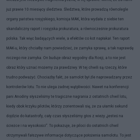
już prawie 10 miesięcy śledztwa. Śledztwa, które prowadzą równolegle
organy państwa rosyjskiego, komisja MAK, która wydała z siebie ten
skandaliczny raport i rosyjska prokuratura, a równocześnie prokuratura
polska. Tak więc badających wiele, a efektów co kot napłakał. Ten raport
MAK-u, który chciałby nam powiedzieć, że zamyka sprawę, a tak naprawdę
niczego nie zamyka. On buduje obraz wygodny dla Rosji, a to nie jest
obraz który uznać możemy za prawdziwy. W tej chwili są rzeczy, które
trudno podważyć. Chociażby fakt, że samolot był źle naprowadzany przez
kontrolerów lotu. To nie ulega żadnej wątpliwości. Nawet na konferencji
pani Anodiny słyszeliśmy te tragiczne nagrania z ostatnich chwil lotu,
kiedy obok krzyku pilotów, którzy zorientowali się, że za ułamki sekund
dojdzie do katastrofy, cały czas słyszeliśmy głos z wieży „jesteś na
ścieżce i na wysokości”. To pokazuje, że piloci do ostatnich chwil
otrzymywali fałszywe informacje dotyczące położenia samolotu. To jest