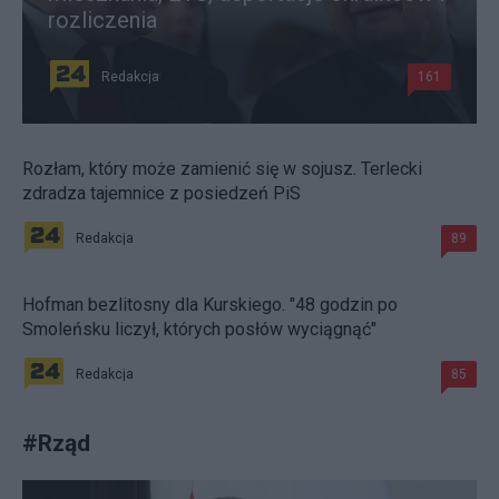
rozliczenia
Redakcja
161
Rozłam, który może zamienić się w sojusz. Terlecki
zdradza tajemnice z posiedzeń PiS
Redakcja
89
Hofman bezlitosny dla Kurskiego. "48 godzin po
Smoleńsku liczył, których posłów wyciągnąć"
Redakcja
85
#
Rząd