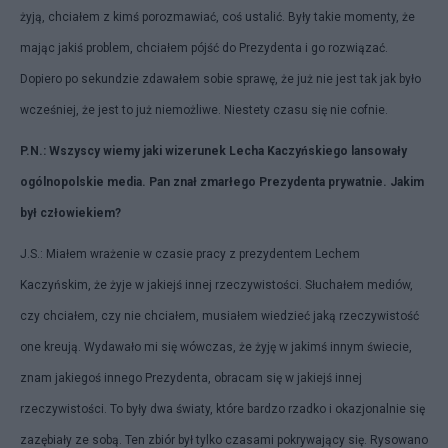
żyją, chciałem z kimś porozmawiać, coś ustalić. Były takie momenty, że
mając jakiś problem, chciałem pójść do Prezydenta i go rozwiązać.
Dopiero po sekundzie zdawałem sobie sprawę, że już nie jest tak jak było
wcześniej, że jest to już niemożliwe. Niestety czasu się nie cofnie.
P.N.: Wszyscy wiemy jaki wizerunek Lecha Kaczyńskiego lansowały
ogólnopolskie media. Pan znał zmarłego Prezydenta prywatnie. Jakim
był człowiekiem?
J.S.: Miałem wrażenie w czasie pracy z prezydentem Lechem
Kaczyńskim, że żyje w jakiejś innej rzeczywistości. Słuchałem mediów,
czy chciałem, czy nie chciałem, musiałem wiedzieć jaką rzeczywistość
one kreują. Wydawało mi się wówczas, że żyję w jakimś innym świecie,
znam jakiegoś innego Prezydenta, obracam się w jakiejś innej
rzeczywistości. To były dwa światy, które bardzo rzadko i okazjonalnie się
zazębiały ze sobą. Ten zbiór był tylko czasami pokrywający się. Rysowano