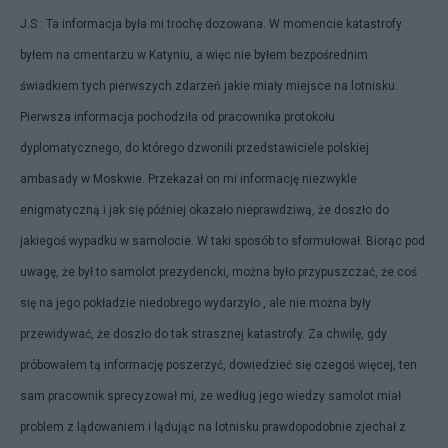
J.S.: Ta informacja była mi trochę dozowana. W momencie katastrofy
byłem na cmentarzu w Katyniu, a więc nie byłem bezpośrednim
świadkiem tych pierwszych zdarzeń jakie miały miejsce na lotnisku.
Pierwsza informacja pochodziła od pracownika protokołu
dyplomatycznego, do którego dzwonili przedstawiciele polskiej
ambasady w Moskwie. Przekazał on mi informację niezwykle
enigmatyczną i jak się później okazało nieprawdziwą, że doszło do
jakiegoś wypadku w samolocie. W taki sposób to sformułował. Biorąc pod
uwagę, że był to samolot prezydencki, można było przypuszczać, że coś
się na jego pokładzie niedobrego wydarzyło , ale nie można były
przewidywać, że doszło do tak strasznej katastrofy. Za chwilę, gdy
próbowałem tą informację poszerzyć, dowiedzieć się czegoś więcej, ten
sam pracownik sprecyzował mi, że według jego wiedzy samolot miał
problem z lądowaniem i lądując na lotnisku prawdopodobnie zjechał z