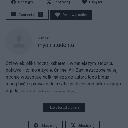
Udostępnij
Udostępnij
Lubię to!
Skomentuj
1
Obserwuj notkę
O mnie
myśli studenta
Człowiek, piłka nożna, kabaret i, w mniejszym stopniu,
polityka - to moje życie. Online:
All:
Zamieszczone na tej
stronie wszystkie notki należą do autora tego bloga i
mogą być kopiowane do użytku publicznego tylko za jego
zgodą.
Myśli Studenta
Utwórz swoją wizytówkę
Nowości od blogera
Udostępnij
Udostępnij