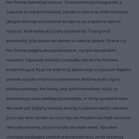
Pan Premier dowiedział się teraz. To nie konwencja chicagowska, a
załącznik do niej był stosowany. Zamyka to nam w tej chwili możliwość
jakiegoś dalszego dochodzenia do tego co się znajdzie w raporcie
instytucji, które badały przyczyny tej katastrofy. To był grzech
pierworodny, który położył się cieniem na całej tej sprawie. Pytanie czy
Pan Premier podjął tą decyzję świadomie, czy była ona wynikiem
niewiedzy. Odpowiedź w każdym przypadku jest dla Pan Premiera
kompromitująca. Rząd nie zrobił w tej sprawie tego co powinien. Najpierw
powinien zażądać możliwości prowadzenia śledztwa przez organy
państwa polskiego. Nie wierzę, żeby było to niemożliwe, myślę, że
determinacja rządu polskiego przeważyłaby, że tak by się właśnie stało.
Ale nawet jeśli podjął tą fałszywą decyzję, to powinien bardzo aktywnie
przez cały okres działać na rzecz tego aby Rosjanie nie mogli wytworzyć
takiej jednostronnej, korzystnej tylko dla siebie wersji. Słyszałem
chociażby utyskiwanie polskich prokuratorów na to, że nie otrzymują