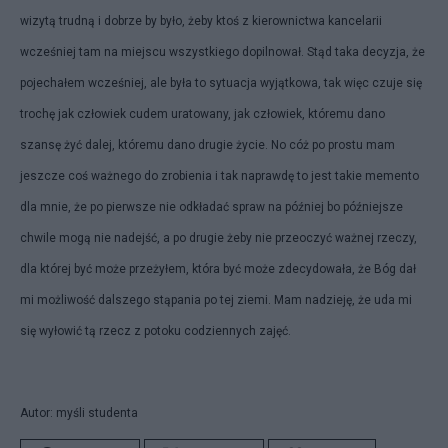
wizytą trudną i dobrze by było, żeby ktoś z kierownictwa kancelarii
wcześniej tam na miejscu wszystkiego dopilnował. Stąd taka decyzja, że
pojechałem wcześniej, ale była to sytuacja wyjątkowa, tak więc czuje się
trochę jak człowiek cudem uratowany, jak człowiek, któremu dano
szansę żyć dalej, któremu dano drugie życie. No cóż po prostu mam
jeszcze coś ważnego do zrobienia i tak naprawdę to jest takie memento
dla mnie, że po pierwsze nie odkładać spraw na później bo późniejsze
chwile mogą nie nadejść, a po drugie żeby nie przeoczyć ważnej rzeczy,
dla której być może przeżyłem, która być może zdecydowała, że Bóg dał
mi możliwość dalszego stąpania po tej ziemi. Mam nadzieję, że uda mi
się wyłowić tą rzecz z potoku codziennych zajęć.
Autor: myśli studenta