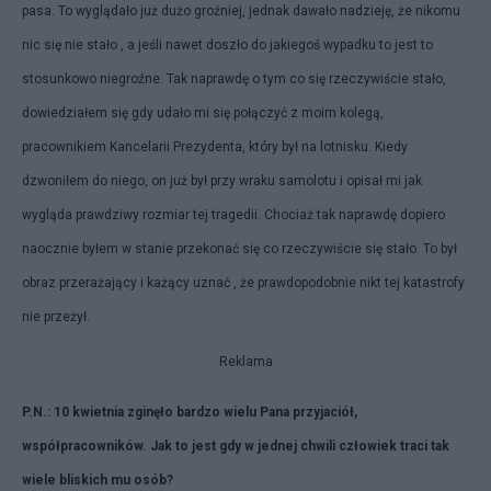
pasa. To wyglądało już dużo groźniej, jednak dawało nadzieję, że nikomu
nic się nie stało , a jeśli nawet doszło do jakiegoś wypadku to jest to
stosunkowo niegroźne. Tak naprawdę o tym co się rzeczywiście stało,
dowiedziałem się gdy udało mi się połączyć z moim kolegą,
pracownikiem Kancelarii Prezydenta, który był na lotnisku. Kiedy
dzwoniłem do niego, on już był przy wraku samolotu i opisał mi jak
wygląda prawdziwy rozmiar tej tragedii. Chociaż tak naprawdę dopiero
naocznie byłem w stanie przekonać się co rzeczywiście się stało. To był
obraz przerażający i każący uznać , że prawdopodobnie nikt tej katastrofy
nie przeżył.
Reklama
P.N.: 10 kwietnia zginęło bardzo wielu Pana przyjaciół,
współpracowników. Jak to jest gdy w jednej chwili człowiek traci tak
wiele bliskich mu osób?