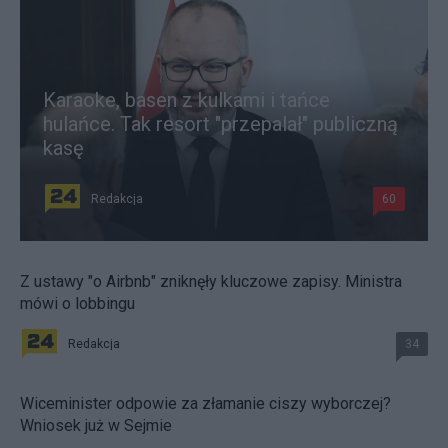
Karaoke, basen z kulkami i tańce
hulańce. Tak resort "przepalał" publiczną
kasę
Redakcja
60
Z ustawy "o Airbnb" zniknęły kluczowe zapisy. Ministra
mówi o lobbingu
Redakcja
34
Wiceminister odpowie za złamanie ciszy wyborczej?
Wniosek już w Sejmie