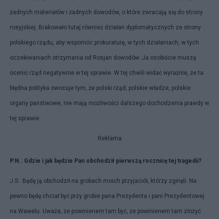
żadnych materiałów i żadnych dowodów, o które zwracają się do strony
rosyjskiej. Brakowało tutaj również działań dyplomatycznych ze strony
polskiego rządu, aby wspomóc prokuraturę, w tych działaniach, w tych
oczekiwaniach otrzymania od Rosjan dowodów. Ja osobiście muszę
ocenić rząd negatywnie w tej sprawie. W tej chwili widać wyraźnie, że ta
błędna polityka owocuje tym, że polski rząd, polskie władze, polskie
organy państwowe, nie mają możliwości dalszego dochodzenia prawdy w
tej sprawie.
Reklama
P.N.: Gdzie i jak będzie Pan obchodził pierwszą rocznicę tej tragedii?
J.S.: Będę ją obchodził na grobach moich przyjaciół, którzy zginęli. Na
pewno będę chciał być przy grobie pana Prezydenta i pani Prezydentowej
na Wawelu. Uważa, że powinienem tam być, że powinienem tam złożyć