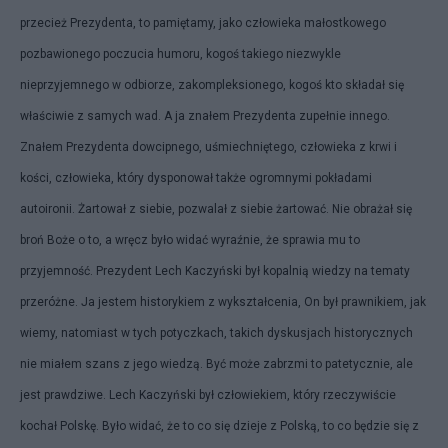
przecież Prezydenta, to pamiętamy, jako człowieka małostkowego
pozbawionego poczucia humoru, kogoś takiego niezwykle
nieprzyjemnego w odbiorze, zakompleksionego, kogoś kto składał się
właściwie z samych wad. A ja znałem Prezydenta zupełnie innego.
Znałem Prezydenta dowcipnego, uśmiechniętego, człowieka z krwi i
kości, człowieka, który dysponował także ogromnymi pokładami
autoironii. Żartował z siebie, pozwalał z siebie żartować. Nie obrażał się
broń Boże o to, a wręcz było widać wyraźnie, że sprawia mu to
przyjemność. Prezydent Lech Kaczyński był kopalnią wiedzy na tematy
przeróżne. Ja jestem historykiem z wykształcenia, On był prawnikiem, jak
wiemy, natomiast w tych potyczkach, takich dyskusjach historycznych
nie miałem szans z jego wiedzą. Być może zabrzmi to patetycznie, ale
jest prawdziwe. Lech Kaczyński był człowiekiem, który rzeczywiście
kochał Polskę. Było widać, że to co się dzieje z Polską, to co będzie się z