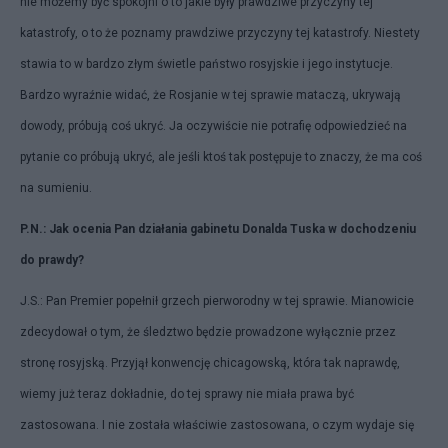
nie możemy być spokojni o to jakie były prawdziwe przyczyny tej
katastrofy, o to że poznamy prawdziwe przyczyny tej katastrofy. Niestety
stawia to w bardzo złym świetle państwo rosyjskie i jego instytucje.
Bardzo wyraźnie widać, że Rosjanie w tej sprawie mataczą, ukrywają
dowody, próbują coś ukryć. Ja oczywiście nie potrafię odpowiedzieć na
pytanie co próbują ukryć, ale jeśli ktoś tak postępuje to znaczy, że ma coś
na sumieniu.
P.N.: Jak ocenia Pan działania gabinetu Donalda Tuska w dochodzeniu
do prawdy?
J.S.: Pan Premier popełnił grzech pierworodny w tej sprawie. Mianowicie
zdecydował o tym, że śledztwo będzie prowadzone wyłącznie przez
stronę rosyjską. Przyjął konwencję chicagowską, która tak naprawdę,
wiemy już teraz dokładnie, do tej sprawy nie miała prawa być
zastosowana. I nie została właściwie zastosowana, o czym wydaje się