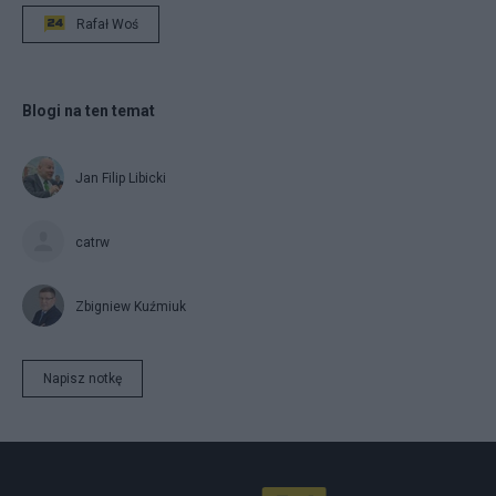
Rafał Woś
Blogi na ten temat
Jan Filip Libicki
catrw
Zbigniew Kuźmiuk
Napisz notkę