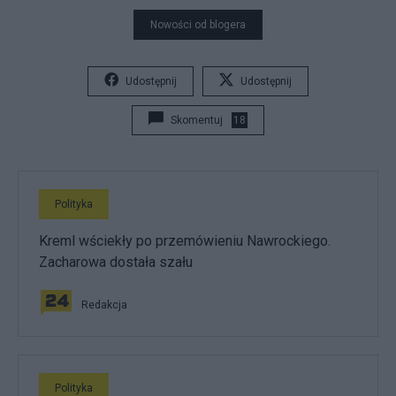
Nowości od blogera
Udostępnij
Udostępnij
Skomentuj
18
Polityka
Kreml wściekły po przemówieniu Nawrockiego.
Zacharowa dostała szału
Redakcja
Polityka