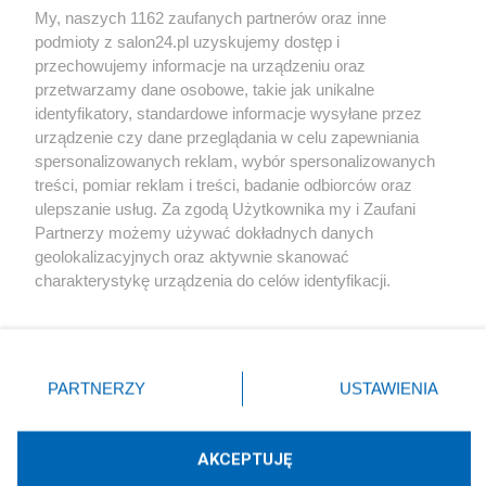
My, naszych 1162 zaufanych partnerów oraz inne
podmioty z salon24.pl uzyskujemy dostęp i
Społeczeństwo
przechowujemy informacje na urządzeniu oraz
przetwarzamy dane osobowe, takie jak unikalne
Kultura
identyfikatory, standardowe informacje wysyłane przez
urządzenie czy dane przeglądania w celu zapewniania
spersonalizowanych reklam, wybór spersonalizowanych
treści, pomiar reklam i treści, badanie odbiorców oraz
ulepszanie usług. Za zgodą Użytkownika my i Zaufani
X
Facebook
Instagram
Youtube
Partnerzy możemy używać dokładnych danych
geolokalizacyjnych oraz aktywnie skanować
charakterystykę urządzenia do celów identyfikacji.
Web Content Media sp. z o. o. © 2022
Ponieważ cenimy Twoją prywatność, prosimy o zgodę na
korzystanie z tych technologii poprzez kliknięcie
„Akceptuję”. Zgoda jest dobrowolna i zawsze możesz ją
Pomoc
O nas
Praca
Reklama
Kontakt
zmienić/wycofać klikając przycisk ustawień prywatności
PARTNERZY
USTAWIENIA
znajdujący się w lewym dolnym rogu strony
. Niektóre
rodzaje przetwarzania danych nie wymagają zgody
użytkownika, ale masz prawo sprzeciwić się takiemu
AKCEPTUJĘ
przetwarzaniu. Preferencje będą miały zastosowania tylko