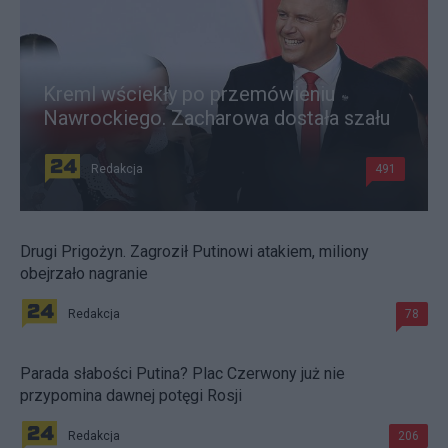
Kreml wściekły po przemówieniu
Nawrockiego. Zacharowa dostała szału
Redakcja
491
Drugi Prigożyn. Zagroził Putinowi atakiem, miliony
obejrzało nagranie
Redakcja
78
Parada słabości Putina? Plac Czerwony już nie
przypomina dawnej potęgi Rosji
Redakcja
206