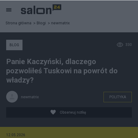
Strona główna
Blogi
newmatrix
330
BLOG
Panie Kaczyński, dlaczego
pozwoliłeś Tuskowi na powrót do
władzy?
newmatrix
POLITYKA
Obserwuj notkę
12.05.2026