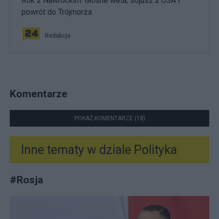
Rok z Nawrockim. Głośne weta, sojusz z USA i
powrót do Trójmorza
Redakcja
Komentarze
POKAŻ KOMENTARZE (18)
Inne tematy w dziale
Polityka
#
Rosja