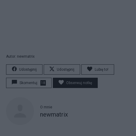
Autor: newmatrix
Udostępnij
Udostępnij
Lubię to!
Skomentuj
18
Obserwuj notkę
O mnie
newmatrix