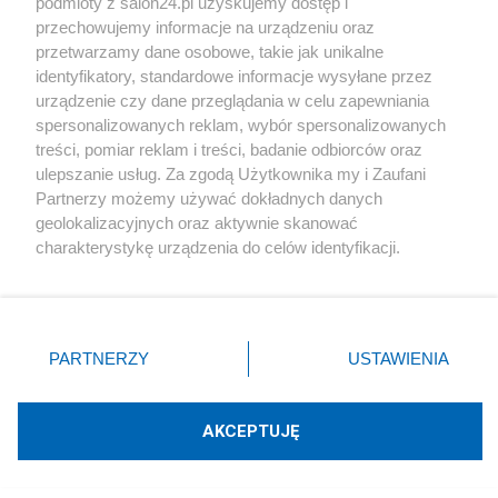
podmioty z salon24.pl uzyskujemy dostęp i
Polityka
przechowujemy informacje na urządzeniu oraz
przetwarzamy dane osobowe, takie jak unikalne
Wiceprezydent Vance z żoną przeszli do historii.
identyfikatory, standardowe informacje wysyłane przez
Pierwsza taka sytuacja od 156 lat
urządzenie czy dane przeglądania w celu zapewniania
spersonalizowanych reklam, wybór spersonalizowanych
Redakcja
treści, pomiar reklam i treści, badanie odbiorców oraz
ulepszanie usług. Za zgodą Użytkownika my i Zaufani
Partnerzy możemy używać dokładnych danych
geolokalizacyjnych oraz aktywnie skanować
Polityka
charakterystykę urządzenia do celów identyfikacji.
Ponieważ cenimy Twoją prywatność, prosimy o zgodę na
Lindsey Graham nie żyje. Senator USA zmarł dzień
korzystanie z tych technologii poprzez kliknięcie
po wizycie w Kijowie
„Akceptuję”. Zgoda jest dobrowolna i zawsze możesz ją
zmienić/wycofać klikając przycisk ustawień prywatności
PARTNERZY
USTAWIENIA
Redakcja
znajdujący się w lewym dolnym rogu strony
. Niektóre
rodzaje przetwarzania danych nie wymagają zgody
użytkownika, ale masz prawo sprzeciwić się takiemu
AKCEPTUJĘ
przetwarzaniu. Preferencje będą miały zastosowania tylko
na tej witrynie.
Polityka