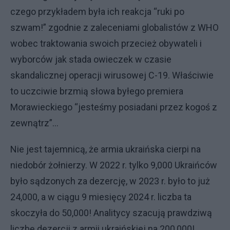
czego przykładem była ich reakcja “ruki po
szwam!” zgodnie z zaleceniami globalistów z WHO
wobec traktowania swoich przecież obywateli i
wyborców jak stada owieczek w czasie
skandalicznej operacji wirusowej C-19. Właściwie
to uczciwie brzmią słowa byłego premiera
Morawieckiego “jesteśmy posiadani przez kogoś z
zewnątrz”...
Nie jest tajemnicą, że armia ukraińska cierpi na
niedobór żołnierzy. W 2022 r. tylko 9,000 Ukraińców
było sądzonych za dezercję, w 2023 r. było to już
24,000, a w ciągu 9 miesięcy 2024 r. liczba ta
skoczyła do 50,000! Analitycy szacują prawdziwą
liczbę dezercji z armii ukraińskiej na 200,000!