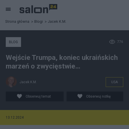
Strona główna
Blogi
Jacek K.M.
776
BLOG
Wejście Trumpa, koniec ukraińskich
marzeń o zwycięstwie…
Jacek K.M.
USA
Obserwuj temat
Obserwuj notkę
13.12.2024