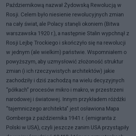
Październikową nazwał Żydowską Rewolucją w
Rosji. Celem było niesienie rewolucyjnych zmian
na cały świat, ale Polacy stanęli okoniem (Bitwa
warszawska 1920 r.), a następnie Stalin wypchnął z
Rosji Lejbę Trockiego i skończyło się na rewolucji
w jednym (ale wielkim) państwie. Wspomniałem o
powyższym, aby uzmysłowić złożoność struktur
zmian (i ich rzeczywistych architektów) jakie
zachodziły i dziś zachodzą na wielu decyzyjnych
“półkach” procesów mikro i makro, w przestrzeni
narodowej i światowej. Innym przykładem różdżki
“tajemniczego architekta” jest osławiona Mapa
Gomberga z października 1941 r. (emigranta z
Polski w USA), czyli jeszcze zanim USA przystąpiły