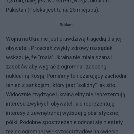
1,3 mln, dalej jest Korea Płn., Rosja, Ukraina i
Pakistan (Polska jest tu na 25 miejscu).
Reklama
Wojna na Ukrainie jest prawdziwą tragedią dla jej
obywateli. Przecież zwykły zdrowy rozsądek
wskazuje, że “mała” Ukraina nie miała szans i
zasobów aby wygrać z ogromna i zasobną
nuklearną Rosją. Pomińmy ten czarujący zachodni
taniec z sankcjami, który jest “solidny” jak sito.
Widocznie rządzące Ukrainą elity nie reprezentują
interesu zwykłych obywateli, ale reprezentują
interesy z zewnętrznej wyższej globalistycznej
półki. Podobne spostrzeżenie odnosi się niestety
też do ogromnej większości rządów na świecie