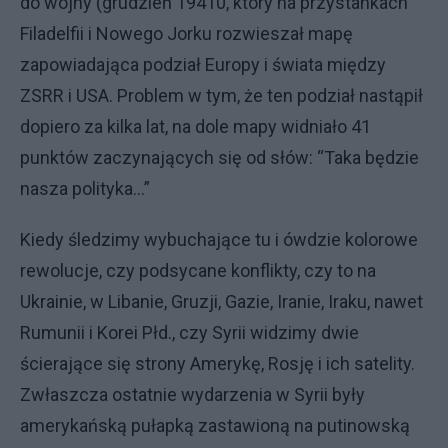
do wojny (grudzień 19410, który na przystankach
Filadelfii i Nowego Jorku rozwieszał mapę
zapowiadająca podział Europy i świata między
ZSRR i USA. Problem w tym, że ten podział nastąpił
dopiero za kilka lat, na dole mapy widniało 41
punktów zaczynających się od słów: “Taka będzie
nasza polityka…”
Kiedy śledzimy wybuchające tu i ówdzie kolorowe
rewolucje, czy podsycane konflikty, czy to na
Ukrainie, w Libanie, Gruzji, Gazie, Iranie, Iraku, nawet
Rumunii i Korei Płd., czy Syrii widzimy dwie
ścierające się strony Amerykę, Rosję i ich satelity.
Zwłaszcza ostatnie wydarzenia w Syrii były
amerykańską pułapką zastawioną na putinowską