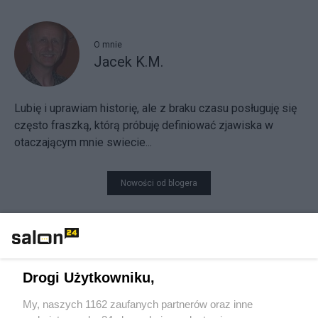
O mnie
Jacek K.M.
Lubię i uprawiam historię, ale z braku czasu posługuję się
często fraszką, którą próbuję definiować zjawiska w
otaczającym mnie swiecie...
Nowości od blogera
Udostępnij
Udostępnij
Skomentuj
24
Drogi Użytkowniku,
My, naszych 1162 zaufanych partnerów oraz inne