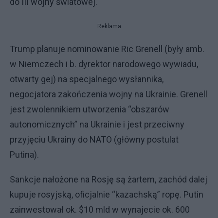
do III wojny światowej.
Reklama
Trump planuje nominowanie Ric Grenell (były amb.
w Niemczech i b. dyrektor narodowego wywiadu,
otwarty gej) na specjalnego wysłannika,
negocjatora zakończenia wojny na Ukrainie. Grenell
jest zwolennikiem utworzenia “obszarów
autonomicznych” na Ukrainie i jest przeciwny
przyjęciu Ukrainy do NATO (główny postulat
Putina).
Sankcje nałożone na Rosję są żartem, zachód dalej
kupuje rosyjską, oficjalnie “kazachską” ropę. Putin
zainwestował ok. $10 mld w wynajecie ok. 600