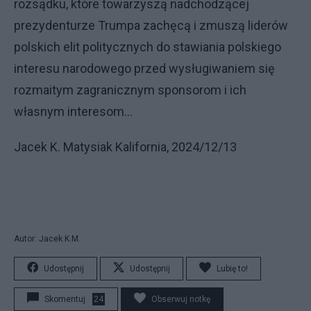
rozsądku, które towarzyszą nadchodzącej
prezydenturze Trumpa zachęcą i zmuszą liderów
polskich elit politycznych do stawiania polskiego
interesu narodowego przed wysługiwaniem się
rozmaitym zagranicznym sponsorom i ich
własnym interesom…
Jacek K. Matysiak Kalifornia, 2024/12/13
Autor: Jacek K.M.
Udostępnij
Udostępnij
Lubię to!
Skomentuj
24
Obserwuj notkę