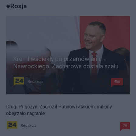
#
Rosja
Kreml wściekły po przemówieniu
Nawrockiego. Zacharowa dostała szału
Redakcja
456
Drugi Prigożyn. Zagroził Putinowi atakiem, miliony
obejrzało nagranie
Redakcja
78