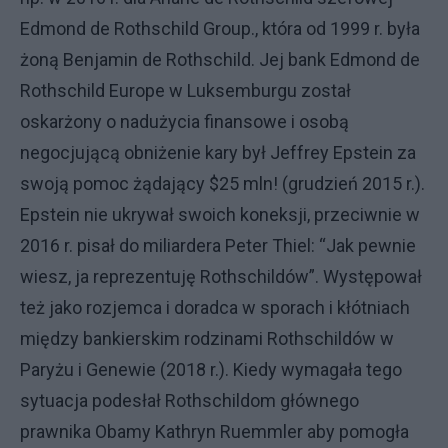
Edmond de Rothschild Group., która od 1999 r. była
żoną Benjamin de Rothschild. Jej bank Edmond de
Rothschild Europe w Luksemburgu został
oskarżony o nadużycia finansowe i osobą
negocjującą obniżenie kary był Jeffrey Epstein za
swoją pomoc żądający $25 mln! (grudzień 2015 r.).
Epstein nie ukrywał swoich koneksji, przeciwnie w
2016 r. pisał do miliardera Peter Thiel: “Jak pewnie
wiesz, ja reprezentuję Rothschildów”. Występował
też jako rozjemca i doradca w sporach i kłótniach
między bankierskim rodzinami Rothschildów w
Paryżu i Genewie (2018 r.). Kiedy wymagała tego
sytuacja podesłał Rothschildom głównego
prawnika Obamy Kathryn Ruemmler aby pomogła