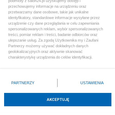
podmioty z salon24.pl uzyskujemy dostęp i
przechowujemy informacje na urządzeniu oraz
Rozłam, który może zamienić się w sojusz. Terlecki
przetwarzamy dane osobowe, takie jak unikalne
zdradza tajemnice z posiedzeń PiS
identyfikatory, standardowe informacje wysyłane przez
urządzenie czy dane przeglądania w celu zapewniania
Redakcja
89
spersonalizowanych reklam, wybór spersonalizowanych
treści, pomiar reklam i treści, badanie odbiorców oraz
Hofman bezlitosny dla Kurskiego. "48 godzin po
ulepszanie usług. Za zgodą Użytkownika my i Zaufani
Smoleńsku liczył, których posłów wyciągnąć"
Partnerzy możemy używać dokładnych danych
geolokalizacyjnych oraz aktywnie skanować
Redakcja
85
charakterystykę urządzenia do celów identyfikacji.
Ponieważ cenimy Twoją prywatność, prosimy o zgodę na
korzystanie z tych technologii poprzez kliknięcie
Najpopularniejsze
„Akceptuję”. Zgoda jest dobrowolna i zawsze możesz ją
zmienić/wycofać klikając przycisk ustawień prywatności
PARTNERZY
USTAWIENIA
znajdujący się w lewym dolnym rogu strony
. Niektóre
USA
rodzaje przetwarzania danych nie wymagają zgody
użytkownika, ale masz prawo sprzeciwić się takiemu
AKCEPTUJĘ
przetwarzaniu. Preferencje będą miały zastosowania tylko
Trump w izraelskiej matni…
na tej witrynie.