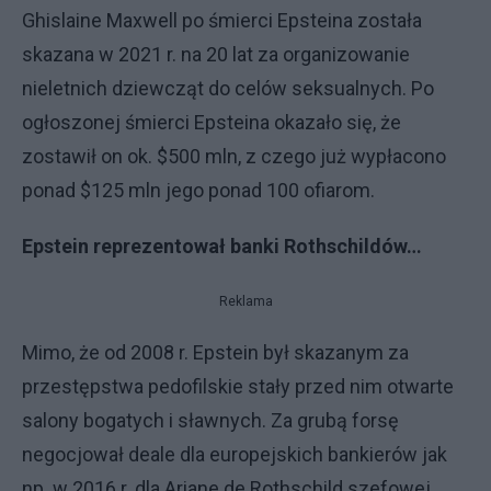
Ghislaine Maxwell po śmierci Epsteina została
skazana w 2021 r. na 20 lat za organizowanie
nieletnich dziewcząt do celów seksualnych. Po
ogłoszonej śmierci Epsteina okazało się, że
zostawił on ok. $500 mln, z czego już wypłacono
ponad $125 mln jego ponad 100 ofiarom.
Epstein reprezentował banki Rothschildów…
Reklama
Mimo, że od 2008 r. Epstein był skazanym za
przestępstwa pedofilskie stały przed nim otwarte
salony bogatych i sławnych. Za grubą forsę
negocjował deale dla europejskich bankierów jak
np. w 2016 r. dla Ariane de Rothschild szefowej