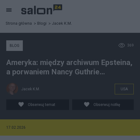
Strona główna
Blogi
Jacek K.M.
369
BLOG
Ameryka: między archiwum Epsteina,
a porwaniem Nancy Guthrie…
Jacek K.M.
USA
Obserwuj temat
Obserwuj notkę
17.02.2026