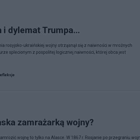
n i dylemat Trumpa…
a rosyjsko-ukraińskiej wojny otrząsnął się z naiwności w mroźnych
urze splecionym z pospolitej logicznej naiwności, której obca jest
refleksje
laska zamrażarką wojny?
zamrozić wojnę to tylko na Alasce. W 1867 r. Rosjanie po przegraniu woj