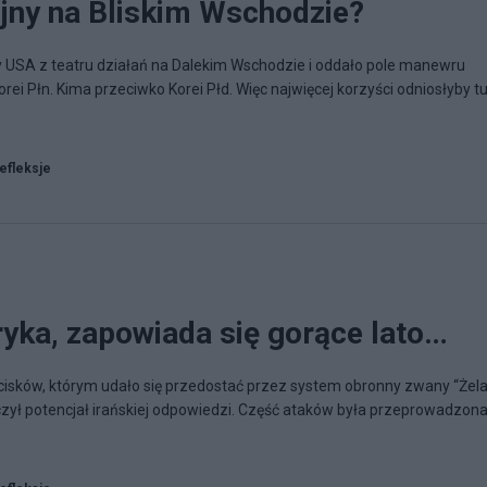
jny na Bliskim Wschodzie?
 USA z teatru działań na Dalekim Wschodzie i oddało pole manewru
ei Płn. Kima przeciwko Korei Płd. Więc najwięcej korzyści odniosłyby t
refleksje
eryka, zapowiada się gorące lato…
pocisków, którym udało się przedostać przez system obronny zwany “Żel
szczył potencjał irańskiej odpowiedzi. Część ataków była przeprowadzon