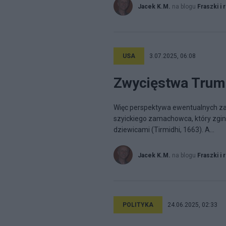
Jacek K.M.
na blogu
Fraszki i 
USA
3.07.2025, 06:08
Zwycięstwa Trump
Więc perspektywa ewentualnych za
szyickiego zamachowca, który zgini
dziewicami (Tirmidhi, 1663). A...
Jacek K.M.
na blogu
Fraszki i 
POLITYKA
24.06.2025, 02:33