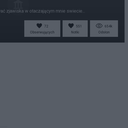
ować zjawiska w otaczającym mnie swiecie...
72
551
654k
Obserwujących
Notki
Odsłon