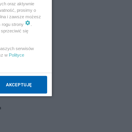
ych oraz aktywnie
watność, prosimy o
wolna i zawsze możesz
m rogu strony
.
sprzeciwić się
 naszych serwisów
esz w
Polityce
AKCEPTUJĘ
a