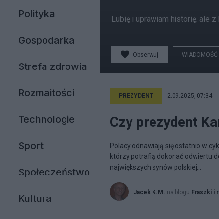
Polityka
Lubię i uprawiam historię, ale 
Gospodarka
Obserwuj
WIADOMOŚĆ
Strefa zdrowia
Rozmaitości
PREZYDENT
2.09.2025, 07:34
Technologie
Czy prezydent Ka
Sport
Polacy odnawiają się ostatnio w cyk
którzy potrafią dokonać odwiertu 
największych synów polskiej...
Społeczeństwo
Jacek K.M.
na blogu
Fraszki i 
Kultura