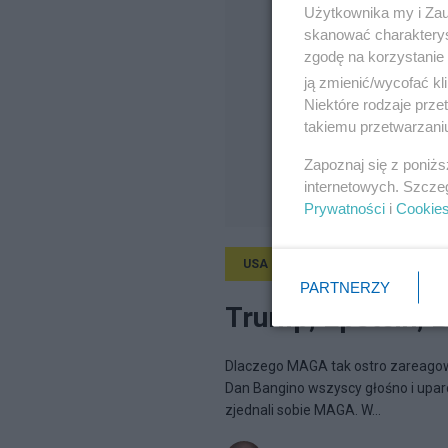
Użytkownika my i Zau
skanować charakterys
zgodę na korzystanie 
ją zmienić/wycofać kl
Niektóre rodzaje prz
takiemu przetwarzaniu
Zapoznaj się z poniż
internetowych. Szcze
Prywatności
i
Cookie
USA
14.07.2025, 04:17
PARTNERZY
Trump, Epstein, B
Dlaczego MAGA tak ostro zareagował
Dan Bangino wszyscy głośno i uparci
zjednali sobie MAGA. W...