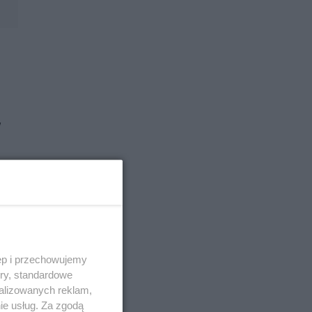
w
ęp i przechowujemy
ory, standardowe
alizowanych reklam,
ie usług. Za zgodą