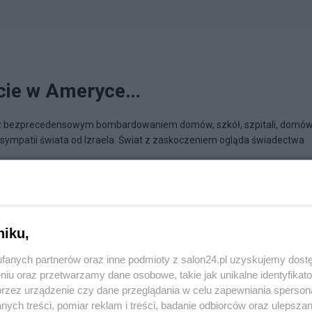
arcie w Ameryce…
 z bezprecedensowym bombardowaniem domów, szkół, szpitali, domó
sympatii świata od Izraela. Świat z zaskoczeniem ogląda świadectwa
refleksje
niku,
fanych partnerów oraz inne podmioty z salon24.pl uzyskujemy dost
niu oraz przetwarzamy dane osobowe, takie jak unikalne identyfikat
przez urządzenie czy dane przeglądania w celu zapewniania sperson
ych treści, pomiar reklam i treści, badanie odbiorców oraz ulepszan