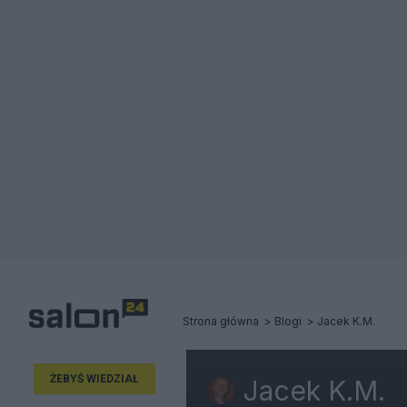
Strona główna
Blogi
Jacek K.M.
ŻEBYŚ WIEDZIAŁ
Jacek K.M.