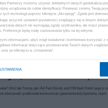
fani Partnerzy możemy używać dokładnych danych geolokalizacyjn
tykę urządzenia do celów identyfikacji. Ponieważ cenimy Twoją pry
z tych technologii poprzez kliknięcie „Akceptuję”. Zgoda jest dobro
ikając przycisk ustawień prywatności znajdujący się w lewym dolny
etwarzania danych nie wymagają zgody użytkownika, ale masz prawo 
. Preferencje będą miały zastosowania tylko na tej witrynie.
szymi informacjami, abyś mógł świadomie i komfortowo korzystać z
gółowe informacje dotyczące przetwarzania Twoich danych znajdzi
s
oraz po kliknięciu w „Ustawienia”.
USTAWIENIA
angino, FBI… I komu tu wierzyć?
a? Otóż tak Trump, jak i AG Pam Bondi, szef FBI Kash Patel i jego z-c
e obiecywali i podkreślali konieczność ujawnienia listy Epsteina, czym