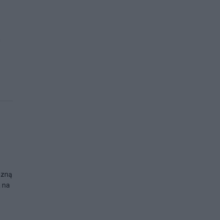
u
azną
a na