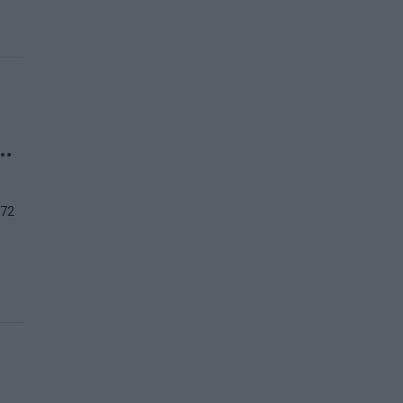
e…
 72