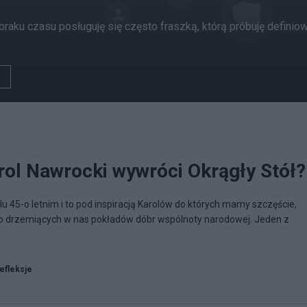
z braku czasu posługuję się często fraszką, którą próbuję defini
rol Nawrocki wywróci Okrągły Stół?
lu 45-o letnim i to pod inspiracją Karolów do których mamy szczęście,
do drzemiących w nas pokładów dóbr wspólnoty narodowej. Jeden z
refleksje