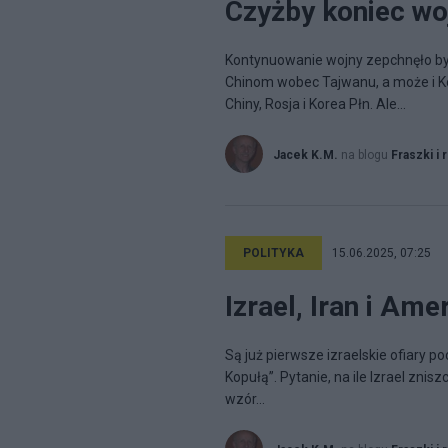
Czyżby koniec wo
Kontynuowanie wojny zepchnęło by
Chinom wobec Tajwanu, a może i Kor
Chiny, Rosja i Korea Płn. Ale...
Jacek K.M.
na blogu
Fraszki i 
POLITYKA
15.06.2025, 07:25
Izrael, Iran i Am
Są już pierwsze izraelskie ofiary 
Kopułą”. Pytanie, na ile Izrael zni
wzór...