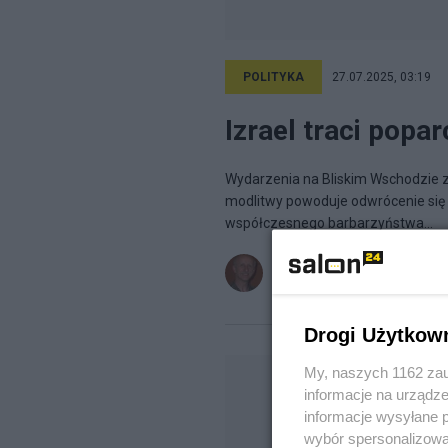
POLITYKA
27.07.2025, 03:19
Izrael traci pop
Wydarzenia na Bliskim Wschodzie
modlitwy powoduje odwrócenie się 
współczesnego barbarzyństwa...
Jacek K.M.
na blogu
Fraszki i 
Drogi Użytkow
My, naszych 1162 zau
informacje na urządze
informacje wysyłane 
wybór spersonalizowan