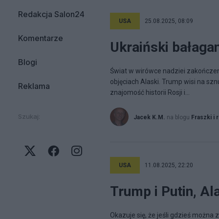
Redakcja Salon24
USA
25.08.2025, 08:09
Komentarze
Ukraiński bałaga
Blogi
Świat w wirówce nadziei zakończeni
objęciach Alaski. Trump wisi na szn
Reklama
znajomość historii Rosji i...
Szukaj:
Jacek K.M.
na blogu
Fraszki i 
USA
11.08.2025, 22:20
Trump i Putin, A
Okazuje się, że jeśli gdzieś można 