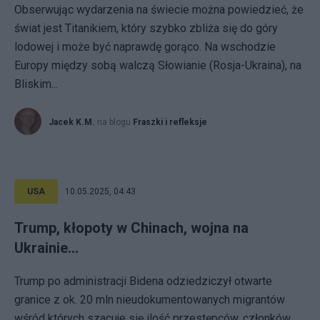
Obserwując wydarzenia na świecie można powiedzieć, że
świat jest Titanikiem, który szybko zbliża się do góry
lodowej i może być naprawdę gorąco. Na wschodzie
Europy między sobą walczą Słowianie (Rosja-Ukraina), na
Bliskim...
Jacek K.M.
na blogu
Fraszki i refleksje
USA
10.05.2025, 04:43
Trump, kłopoty w Chinach, wojna na
Ukrainie…
Trump po administracji Bidena odziedziczył otwarte
granice z ok. 20 mln nieudokumentowanych migrantów
wśród których szacuje się ilość przestępców, członków