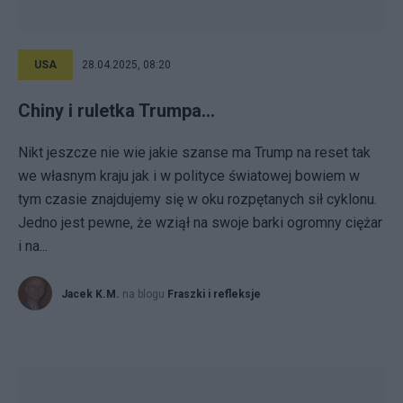
USA
28.04.2025, 08:20
Chiny i ruletka Trumpa…
Nikt jeszcze nie wie jakie szanse ma Trump na reset tak
we własnym kraju jak i w polityce światowej bowiem w
tym czasie znajdujemy się w oku rozpętanych sił cyklonu.
Jedno jest pewne, że wziął na swoje barki ogromny ciężar
i na...
Jacek K.M.
na blogu
Fraszki i refleksje