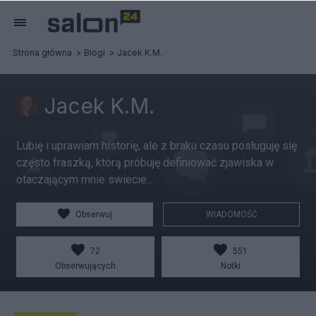
Strona główna
Blogi
Jacek K.M.
Jacek K.M.
Lubię i uprawiam historię, ale z braku czasu posługuję się
często fraszką, którą próbuję definiować zjawiska w
otaczającym mnie swiecie...
Obserwuj
WIADOMOŚĆ
72
551
Obserwujących
Notki