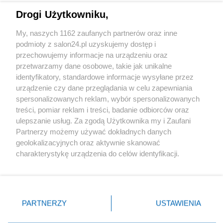
Drogi Użytkowniku,
Sport
My, naszych 1162 zaufanych partnerów oraz inne
podmioty z salon24.pl uzyskujemy dostęp i
Społeczeństwo
przechowujemy informacje na urządzeniu oraz
przetwarzamy dane osobowe, takie jak unikalne
Kultura
identyfikatory, standardowe informacje wysyłane przez
urządzenie czy dane przeglądania w celu zapewniania
spersonalizowanych reklam, wybór spersonalizowanych
treści, pomiar reklam i treści, badanie odbiorców oraz
ulepszanie usług. Za zgodą Użytkownika my i Zaufani
X
Facebook
Instagram
Youtube
Partnerzy możemy używać dokładnych danych
geolokalizacyjnych oraz aktywnie skanować
charakterystykę urządzenia do celów identyfikacji.
Web Content Media sp. z o. o. © 2022
Ponieważ cenimy Twoją prywatność, prosimy o zgodę na
korzystanie z tych technologii poprzez kliknięcie
„Akceptuję”. Zgoda jest dobrowolna i zawsze możesz ją
Pomoc
O nas
Praca
Reklama
Kontakt
zmienić/wycofać klikając przycisk ustawień prywatności
PARTNERZY
USTAWIENIA
znajdujący się w lewym dolnym rogu strony
. Niektóre
rodzaje przetwarzania danych nie wymagają zgody