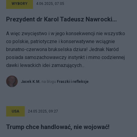
WYBORY
4.06.2025, 07:05
Prezydent dr Karol Tadeusz Nawrocki…
A więc zwycięstwo i w jego konsekwencji nie wszystko
co polskie, patriotyczne i konserwatywne wciągnie
brunatno-czerwona brukselska dziura! Jednak Naród
posiada samozachowawczy instynkt i mimo codziennej
dawki lewackich idei zamazujących...
Jacek K.M.
na blogu
Fraszki i refleksje
USA
24.05.2025, 09:27
Trump chce handlować, nie wojować!