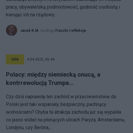
pracy, obywatelską podmiotowość, godność osobistą i
kierując ich na rządowy...
Jacek K.M.
na blogu
Fraszki i refleksje
USA
4.04.2025, 06:44
Polacy: między niemiecką onucą, a
kontrrewolucją Trumpa…
Czy dziś naprawdę ten zachód w przeciwieństwie do
Polski jest taki wspaniały, bezpieczny, pachnący
wolnościami? Chyba ta atrakcja zachodu już się wypaliła
co jasno widać na płonących ulicach Paryża, Amsterdamu,
Londynu, czy Berlina,...