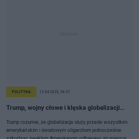
POLITYKA
12.04.2025, 06:37
Trump, wojny cłowe i klęska globalizacji…
Trump rozumie, że globalizacja służy przede wszystkim
amerykańskim i światowym oligarchom jednocześnie
szkodząc zwykłym Amerykanom odbierając im miejsca