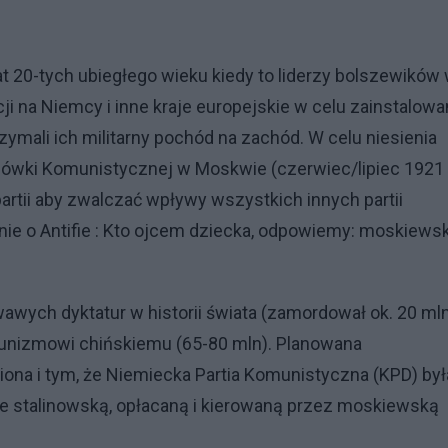
lat 20-tych ubiegłego wieku kiedy to liderzy bolszewików
ji na Niemcy i inne kraje europejskie w celu zainstalowa
ymali ich militarny pochód na zachód. W celu niesienia
odówki Komunistycznej w Moskwie (czerwiec/lipiec 1921 r
rtii aby zwalczać wpływy wszystkich innych partii
nie o Antifie : Kto ojcem dziecka, odpowiemy: moskiewsk
wawych dyktatur w historii świata (zamordował ok. 20 ml
munizmowi chińskiemu (65-80 mln). Planowana
ona i tym, że Niemiecka Partia Komunistyczna (KPD) był
ie stalinowską, opłacaną i kierowaną przez moskiewską