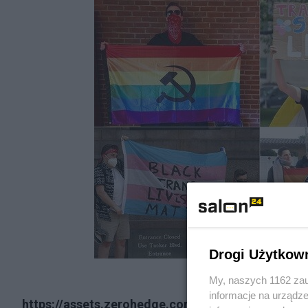
Drogi Użytkow
My, naszych 1162 zau
informacje na urządze
https://assets.zerohedge.com/s3fs-public/inli