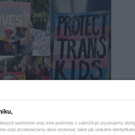
niku,
fanych partnerów oraz inne podmioty z salon24.pl uzyskujemy dost
niu oraz przetwarzamy dane osobowe, takie jak unikalne identyfikat
ne-images/G0rAYfdbcAMx64k.jpg?itok=l4DTbMzH