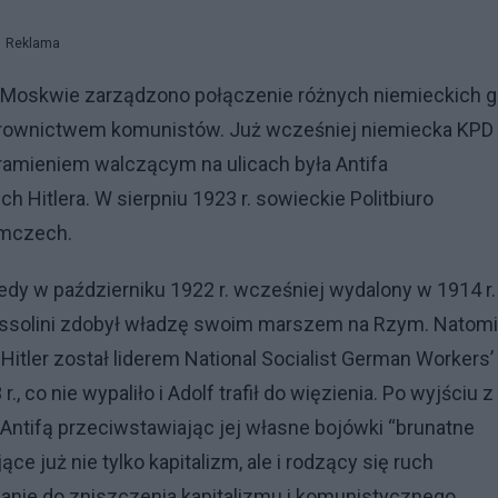
Reklama
 Moskwie zarządzono połączenie różnych niemieckich g
ierownictwem komunistów. Już wcześniej niemiecka KPD
 ramieniem walczącym na ulicach była Antifa
h Hitlera. W sierpniu 1923 r. sowieckie Politbiuro
emczech.
edy w październiku 1922 r. wcześniej wydalony w 1914 r.
o Mussolini zdobył władzę swoim marszem na Rzym. Natom
Hitler został liderem National Socialist German Workers’
 co nie wypaliło i Adolf trafił do więzienia. Po wyjściu z
Antifą przeciwstawiając jej własne bojówki “brunatne
ce już nie tylko kapitalizm, ale i rodzący się ruch
ywanie do zniszczenia kapitalizmu i komunistycznego