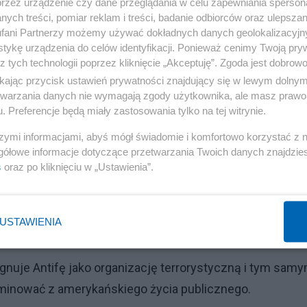
przez urządzenie czy dane przeglądania w celu zapewniania sperson
ych treści, pomiar reklam i treści, badanie odbiorców oraz ulepszan
ciemnogrodem, przeżytkiem wyciągniętym przez
fani Partnerzy możemy używać dokładnych danych geolokalizacyjn
tykę urządzenia do celów identyfikacji. Ponieważ cenimy Twoją pry
pelusza. Antifa jest historycznym upiorem ożywionym z
z tych technologii poprzez kliknięcie „Akceptuję”. Zgoda jest dobro
ragnących wykorzenić prawa i wolności jednostki z praw
ikając przycisk ustawień prywatności znajdujący się w lewym dolny
systemie kapitalistycznym, którego te znienawidzone pr
etwarzania danych nie wymagają zgody użytkownika, ale masz prawo 
. Preferencje będą miały zastosowania tylko na tej witrynie.
ciężko pracujący ludzie regenerują swoje siły na następn
mi od przedszkola nad nowym pokoleniem. Pracują przez
szymi informacjami, abyś mógł świadomie i komfortowo korzystać z
gółowe informacje dotyczące przetwarzania Twoich danych znajdzi
howaniem super nowego tworu “homo slave” bez tradycj
s
oraz po kliknięciu w „Ustawienia”.
y. Słowem może i pięknej, ale jednak łatwo sterowalnej
USTAWIENIA
Reklama
gnuje Antifę jako organizację terrorystyczną i tym sam
liminować z amerykańskiego życia publicznego.