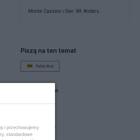
Monte Cassino i Gen. Wł. Anders...
Piszą na ten temat
Rafał Woś
Blogi na ten temat
marek.w
ęp i przechowujemy
brat Damian
ory, standardowe