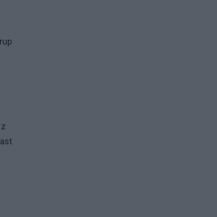
rup
 z
iast