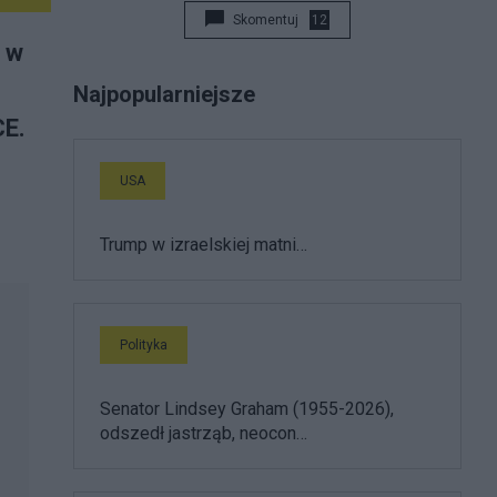
Skomentuj
12
i w
Najpopularniejsze
CE.
USA
Trump w izraelskiej matni…
Polityka
Senator Lindsey Graham (1955-2026),
odszedł jastrząb, neocon…