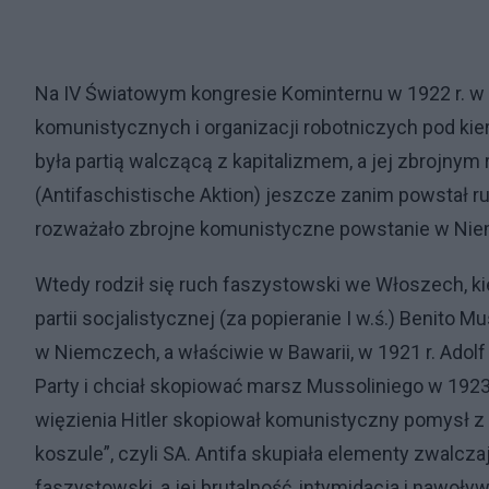
Na IV Światowym kongresie Kominternu w 1922 r. w
komunistycznych i organizacji robotniczych pod k
była partią walczącą z kapitalizmem, a jej zbrojnym
(Antifaschistische Aktion) jeszcze zanim powstał ruc
rozważało zbrojne komunistyczne powstanie w Ni
Wtedy rodził się ruch faszystowski we Włoszech, ki
partii socjalistycznej (za popieranie I w.ś.) Benit
w Niemczech, a właściwie w Bawarii, w 1921 r. Adolf 
Party i chciał skopiować marsz Mussoliniego w 1923 r.,
więzienia Hitler skopiował komunistyczny pomysł z 
koszule”, czyli SA. Antifa skupiała elementy zwalczają
faszystowski, a jej brutalność, intymidacja i nawoł