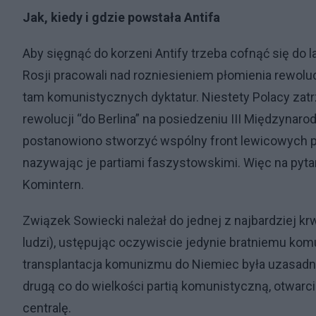
Jak, kiedy i gdzie powstała Antifa
Aby sięgnąć do korzeni Antify trzeba cofnąć się do 
Rosji pracowali nad rozniesieniem płomienia rewoluc
tam komunistycznych dyktatur. Niestety Polacy zatrz
rewolucji “do Berlina” na posiedzeniu III Międzynar
postanowiono stworzyć wspólny front lewicowych pa
nazywając je partiami faszystowskimi. Więc na pyta
Komintern.
Związek Sowiecki należał do jednej z najbardziej kr
ludzi), ustępując oczywiscie jedynie bratniemu ko
transplantacja komunizmu do Niemiec była uzasadni
drugą co do wielkości partią komunistyczną, otwarc
centralę.