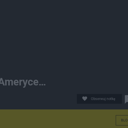
w Ameryce…
Obserwuj notkę
BLO