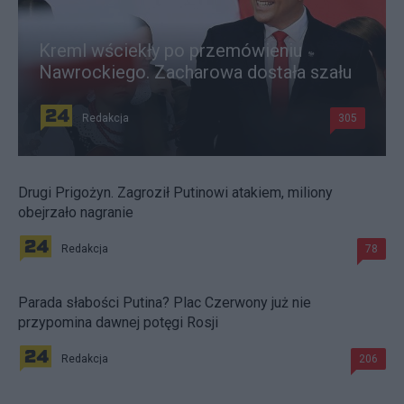
Kreml wściekły po przemówieniu
Nawrockiego. Zacharowa dostała szału
Redakcja
305
Drugi Prigożyn. Zagroził Putinowi atakiem, miliony
obejrzało nagranie
Redakcja
78
Parada słabości Putina? Plac Czerwony już nie
przypomina dawnej potęgi Rosji
Redakcja
206