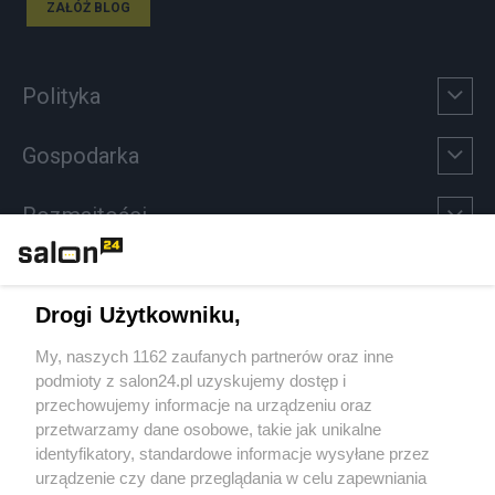
ZAŁÓŻ BLOG
Polityka
Gospodarka
Rozmaitości
Technologie
Drogi Użytkowniku,
Sport
My, naszych 1162 zaufanych partnerów oraz inne
podmioty z salon24.pl uzyskujemy dostęp i
Społeczeństwo
przechowujemy informacje na urządzeniu oraz
przetwarzamy dane osobowe, takie jak unikalne
Kultura
identyfikatory, standardowe informacje wysyłane przez
urządzenie czy dane przeglądania w celu zapewniania