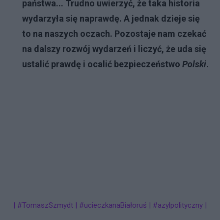
państwa... Trudno uwierzyć, że taka historia
wydarzyła się naprawdę. A jednak dzieje się
to na naszych oczach. Pozostaje nam czekać
na dalszy rozwój wydarzeń i liczyć, że uda się
ustalić prawdę i ocalić bezpieczeństwo
Polski
.
| #TomaszSzmydt | #ucieczkanaBiałoruś | #azylpolityczny |