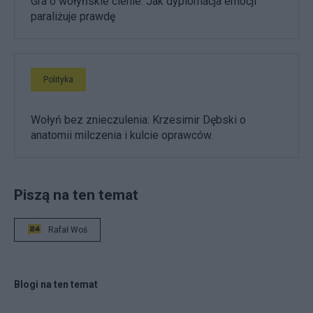
Gra o wołyńskie cienie. Jak dyplomacja emocji
paraliżuje prawdę
Polityka
Wołyń bez znieczulenia: Krzesimir Dębski o
anatomii milczenia i kulcie oprawców.
Piszą na ten temat
Rafał Woś
Blogi na ten temat