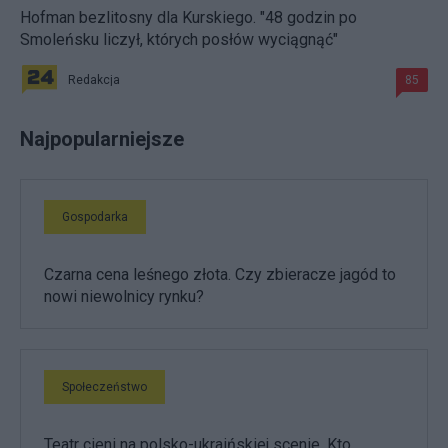
Hofman bezlitosny dla Kurskiego. "48 godzin po
Smoleńsku liczył, których posłów wyciągnąć"
Redakcja
85
Najpopularniejsze
Gospodarka
Czarna cena leśnego złota. Czy zbieracze jagód to
nowi niewolnicy rynku?
Społeczeństwo
Teatr cieni na polsko-ukraińskiej scenie. Kto