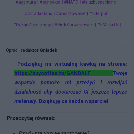
#agentura | #tajneakta | #NATO | #służbyspecjalne |
#zdradastanu | #aresztowanie | #Interpol |
#DokądZmierzamy | #PiotrKorczarowski | #eMIsjaTV |
____
Oprac.,
redaktor Gniadek
Podziękuj mi wirtualną kawką na stronie:
https://buycoffee.to/GANDALF
Twoje
wsparcie pomoże mi
przeżyć
i rozwijać
działalność aby dostarczać Ci jeszcze lepsze
materiały
. Dziękuję za
każde
wsparcie!
Przeczytaj również
:
Rząd - prawdziwe zagrożenie?