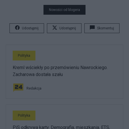
Nowości od blogera
Udostępnij
Udostępnij
Skomentuj
Polityka
Kreml wściekły po przemówieniu Nawrockiego.
Zacharowa dostała szału
Redakcja
Polityka
PiS odkrywa karty. Demografia, mieszkania, ETS,