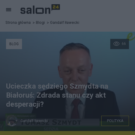
Strona główna
Blogi
Gandalf Iławecki
66
BLOG
Ucieczka sędziego Szmydta na
Białoruś: Zdrada stanu czy akt
desperacji?
Gandalf Iławecki
POLITYKA
Zrzut kadru programu eMisjaTV