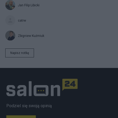
Jan Filip Libicki
catrw
Zbigniew Kuźmiuk
Napisz notkę
Podziel się swoją opinią