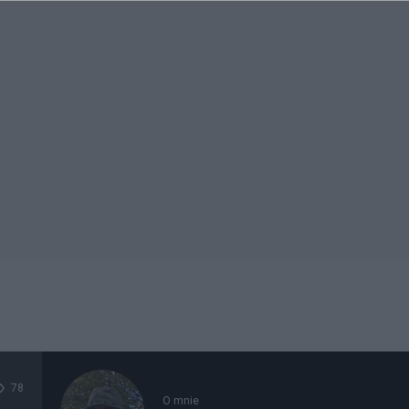
78
O mnie