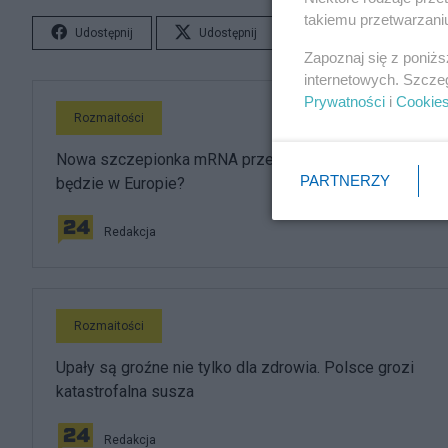
takiemu przetwarzaniu
Udostępnij
Udostępnij
Lubię to!
S
Zapoznaj się z poniż
internetowych. Szcze
Prywatności
i
Cookie
Rozmaitości
Nowa szczepionka mRNA przeciwko grypie. Kiedy
PARTNERZY
będzie w Europie?
Redakcja
Rozmaitości
Upały są groźne nie tylko dla zdrowia. Polsce grozi
katastrofalna susza
Redakcja