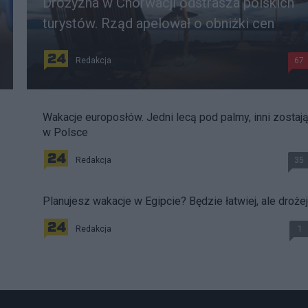
Drożyzna w Chorwacji odstrasza polskich
turystów. Rząd apelował o obniżki cen
Redakcja
67
Wakacje europosłów. Jedni lecą pod palmy, inni zostaj
w Polsce
Redakcja
35
Planujesz wakacje w Egipcie? Będzie łatwiej, ale drożej
Redakcja
1