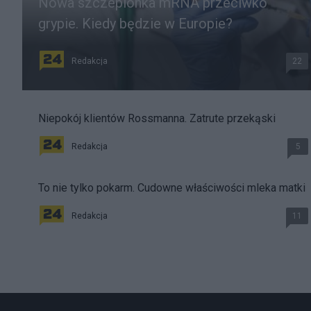
Nowa szczepionka mRNA przeciwko
grypie. Kiedy będzie w Europie?
Redakcja
22
Niepokój klientów Rossmanna. Zatrute przekąski
Redakcja
5
To nie tylko pokarm. Cudowne właściwości mleka matki
Redakcja
11