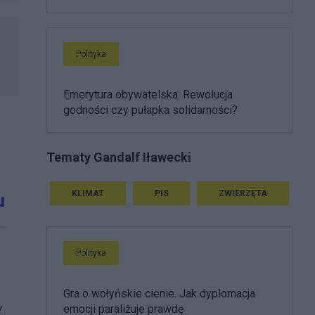
Polityka
Emerytura obywatelska: Rewolucja
godności czy pułapka solidarności?
Tematy Gandalf Iławecki
KLIMAT
PIS
ZWIERZĘTA
u
Polityka
Gra o wołyńskie cienie. Jak dyplomacja
w
emocji paraliżuje prawdę