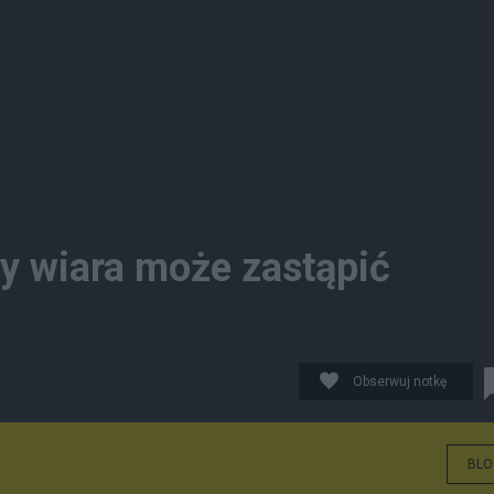
y wiara może zastąpić
Obserwuj notkę
BLO