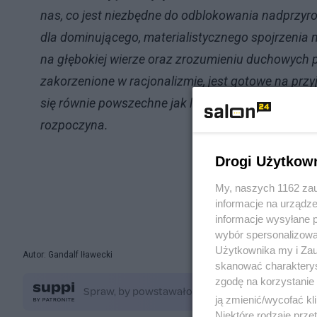
nas, co jest niezbędne do odblokowania nadprzyr
dla dominującego, materialistycznego spojrzenia 
na głębokiej wierze oraz zrozumieniu duchowych 
zakorzenione w racjonalizmie, jest gotowe na prz
się równie powszechne jak leczenie medyczne. Jed
rozpoczyna.
Drogi Użytkow
My, naszych 1162 zau
informacje na urządze
informacje wysyłane 
wybór spersonalizowan
Użytkownika my i Zau
Autor: Gandalf Iławecki
skanować charakterys
zgodę na korzystanie 
ją zmienić/wycofać kl
Niektóre rodzaje prz