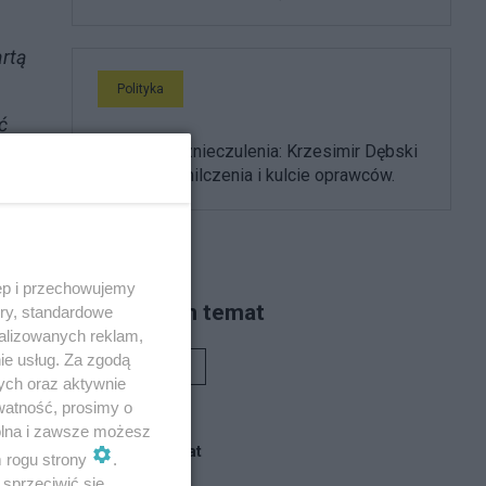
artą
Polityka
ć
Wołyń bez znieczulenia: Krzesimir Dębski
o anatomii milczenia i kulcie oprawców.
ęp i przechowujemy
Piszą na ten temat
ory, standardowe
alizowanych reklam,
ie usług. Za zgodą
Rafał Woś
ych oraz aktywnie
watność, prosimy o
wolna i zawsze możesz
Blogi na ten temat
m rogu strony
.
sprzeciwić się