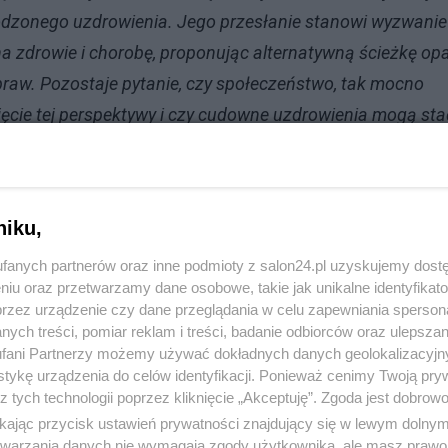
odzonego uzdrowienia. Jego przesłanie stanowi wyzwanie
na zdrowie i chorobę, proponując alternatywną ścieżkę op
praw. Pozostaje pytanie, czy społeczeństwo, tak mocno
yjęcie tej perspektywy i czy cudowne uzdrowienia mogą sta
no jest pewne: dyskusja na ten temat dopiero się
niku,
fanych partnerów oraz inne podmioty z salon24.pl uzyskujemy dost
niu oraz przetwarzamy dane osobowe, takie jak unikalne identyfikat
przez urządzenie czy dane przeglądania w celu zapewniania sperson
ych treści, pomiar reklam i treści, badanie odbiorców oraz ulepszan
fani Partnerzy możemy używać dokładnych danych geolokalizacyjn
tykę urządzenia do celów identyfikacji. Ponieważ cenimy Twoją pry
z tych technologii poprzez kliknięcie „Akceptuję”. Zgoda jest dobro
ikając przycisk ustawień prywatności znajdujący się w lewym dolny
etwarzania danych nie wymagają zgody użytkownika, ale masz prawo 