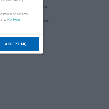
Siukum Balala
 naszych serwisów
esz w
Polityce
Stary Wyjadacz
report
AKCEPTUJĘ
Napisz notkę