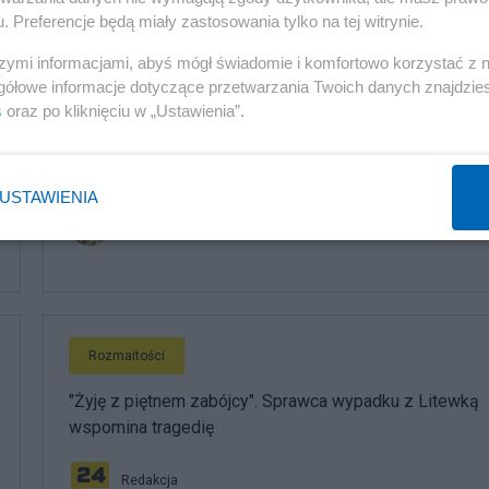
. Preferencje będą miały zastosowania tylko na tej witrynie.
komentuj
2
Obserwuj notkę
szymi informacjami, abyś mógł świadomie i komfortowo korzystać z
gółowe informacje dotyczące przetwarzania Twoich danych znajdzi
s
oraz po kliknięciu w „Ustawienia”.
Rozmaitości
W Reszlu
USTAWIENIA
Siukum Balala
Rozmaitości
"Żyję z piętnem zabójcy". Sprawca wypadku z Litewką
wspomina tragedię
Redakcja