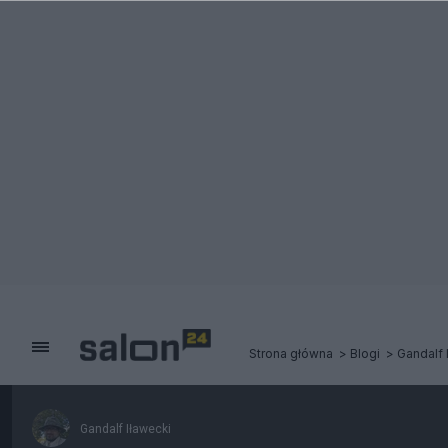
Strona główna
Blogi
Gandalf 
Gandalf Iławecki