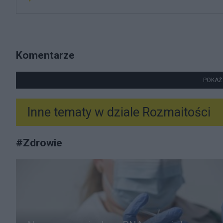
Komentarze
POKAŻ
Inne tematy w dziale
Rozmaitości
#
Zdrowie