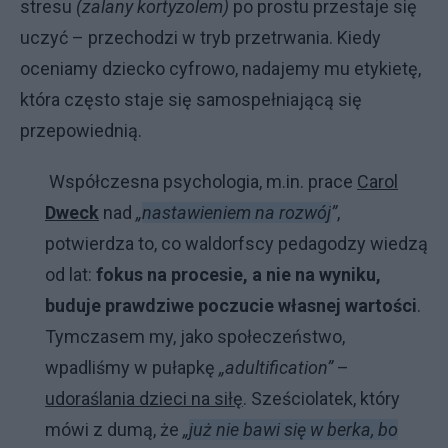
stresu
(zalany kortyzolem)
po prostu przestaje się
uczyć – przechodzi w tryb przetrwania. Kiedy
oceniamy dziecko cyfrowo, nadajemy mu etykietę,
która często staje się samospełniającą się
przepowiednią.
Współczesna psychologia, m.in. prace
Carol
Dweck
nad
„
nastawieniem na rozwój
”
,
potwierdza to, co waldorfscy pedagodzy wiedzą
od lat:
fokus na procesie, a nie na wyniku,
buduje prawdziwe poczucie własnej wartości
.
Tymczasem my, jako społeczeństwo,
wpadliśmy w pułapkę
„adultification”
–
udoraślania dzieci na siłę
. Sześciolatek, który
mówi z dumą, że
„
już nie bawi się w berka, bo