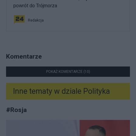
powrót do Trójmorza
Redakcja
Komentarze
POKAŻ KOMENTARZE (10)
Inne tematy w dziale
Polityka
#
Rosja