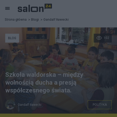
Strona główna
Blogi
Gandalf Iławecki
102
BLOG
Szkoła waldorska – między
wolnością ducha a presją
współczesnego świata.
Gandalf Iławecki
POLITYKA
dziecisawazne.pl