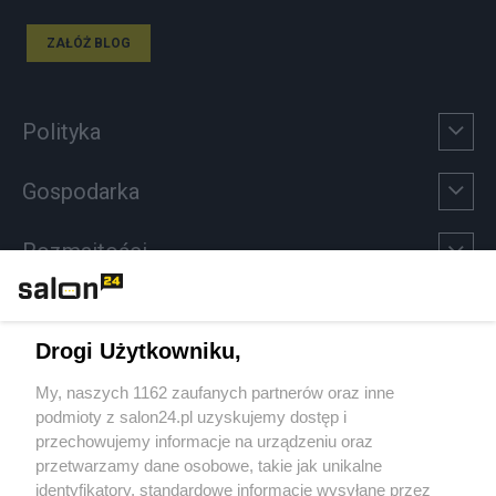
ZAŁÓŻ BLOG
Polityka
Gospodarka
Rozmaitości
Technologie
Drogi Użytkowniku,
Sport
My, naszych 1162 zaufanych partnerów oraz inne
podmioty z salon24.pl uzyskujemy dostęp i
Społeczeństwo
przechowujemy informacje na urządzeniu oraz
przetwarzamy dane osobowe, takie jak unikalne
Kultura
identyfikatory, standardowe informacje wysyłane przez