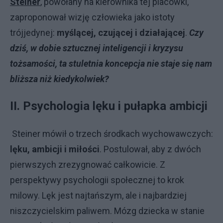
Steiner
, powołany na kierownika tej placówki,
zaproponował wizję człowieka jako istoty
trójjedynej:
myślącej, czującej i działającej
.
Czy
dziś, w dobie sztucznej inteligencji i kryzysu
tożsamości, ta stuletnia koncepcja nie staje się nam
bliższa niż kiedykolwiek?
II. Psychologia lęku i pułapka ambicji
Steiner mówił o trzech środkach wychowawczych:
lęku, ambicji i miłości
. Postulował, aby z dwóch
pierwszych zrezygnować całkowicie. Z
perspektywy psychologii społecznej to krok
milowy. Lęk jest najtańszym, ale i najbardziej
niszczycielskim paliwem. Mózg dziecka w stanie