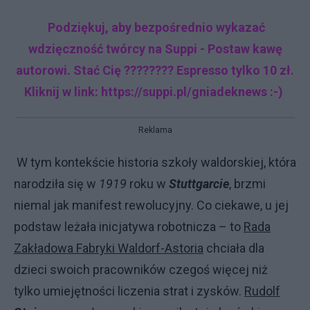
Podziękuj, aby bezpośrednio wykazać
wdzięczność twórcy na Suppi - Postaw kawę
autorowi. Stać Cię ???????? Espresso tylko 10 zł.
Kliknij w link: https://suppi.pl/gniadeknews :-)
Reklama
W tym kontekście historia szkoły waldorskiej, która
narodziła się w
1919
roku w
Stuttgarcie
, brzmi
niemal jak manifest rewolucyjny. Co ciekawe, u jej
podstaw leżała inicjatywa robotnicza – to
Rada
Zakładowa Fabryki Waldorf-Astoria
chciała dla
dzieci swoich pracowników czegoś więcej niż
tylko umiejętności liczenia strat i zysków.
Rudolf