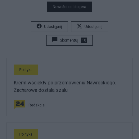
Nowości od blogera
Udostępnij
Udostępnij
Skomentuj
10
Polityka
Kreml wściekły po przemówieniu Nawrockiego.
Zacharowa dostała szału
Redakcja
Polityka