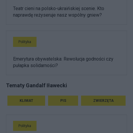
Teatr cieni na polsko-ukraińskiej scenie. Kto
naprawdę reżyseruje nasz wspólny gniew?
Polityka
Emerytura obywatelska: Rewolucja godności czy
pułapka solidarności?
Tematy Gandalf Iławecki
KLIMAT
PIS
ZWIERZĘTA
Polityka