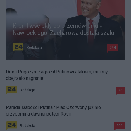
Kreml wściekły po przemówieniu
Nawrockiego. Zacharowa dostała szału
Redakcja
294
Drugi Prigożyn. Zagroził Putinowi atakiem, miliony
obejrzało nagranie
Redakcja
78
Parada słabości Putina? Plac Czerwony już nie
przypomina dawnej potęgi Rosji
Redakcja
206