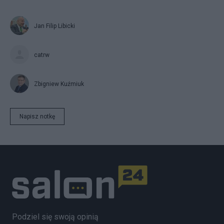
Jan Filip Libicki
catrw
Zbigniew Kuźmiuk
Napisz notkę
Podziel się swoją opinią