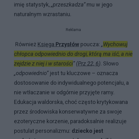
imię statystyk,
„przeszkadza”
mu w jego
naturalnym wzrastaniu.
Reklama
Również
Księga
Przysłów
poucza:
„
Wychowuj
chłopca odpowiednio do drogi, którą ma iść, a nie
zejdzie z niej i w starości
”
(
Prz 22, 6
)
. Słowo
„odpowiednio”
jest tu kluczowe – oznacza
dostosowanie do indywidualnego potencjału, a
nie wtłaczanie w odgórnie przyjęte ramy.
Edukacja waldorska, choć często krytykowana
przez środowiska konserwatywne za swoje
ezoteryczne korzenie, paradoksalnie realizuje
postulat personalizmu:
dziecko jest