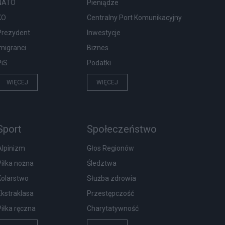
NATO
Pieniądze
KO
Centralny Port Komunikacyjny
Prezydent
Inwestycje
Imigranci
Biznes
PiS
Podatki
WIĘCEJ
WIĘCEJ
Sport
Społeczeństwo
Alpinizm
Głos Regionów
Piłka nożna
Śledztwa
Kolarstwo
Służba zdrowia
Ekstraklasa
Przestępczość
Piłka ręczna
Charytatywność