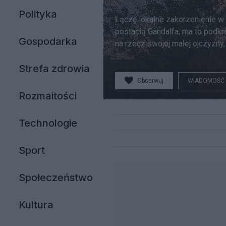
Polityka
Łączę lokalne zakorzenienie w
postacią Gandalfa, ma to podkr
Gospodarka
na rzecz swojej małej ojczyzny,
Strefa zdrowia
Obserwuj
WIADOMOŚĆ
Rozmaitości
Technologie
Sport
Społeczeństwo
Kultura