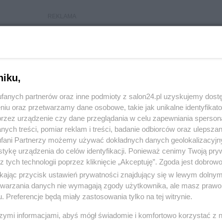
niku,
fanych partnerów oraz inne podmioty z salon24.pl uzyskujemy dost
niu oraz przetwarzamy dane osobowe, takie jak unikalne identyfikat
przez urządzenie czy dane przeglądania w celu zapewniania sperson
ych treści, pomiar reklam i treści, badanie odbiorców oraz ulepszan
fani Partnerzy możemy używać dokładnych danych geolokalizacyjn
tykę urządzenia do celów identyfikacji. Ponieważ cenimy Twoją pry
z tych technologii poprzez kliknięcie „Akceptuję”. Zgoda jest dobro
ikając przycisk ustawień prywatności znajdujący się w lewym dolny
etwarzania danych nie wymagają zgody użytkownika, ale masz prawo 
. Preferencje będą miały zastosowania tylko na tej witrynie.
szymi informacjami, abyś mógł świadomie i komfortowo korzystać z