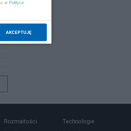
esz w
Polityce
AKCEPTUJĘ
Rozmaitości
Technologie