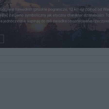
 Górowie Iławeckim (pruskie pogranicze, 12 km na północ od Wa
eślać zarówno symboliczny jak etyczny charakter działalności. T
 a jednocześnie aspiruję do roli świadka obserwowanej rzeczywis