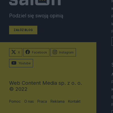
Podziel się swoją opinią
ZAŁÓŻ BLOG
X
Facebook
Instagram
Youtube
Web Content Media sp. z o. o.
© 2022
Pomoc
O nas
Praca
Reklama
Kontakt