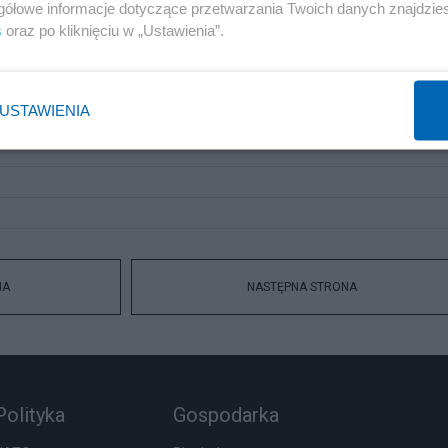
gółowe informacje dotyczące przetwarzania Twoich danych znajdzi
s
oraz po kliknięciu w „Ustawienia”.
USTAWIENIA
NA
NASTĘPNA STRONA
Polityka
Gospodarka