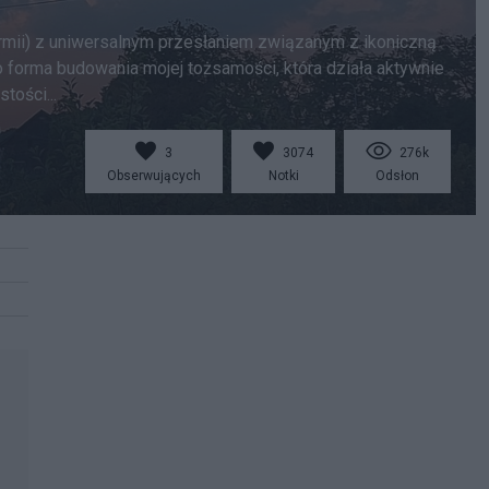
rmii) z uniwersalnym przesłaniem związanym z ikoniczną
o forma budowania mojej tożsamości, która działa aktywnie
tości...
3
3074
276k
Obserwujących
Notki
Odsłon