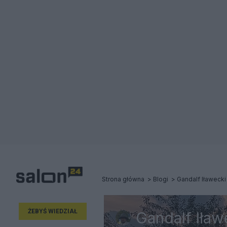
Strona główna
Blogi
Gandalf Iławecki
ŻEBYŚ WIEDZIAŁ
Gandalf Iław