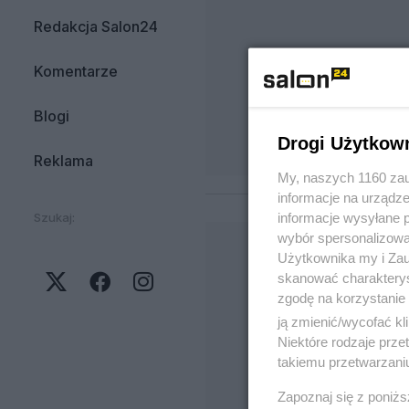
Redakcja Salon24
Komentarze
Blogi
Drogi Użytkow
Reklama
My, naszych 1160 zau
informacje na urządze
informacje wysyłane 
Szukaj:
wybór spersonalizowan
Użytkownika my i Zau
skanować charakterys
zgodę na korzystanie 
ją zmienić/wycofać kl
Niektóre rodzaje prz
takiemu przetwarzaniu
Zapoznaj się z poniż