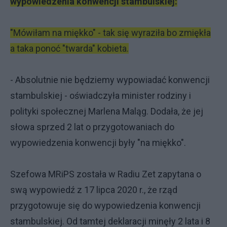
wypowiedzenia konwencji stambulskiej:
"Mówiłam na miękko" - tak się wyraziła bo zmiękła
a taka ponoć "twarda" kobieta.
- Absolutnie nie będziemy wypowiadać konwencji
stambulskiej - oświadczyła minister rodziny i
polityki społecznej Marlena Maląg. Dodała, że jej
słowa sprzed 2 lat o przygotowaniach do
wypowiedzenia konwencji były "na miękko".
Szefowa MRiPS została w Radiu Zet zapytana o
swą wypowiedź z 17 lipca 2020 r., że rząd
przygotowuje się do wypowiedzenia konwencji
stambulskiej. Od tamtej deklaracji minęły 2 lata i 8