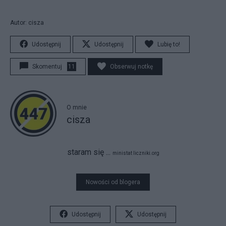
Autor: cisza
Udostępnij
Udostępnij
Lubię to!
Skomentuj
11
Obserwuj notkę
O mnie
cisza
staram się ...
ministat liczniki.org
Nowości od blogera
Udostępnij
Udostępnij