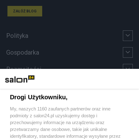
ZAŁÓŻ BLOG
Polityka
Gospodarka
Rozmaitości
Technologie
Drogi Użytkowniku,
Sport
My, naszych 1160 zaufanych partnerów oraz inne
podmioty z salon24.pl uzyskujemy dostęp i
Społeczeństwo
przechowujemy informacje na urządzeniu oraz
przetwarzamy dane osobowe, takie jak unikalne
Kultura
identyfikatory, standardowe informacje wysyłane przez