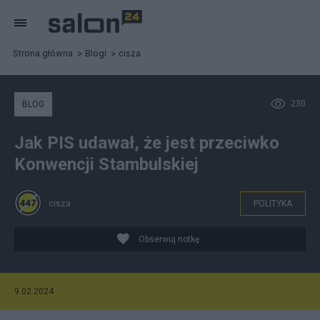
Strona główna
Blogi
cisza
230
BLOG
Jak PIS udawał, że jest przeciwko
Konwencji Stambulskiej
cisza
POLITYKA
Obserwuj notkę
9.02.2024