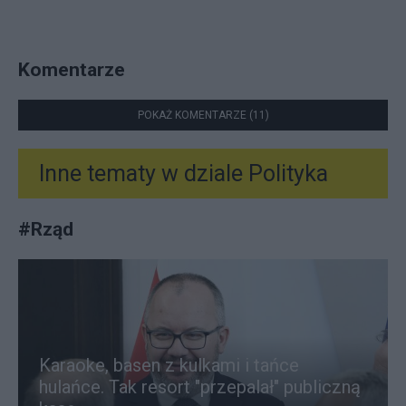
Komentarze
POKAŻ KOMENTARZE (11)
Inne tematy w dziale
Polityka
#
Rząd
Karaoke, basen z kulkami i tańce
hulańce. Tak resort "przepalał" publiczną