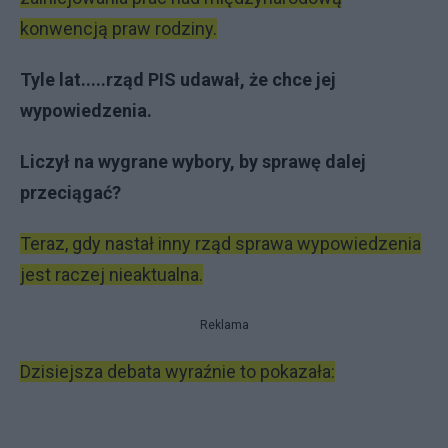
konwencją praw rodziny.
Tyle lat.....rząd PIS udawał, że chce jej
wypowiedzenia.
Liczył na wygrane wybory, by sprawę dalej
przeciągać?
Teraz, gdy nastał inny rząd sprawa wypowiedzenia
jest raczej nieaktualna.
Reklama
Dzisiejsza debata wyraźnie to pokazała: