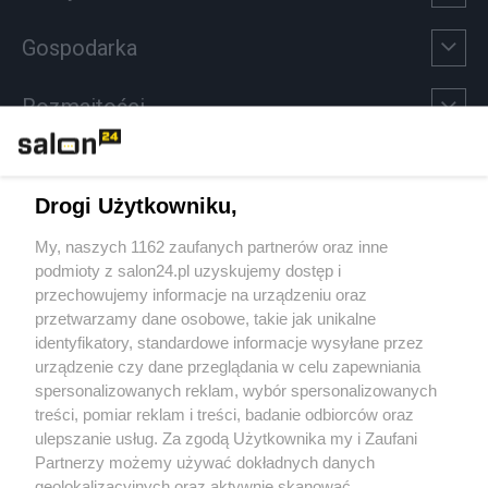
Gospodarka
Rozmaitości
Technologie
Drogi Użytkowniku,
Sport
My, naszych 1162 zaufanych partnerów oraz inne
podmioty z salon24.pl uzyskujemy dostęp i
Społeczeństwo
przechowujemy informacje na urządzeniu oraz
przetwarzamy dane osobowe, takie jak unikalne
Kultura
identyfikatory, standardowe informacje wysyłane przez
urządzenie czy dane przeglądania w celu zapewniania
spersonalizowanych reklam, wybór spersonalizowanych
treści, pomiar reklam i treści, badanie odbiorców oraz
ulepszanie usług. Za zgodą Użytkownika my i Zaufani
X
Facebook
Instagram
Youtube
Partnerzy możemy używać dokładnych danych
geolokalizacyjnych oraz aktywnie skanować