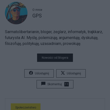
O mnie
GPS
Sarmatolibertarianin, bloger, żeglarz, informatyk, trajkkarz,
futurysta AI. Myślę, polemizuję, argumentuję, dyskutuję,
filozofuję, politykuję, uzasadniam, prowokuję.
Nowości od blogera
Udostępnij
Udostępnij
Skomentuj
11
Społeczeństwo