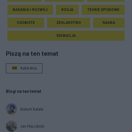
BADANIA I ROZWÓJ
ROSJA
TEORIE SPISKOWE
OSOBISTE
ŻEGLARSTWO
NAUKA
EDUKACJA
Piszą na ten temat
Rafał Woś
Blogi na ten temat
Siukum Balala
Jan Filip Libicki