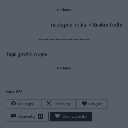
Reklama
następna notka ->
Ruskie trolle
------------------------------
Tagi: gps65, wojna
Reklama
Autor: GPS
Udostępnij
Udostępnij
Lubię to!
Skomentuj
11
Obserwuj notkę