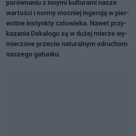
po­rów­na­niu z in­ny­mi kul­tu­ra­mi na­sze
war­to­ści i nor­my moc­niej in­ge­ru­ją w pier­
wot­ne in­stynk­ty czło­wie­ka. Na­wet przy­
ka­za­nia De­ka­lo­gu są w du­żej mie­rze wy­
mie­rzo­ne prze­ciw na­tu­ral­nym od­ru­chom
na­sze­go ga­tun­ku.