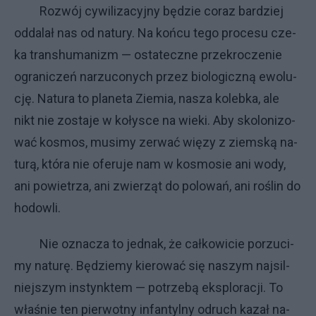
Roz­wój cy­wi­li­za­cyj­ny bę­dzie co­raz bar­dziej
od­da­lał nas od na­tu­ry. Na koń­cu te­go pro­ce­su cze­
ka trans­hu­ma­ni­zm — osta­tecz­ne prze­kro­cze­nie
ogra­ni­czeń na­rzu­co­ny­ch przez bio­lo­gicz­ną ewo­lu­
cję. Na­tu­ra to pla­ne­ta Zie­mia, na­sza ko­leb­ka, ale
nikt nie zo­sta­je w ko­ły­sce na wie­ki. Aby sko­lo­ni­zo­
wać ko­smos, mu­si­my ze­rwać wię­zy z ziem­ską na­
tu­rą, któ­ra nie ofe­ru­je nam w ko­smo­sie ani wo­dy,
ani po­wie­trza, ani zwie­rząt do po­lo­wań, ani ro­ślin do
ho­dow­li.
Nie ozna­cza to jed­nak, że cał­ko­wi­cie po­rzu­ci­
my na­tu­rę. Bę­dzie­my kie­ro­wać się na­szym naj­sil­
niej­szym in­stynk­tem — po­trze­bą eks­plo­ra­cji. To
wła­śnie ten pier­wot­ny in­fan­tyl­ny od­ru­ch ka­zał na­