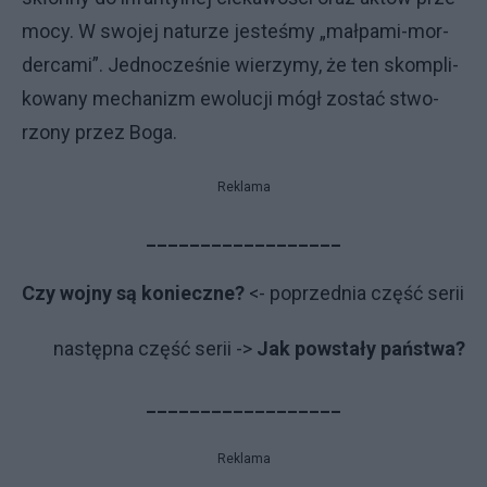
mo­cy. W swo­jej na­tu­rze je­ste­śmy „mał­pa­mi-mor­
der­ca­mi”. Jed­no­cze­śnie wie­rzy­my, że ten skom­pli­
ko­wa­ny me­cha­ni­zm ewo­lu­cji mó­gł zo­stać stwo­
rzo­ny przez Bo­ga.
Reklama
__________________
Czy wojny są konieczne?
<- poprzednia część serii
następna część serii ->
Jak powstały państwa?
__________________
Reklama