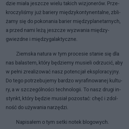
dzie mia­ła jesz­cze wie­lu ta­ki­ch wi­zjo­ne­rów. Prze­
kro­czy­li­śmy już ba­rie­ry mię­dzy­kon­ty­nen­tal­ne, zbli­
ża­my się do po­ko­na­nia ba­rier mię­dzy­pla­ne­tar­ny­ch,
a przed na­mi le­żą jesz­cze wy­zwa­nia mię­dzy­
gwiezd­ne i mię­dzy­ga­lak­tycz­ne.
Ziem­ska na­tu­ra w tym pro­ce­sie sta­nie się dla
nas ba­la­stem, któ­ry bę­dzie­my mu­sie­li od­rzu­cić, aby
w peł­ni zre­ali­zo­wać na­sz po­ten­cjał eks­plo­ra­cyj­ny.
Do te­go po­trze­bu­je­my bar­dzo wy­ra­fi­no­wa­nej kul­tu­
ry, a w szcze­gól­no­ści tech­no­lo­gii. To na­sz dru­gi in­
stynkt, któ­ry bę­dzie mu­siał po­zo­stać: chęć i zdol­
no­ść do uży­wa­nia na­rzę­dzi.
Na­pi­sa­łem o tym set­ki no­tek blo­go­wy­ch.