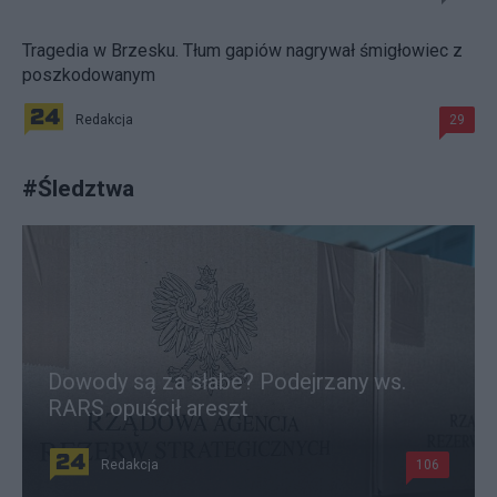
Tragedia w Brzesku. Tłum gapiów nagrywał śmigłowiec z
poszkodowanym
Redakcja
29
#
Śledztwa
Dowody są za słabe? Podejrzany ws.
RARS opuścił areszt
Redakcja
106