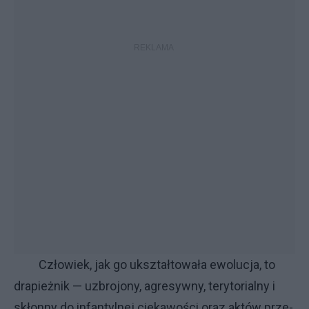
Czło­wiek, jak go ukształ­to­wa­ła ewo­lu­cja, to
dra­pież­nik — uzbro­jo­ny, agre­syw­ny, te­ry­to­rial­ny i
skłon­ny do in­fan­tyl­nej cie­ka­wo­ści oraz ak­tów prze­