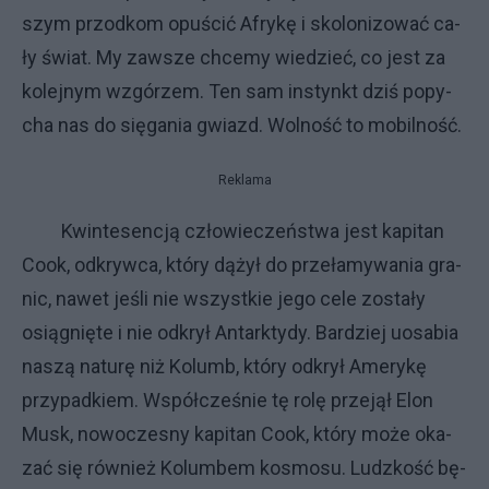
szym przod­kom opu­ścić Afry­kę i sko­lo­ni­zo­wać ca­
ły świat. My za­wsze chce­my wie­dzieć, co je­st za
ko­lej­nym wzgó­rzem. Ten sam in­stynkt dziś po­py­
cha nas do się­ga­nia gwiazd. Wol­no­ść to mo­bil­no­ść.
Reklama
Kwin­te­sen­cją czło­wie­czeń­stwa je­st ka­pi­tan
Co­ok, od­kryw­ca, któ­ry dą­żył do prze­ła­my­wa­nia gra­
nic, na­wet je­śli nie wszyst­kie je­go ce­le zo­sta­ły
osią­gnię­te i nie od­krył An­tark­ty­dy. Bar­dziej uosa­bia
na­szą na­tu­rę niż Ko­lumb, któ­ry od­krył Ame­ry­kę
przy­pad­kiem. Współ­cze­śnie tę ro­lę prze­jął Elon
Mu­sk, no­wo­cze­sny ka­pi­tan Co­ok, któ­ry mo­że oka­
zać się rów­nież Ko­lum­bem ko­smo­su. Ludz­ko­ść bę­