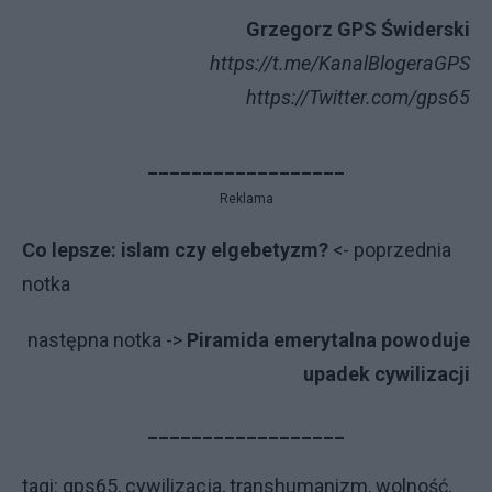
Grzegorz GPS Świderski
https://t.me/KanalBlogeraGPS
https://Twitter.com/gps65
__________________
Reklama
Co lepsze: islam czy elgebetyzm?
<- poprzednia
notka
na­stęp­na not­ka ->
Piramida emerytalna powoduje
upadek cywilizacji
__________________
tagi: gps65, cywilizacja, transhumanizm, wolność,