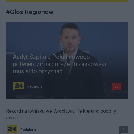
#
Głos Regionów
Audyt Szpitala Południowego
potwierdził najgorsze. Trzaskowski
musiał to przyznać
Redakcja
63
Rekord na lotnisku we Wrocławiu. Te kierunki podbiły
serca
Redakcja
1