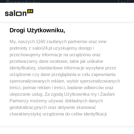
Rozmaitości
Technologie
Drogi Użytkowniku,
Sport
My, naszych 1160 zaufanych partnerów oraz inne
podmioty z salon24.pl uzyskujemy dostęp i
Społeczeństwo
przechowujemy informacje na urządzeniu oraz
przetwarzamy dane osobowe, takie jak unikalne
Kultura
identyfikatory, standardowe informacje wysyłane przez
urządzenie czy dane przeglądania w celu zapewniania
spersonalizowanych reklam, wybór spersonalizowanych
treści, pomiar reklam i treści, badanie odbiorców oraz
ulepszanie usług. Za zgodą Użytkownika my i Zaufani
X
Facebook
Instagram
Youtube
Partnerzy możemy używać dokładnych danych
geolokalizacyjnych oraz aktywnie skanować
charakterystykę urządzenia do celów identyfikacji.
Web Content Media sp. z o. o. © 2022
Ponieważ cenimy Twoją prywatność, prosimy o zgodę na
korzystanie z tych technologii poprzez kliknięcie
„Akceptuję”. Zgoda jest dobrowolna i zawsze możesz ją