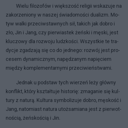
Wie­lu fi­lo­zo­fów i więk­szo­ść re­li­gii wska­zu­je na
za­ko­rze­nio­ny w na­szej świa­do­mo­ści du­ali­zm. Mo­
tyw wal­ki prze­ciw­staw­ny­ch sił, ta­ki­ch jak do­bro i
zło, Jin i Jang, czy pier­wia­stek żeń­ski i mę­ski, je­st
klu­czo­wy dla roz­wo­ju ludz­ko­ści. Wszyst­kie te tra­
dy­cje zga­dza­ją się co do jed­ne­go: roz­wój je­st pro­
ce­sem dy­na­micz­nym, na­pę­dza­nym na­pię­ciem
mię­dzy kom­ple­men­tar­ny­mi prze­ci­wień­stwa­mi.
Jed­nak u pod­staw ty­ch wie­rzeń le­ży głów­ny
kon­flikt, któ­ry kształ­tu­je hi­sto­rię: zma­ga­nie się kul­
tu­ry z na­tu­rą. Kul­tu­ra sym­bo­li­zu­je do­bro, mę­sko­ść i
Jang, na­to­mia­st na­tu­ra utoż­sa­mia­na je­st z pier­wot­
no­ścią, żeń­sko­ścią i Jin.