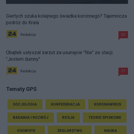
Giertych szuka kolejnego świadka koronnego? Tajemnicza
podróż do Krala
Redakcja
52
Obajtek usłyszał zarzut za usunięcie "Nie" ze stacji.
"Jestem dumny"
Redakcja
77
Tematy GPS
SOCJOLOGIA
KONFEDERACJA
KORONAWIRUS
BADANIA I ROZWÓJ
ROSJA
TEORIE SPISKOWE
OSOBISTE
ŻEGLARSTWO
NAUKA