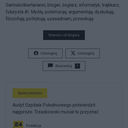
Sarmatolibertarianin, bloger, żeglarz, informatyk, trajkkarz,
futurysta AI. Myślę, polemizuję, argumentuję, dyskutuję,
filozofuję, politykuję, uzasadniam, prowokuję.
Nowości od blogera
Udostępnij
Udostępnij
Skomentuj
7
Społeczeństwo
Audyt Szpitala Południowego potwierdził
najgorsze. Trzaskowski musiał to przyznać
Redakcja