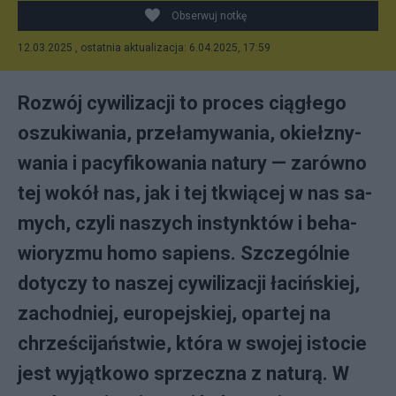
Obserwuj notkę
12.03.2025 , ostatnia aktualizacja: 6.04.2025, 17:59
Roz­wój cy­wi­li­za­cji to pro­ces cią­głe­go
oszu­ki­wa­nia, prze­ła­my­wa­nia, okieł­zny­
wa­nia i pa­cy­fi­ko­wa­nia na­tu­ry — za­rów­no
tej wo­kół nas, jak i tej tkwią­cej w nas sa­
my­ch, czy­li na­szy­ch in­stynk­tów i be­ha­
wio­ry­zmu ho­mo sa­piens. Szcze­gól­nie
do­ty­czy to na­szej cy­wi­li­za­cji ła­ciń­skiej,
za­chod­niej, eu­ro­pej­skiej, opar­tej na
chrze­ści­jań­stwie, któ­ra w swo­jej isto­cie
je­st wy­jąt­ko­wo sprzecz­na z na­tu­rą. W