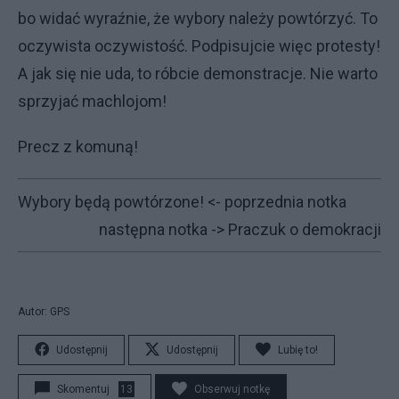
bo widać wyraźnie, że wybory należy powtórzyć. To
oczywista oczywistość. Podpisujcie więc protesty!
A jak się nie uda, to róbcie demonstracje. Nie warto
sprzyjać machlojom!
Precz z komuną!
Wybory będą powtórzone!
<- poprzednia notka
następna notka ->
Praczuk o demokracji
Autor: GPS
Udostępnij
Udostępnij
Lubię to!
Skomentuj
13
Obserwuj notkę