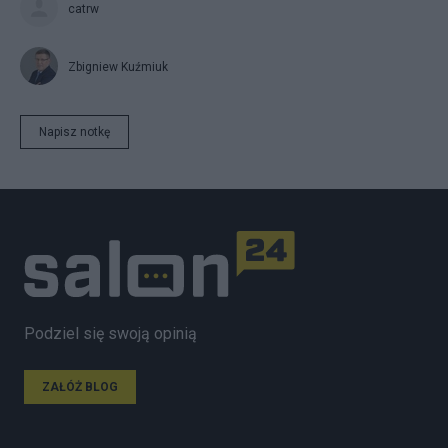
catrw
Zbigniew Kuźmiuk
Napisz notkę
Podziel się swoją opinią
ZAŁÓŻ BLOG