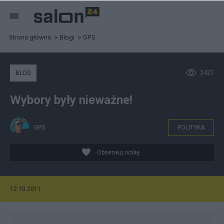
Strona główna
Blogi
GPS
2421
BLOG
Wybory były nieważne!
GPS
POLITYKA
Obserwuj notkę
12.10.2011