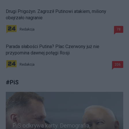
Drugi Prigożyn. Zagroził Putinowi atakiem, miliony
obejrzało nagranie
Redakcja
78
Parada słabości Putina? Plac Czerwony już nie
przypomina dawnej potęgi Rosji
Redakcja
206
#
PiS
PiS odkrywa karty. Demografia,