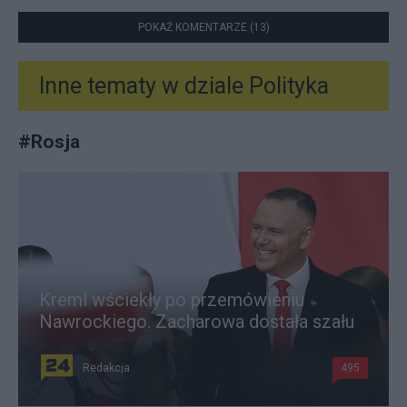
POKAŻ KOMENTARZE (13)
Inne tematy w dziale
Polityka
#
Rosja
Kreml wściekły po przemówieniu
Nawrockiego. Zacharowa dostała szału
Redakcja
495