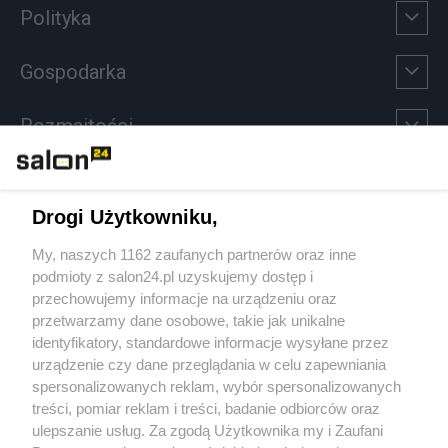
Polityka
Gospodarka
Rozmaitości
Technologie
Drogi Użytkowniku,
Sport
My, naszych 1162 zaufanych partnerów oraz inne
podmioty z salon24.pl uzyskujemy dostęp i
Społeczeństwo
przechowujemy informacje na urządzeniu oraz
przetwarzamy dane osobowe, takie jak unikalne
Kultura
identyfikatory, standardowe informacje wysyłane przez
urządzenie czy dane przeglądania w celu zapewniania
spersonalizowanych reklam, wybór spersonalizowanych
treści, pomiar reklam i treści, badanie odbiorców oraz
ulepszanie usług. Za zgodą Użytkownika my i Zaufani
X
Facebook
Instagram
Youtube