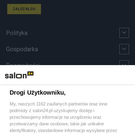
ZAŁÓŻ BLOG
Polityka
Gospodarka
Rozmaitości
Technologie
Drogi Użytkowniku,
Sport
My, naszych 1162 zaufanych partnerów oraz inne
podmioty z salon24.pl uzyskujemy dostęp i
Społeczeństwo
przechowujemy informacje na urządzeniu oraz
przetwarzamy dane osobowe, takie jak unikalne
Kultura
identyfikatory, standardowe informacje wysyłane przez