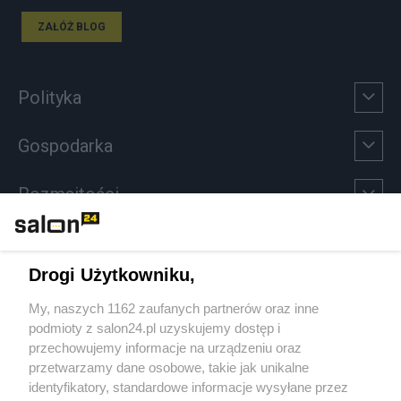
ZAŁÓŻ BLOG
Polityka
Gospodarka
Rozmaitości
Technologie
Drogi Użytkowniku,
Sport
My, naszych 1162 zaufanych partnerów oraz inne
podmioty z salon24.pl uzyskujemy dostęp i
Społeczeństwo
przechowujemy informacje na urządzeniu oraz
przetwarzamy dane osobowe, takie jak unikalne
Kultura
identyfikatory, standardowe informacje wysyłane przez