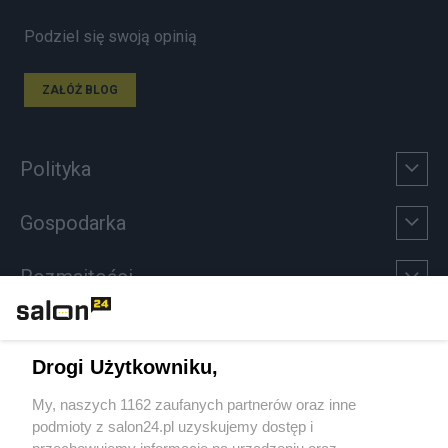
Podziel się swoją opinią
ZAŁÓŻ BLOG
Polityka
Gospodarka
Rozmaitości
Technologie
Drogi Użytkowniku,
Sport
My, naszych 1162 zaufanych partnerów oraz inne
podmioty z salon24.pl uzyskujemy dostęp i
Społeczeństwo