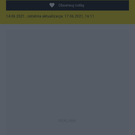
Obserwuj notkę
14.06.2021 , ostatnia aktualizacja: 17.06.2021, 16:11