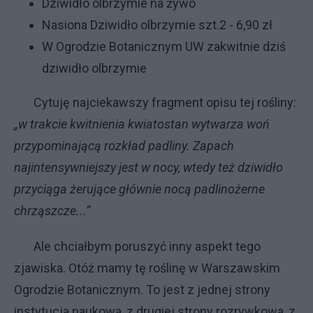
Dziwidło olbrzymie na żywo
Nasiona Dziwidło olbrzymie szt.2 - 6,90 zł
W Ogrodzie Botanicznym UW zakwitnie dziś
dziwidło olbrzymie
Cytuję najciekawszy fragment opisu tej rośliny:
„w trakcie kwitnienia kwiatostan wytwarza woń
przypominającą rozkład padliny. Zapach
najintensywniejszy jest w nocy, wtedy też dziwidło
przyciąga żerujące głównie nocą padlinożerne
chrząszcze...”
Ale chciałbym poruszyć inny aspekt tego
zjawiska. Otóż mamy tę roślinę w Warszawskim
Ogrodzie Botanicznym. To jest z jednej strony
instytucja naukowa, z drugiej strony rozrywkowa, z