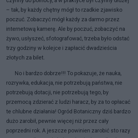
czynny do północy, a w praktyce był czynny dłużej
– tak, by każdy chętny mógł to rzadkie zjawisko
poczuć. Zobaczyć mógł każdy za darmo przez
internetową kamerę. Ale by poczuć, zobaczyć na
żywo, usłyszeć, sfotografować, trzeba było odstać
trzy godziny w kolejce i zapłacić dwadzieścia
złotych za bilet.
No i bardzo dobrze!!! To pokazuje, że nauka,
rozrywka, edukacja, nie potrzebują państwa, nie
potrzebują dotacji, nie potrzebują tego, by
przemocą zdzierać z ludzi haracz, by za to opłacać
te chlubne działania! Ogród Botaniczny dziś bardzo
dużo zarobił, pewnie więcej niż przez cały
poprzedni rok. A jeszcze powinien zarobić sto razy