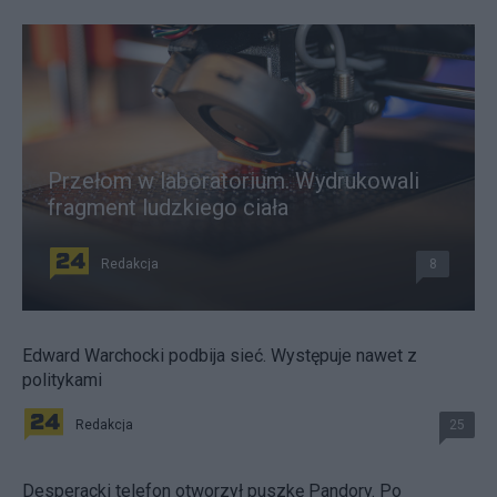
Przełom w laboratorium. Wydrukowali
fragment ludzkiego ciała
Redakcja
8
Edward Warchocki podbija sieć. Występuje nawet z
politykami
Redakcja
25
Desperacki telefon otworzył puszkę Pandory. Po