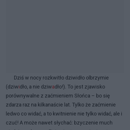
Dziś w nocy rozkwitło dziwidło olbrzymie
(dziw
i
dło, a nie dziw
a
dło!). To jest zjawisko
porównywalne z zaćmieniem Słońca – bo się
zdarza raz na kilkanaście lat. Tylko że zaćmienie
ledwo co widać, a to kwitnienie nie tylko widać, ale i
czuć! A może nawet słychać: bzyczenie much