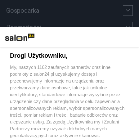
Gospodarka
Rozmaitości
Technologie
Drogi Użytkowniku,
Sport
My, naszych 1162 zaufanych partnerów oraz inne
podmioty z salon24.pl uzyskujemy dostęp i
Społeczeństwo
przechowujemy informacje na urządzeniu oraz
przetwarzamy dane osobowe, takie jak unikalne
Kultura
identyfikatory, standardowe informacje wysyłane przez
urządzenie czy dane przeglądania w celu zapewniania
spersonalizowanych reklam, wybór spersonalizowanych
treści, pomiar reklam i treści, badanie odbiorców oraz
ulepszanie usług. Za zgodą Użytkownika my i Zaufani
X
Facebook
Instagram
Youtube
Partnerzy możemy używać dokładnych danych
geolokalizacyjnych oraz aktywnie skanować