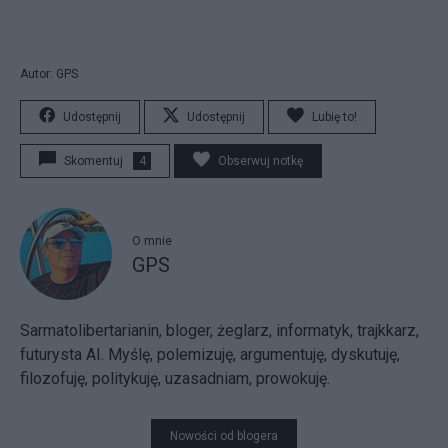
Autor: GPS
Udostępnij
Udostępnij
Lubię to!
Skomentuj
4
Obserwuj notkę
O mnie
GPS
Sarmatolibertarianin, bloger, żeglarz, informatyk, trajkkarz,
futurysta AI. Myślę, polemizuję, argumentuję, dyskutuję,
filozofuję, politykuję, uzasadniam, prowokuję.
Nowości od blogera