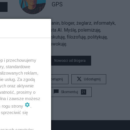
GPS
Sarmatolibertarianin, bloger, żeglarz, informatyk,
trajkkarz, futurysta AI. Myślę, polemizuję,
argumentuję, dyskutuję, filozofuję, politykuję,
uzasadniam, prowokuję.
ęp i przechowujemy
Nowości od blogera
ory, standardowe
alizowanych reklam,
ie usług. Za zgodą
Udostępnij
Udostępnij
ych oraz aktywnie
watność, prosimy o
Skomentuj
21
wolna i zawsze możesz
m rogu strony
.
sprzeciwić się
 naszych serwisów