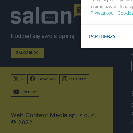
internetowych. Szcze
Prywatności
i
Cookie
Podziel się swoją opinią
PARTNERZY
ZAŁÓŻ BLOG
X
Facebook
Instagram
Youtube
Web Content Media sp. z o. o.
© 2022