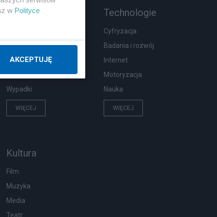
esz w
Polityce
Rozmaitości
Technologie
Zdrowie
Cyfryzacja
Podróże
Badania i rozwój
AKCEPTUJĘ
Pogoda
Internet
Ekologia
Motoryzacja
Wypadki
Nauka
WIĘCEJ
WIĘCEJ
Kultura
Film
Muzyka
Media
Teatr