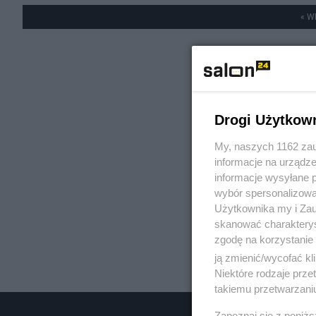
« W
Drogi Użytkow
My, naszych 1162 zau
informacje na urządze
informacje wysyłane 
wybór spersonalizowan
Użytkownika my i Zau
skanować charakterys
zgodę na korzystanie 
ją zmienić/wycofać kl
Niektóre rodzaje prz
takiemu przetwarzaniu
Zapoznaj się z poniż