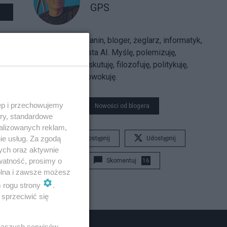
GPS
Sarmatolibertarianin, bloger, żeglarz, informatyk,
trajkkarz, futurysta AI. Myślę, polemizuję,
argumentuję, dyskutuję, filozofuję, politykuję,
uzasadniam, prowokuję.
ęp i przechowujemy
Nowości od blogera
ory, standardowe
alizowanych reklam,
ie usług. Za zgodą
Udostępnij
Udostępnij
ych oraz aktywnie
watność, prosimy o
Skomentuj
16
wolna i zawsze możesz
m rogu strony
.
sprzeciwić się
 naszych serwisów