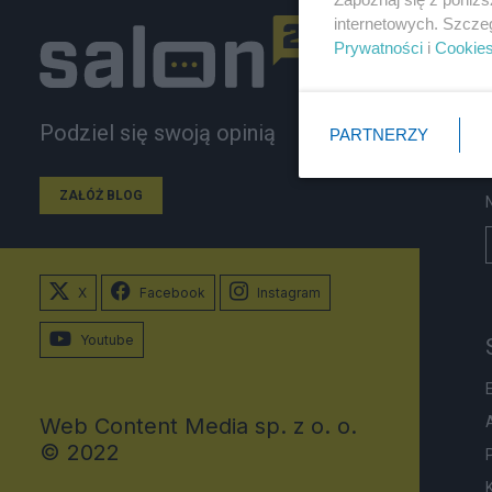
internetowych. Szcze
Prywatności
i
Cookie
Podziel się swoją opinią
PARTNERZY
ZAŁÓŻ BLOG
X
Facebook
Instagram
Youtube
Web Content Media sp. z o. o.
© 2022