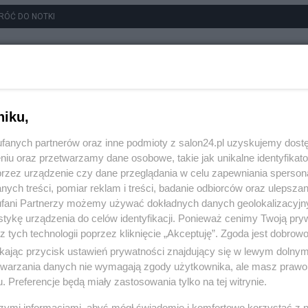
RÓĆ DO NOTKI
niku,
fanych partnerów oraz inne podmioty z salon24.pl uzyskujemy dost
niu oraz przetwarzamy dane osobowe, takie jak unikalne identyfikat
przez urządzenie czy dane przeglądania w celu zapewniania sperson
ych treści, pomiar reklam i treści, badanie odbiorców oraz ulepszan
fani Partnerzy możemy używać dokładnych danych geolokalizacyjn
tykę urządzenia do celów identyfikacji. Ponieważ cenimy Twoją pry
z tych technologii poprzez kliknięcie „Akceptuję”. Zgoda jest dobro
ikając przycisk ustawień prywatności znajdujący się w lewym dolny
etwarzania danych nie wymagają zgody użytkownika, ale masz prawo 
. Preferencje będą miały zastosowania tylko na tej witrynie.
szymi informacjami, abyś mógł świadomie i komfortowo korzystać z