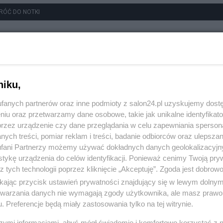
RÓĆ DO NOTKI
niku,
fanych partnerów oraz inne podmioty z salon24.pl uzyskujemy dost
niu oraz przetwarzamy dane osobowe, takie jak unikalne identyfikat
przez urządzenie czy dane przeglądania w celu zapewniania sperson
ych treści, pomiar reklam i treści, badanie odbiorców oraz ulepszan
fani Partnerzy możemy używać dokładnych danych geolokalizacyjn
tykę urządzenia do celów identyfikacji. Ponieważ cenimy Twoją pry
z tych technologii poprzez kliknięcie „Akceptuję”. Zgoda jest dobro
ikając przycisk ustawień prywatności znajdujący się w lewym dolny
etwarzania danych nie wymagają zgody użytkownika, ale masz prawo 
. Preferencje będą miały zastosowania tylko na tej witrynie.
szymi informacjami, abyś mógł świadomie i komfortowo korzystać z