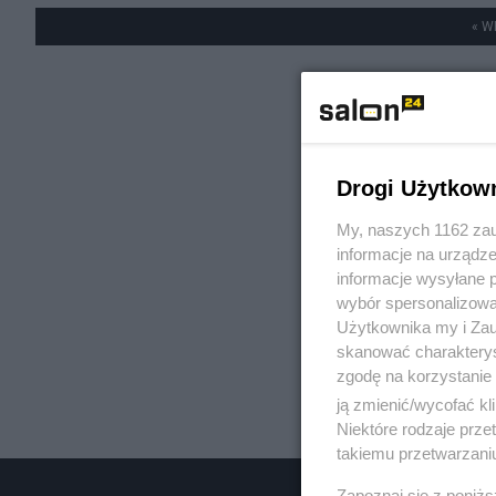
« W
Drogi Użytkow
My, naszych 1162 zau
informacje na urządze
informacje wysyłane 
wybór spersonalizowan
Użytkownika my i Zau
skanować charakterys
zgodę na korzystanie 
ją zmienić/wycofać kl
Niektóre rodzaje prz
takiemu przetwarzaniu
Zapoznaj się z poniż