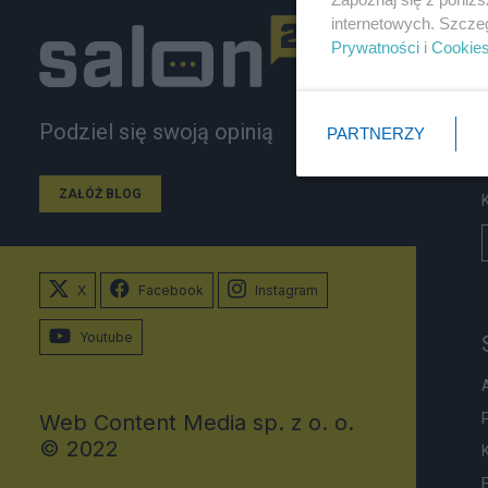
internetowych. Szcze
Prywatności
i
Cookie
Podziel się swoją opinią
PARTNERZY
ZAŁÓŻ BLOG
X
Facebook
Instagram
Youtube
Web Content Media sp. z o. o.
© 2022