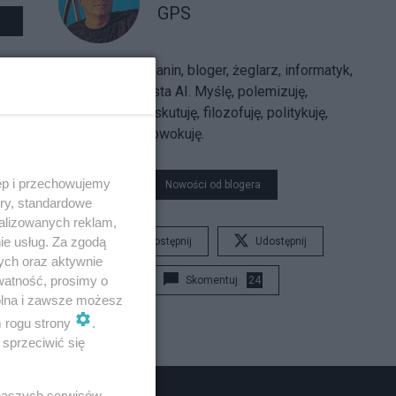
GPS
Sarmatolibertarianin, bloger, żeglarz, informatyk,
trajkkarz, futurysta AI. Myślę, polemizuję,
argumentuję, dyskutuję, filozofuję, politykuję,
uzasadniam, prowokuję.
ęp i przechowujemy
Nowości od blogera
ory, standardowe
alizowanych reklam,
ie usług. Za zgodą
Udostępnij
Udostępnij
ych oraz aktywnie
watność, prosimy o
Skomentuj
24
wolna i zawsze możesz
m rogu strony
.
sprzeciwić się
 naszych serwisów