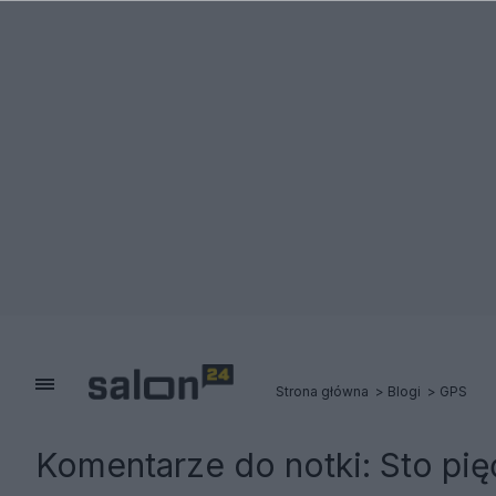
Strona główna
Blogi
GPS
Komentarze do notki:
Sto pię