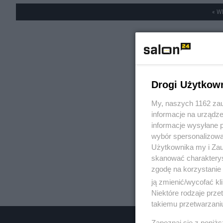
« W
Drogi Użytkow
My, naszych 1162 zau
informacje na urządze
informacje wysyłane 
wybór spersonalizowan
Użytkownika my i Zau
skanować charakterys
zgodę na korzystanie 
ją zmienić/wycofać kl
Niektóre rodzaje prz
takiemu przetwarzaniu
Zapoznaj się z poniż