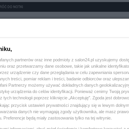
RÓĆ DO NOTKI
niku,
fanych partnerów oraz inne podmioty z salon24.pl uzyskujemy dost
niu oraz przetwarzamy dane osobowe, takie jak unikalne identyfikat
przez urządzenie czy dane przeglądania w celu zapewniania sperson
ych treści, pomiar reklam i treści, badanie odbiorców oraz ulepszan
fani Partnerzy możemy używać dokładnych danych geolokalizacyjn
tykę urządzenia do celów identyfikacji. Ponieważ cenimy Twoją pry
z tych technologii poprzez kliknięcie „Akceptuję”. Zgoda jest dobro
ikając przycisk ustawień prywatności znajdujący się w lewym dolny
etwarzania danych nie wymagają zgody użytkownika, ale masz prawo 
. Preferencje będą miały zastosowania tylko na tej witrynie.
szymi informacjami, abyś mógł świadomie i komfortowo korzystać z