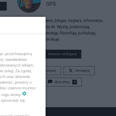
GPS
Sarmatolibertarianin, bloger, żeglarz, informatyk,
trajkkarz, futurysta AI. Myślę, polemizuję,
argumentuję, dyskutuję, filozofuję, politykuję,
uzasadniam, prowokuję.
ęp i przechowujemy
Nowości od blogera
ory, standardowe
alizowanych reklam,
ie usług. Za zgodą
Udostępnij
Udostępnij
ych oraz aktywnie
watność, prosimy o
Skomentuj
4
wolna i zawsze możesz
m rogu strony
.
sprzeciwić się
 naszych serwisów