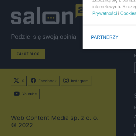
internetowych. Szcze
Prywatności
i
Cookie
Podziel się swoją opinią
PARTNERZY
ZAŁÓŻ BLOG
X
Facebook
Instagram
Youtube
Web Content Media sp. z o. o.
© 2022