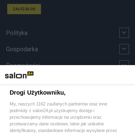
ZAŁÓŻ BLOG
Polityka
Gospodarka
Rozmaitości
Technologie
Drogi Użytkowniku,
Sport
My, naszych 1162 zaufanych partnerów oraz inne
podmioty z salon24.pl uzyskujemy dostęp i
Społeczeństwo
przechowujemy informacje na urządzeniu oraz
przetwarzamy dane osobowe, takie jak unikalne
Kultura
identyfikatory, standardowe informacje wysyłane przez