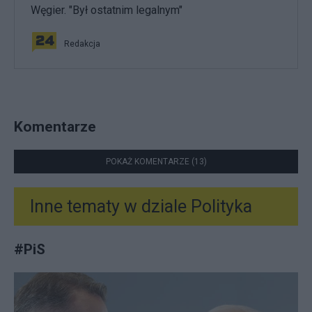
Węgier. "Był ostatnim legalnym"
Redakcja
Komentarze
POKAŻ KOMENTARZE (13)
Inne tematy w dziale
Polityka
#
PiS