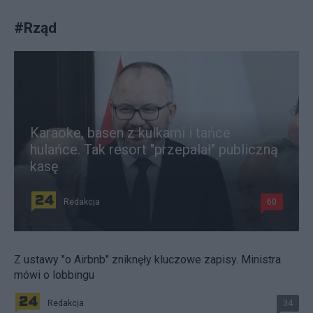
#
Rząd
Karaoke, basen z kulkami i tańce
hulańce. Tak resort "przepalał" publiczną
kasę
Redakcja
60
Z ustawy "o Airbnb" zniknęły kluczowe zapisy. Ministra
mówi o lobbingu
Redakcja
34