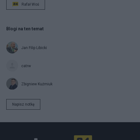
Rafał Woś
Blogi na ten temat
Jan Filip Libicki
catrw
Zbigniew Kuźmiuk
Napisz notkę