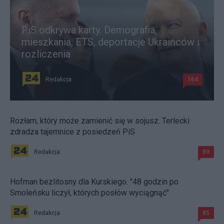
PiS odkrywa karty. Demografia,
mieszkania, ETS, deportacje Ukraińców i
rozliczenia
Redakcja
164
Rozłam, który może zamienić się w sojusz. Terlecki
zdradza tajemnice z posiedzeń PiS
Redakcja
89
Hofman bezlitosny dla Kurskiego. "48 godzin po
Smoleńsku liczył, których posłów wyciągnąć"
Redakcja
85