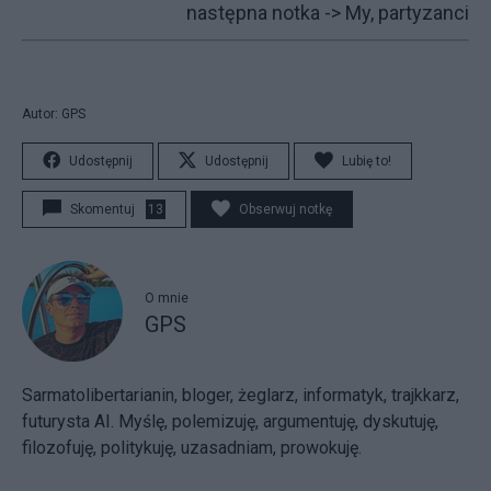
następna notka ->
My, partyzanci
Autor: GPS
Udostępnij
Udostępnij
Lubię to!
Skomentuj
13
Obserwuj notkę
O mnie
GPS
Sarmatolibertarianin, bloger, żeglarz, informatyk, trajkkarz,
futurysta AI. Myślę, polemizuję, argumentuję, dyskutuję,
filozofuję, politykuję, uzasadniam, prowokuję.