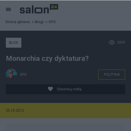
Strona główna
Blogi
GPS
2003
BLOG
Monarchia czy dyktatura?
GPS
POLITYKA
Obserwuj notkę
25.10.2012