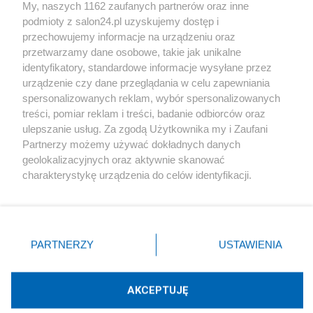
My, naszych 1162 zaufanych partnerów oraz inne
podmioty z salon24.pl uzyskujemy dostęp i
Społeczeństwo
przechowujemy informacje na urządzeniu oraz
przetwarzamy dane osobowe, takie jak unikalne
Kultura
identyfikatory, standardowe informacje wysyłane przez
urządzenie czy dane przeglądania w celu zapewniania
spersonalizowanych reklam, wybór spersonalizowanych
treści, pomiar reklam i treści, badanie odbiorców oraz
ulepszanie usług. Za zgodą Użytkownika my i Zaufani
X
Facebook
Instagram
Youtube
Partnerzy możemy używać dokładnych danych
geolokalizacyjnych oraz aktywnie skanować
charakterystykę urządzenia do celów identyfikacji.
Web Content Media sp. z o. o. © 2022
Ponieważ cenimy Twoją prywatność, prosimy o zgodę na
korzystanie z tych technologii poprzez kliknięcie
„Akceptuję”. Zgoda jest dobrowolna i zawsze możesz ją
Pomoc
O nas
Praca
Reklama
Kontakt
zmienić/wycofać klikając przycisk ustawień prywatności
PARTNERZY
USTAWIENIA
znajdujący się w lewym dolnym rogu strony
. Niektóre
rodzaje przetwarzania danych nie wymagają zgody
użytkownika, ale masz prawo sprzeciwić się takiemu
AKCEPTUJĘ
przetwarzaniu. Preferencje będą miały zastosowania tylko
Technologię dostarcza:
W3media.pl