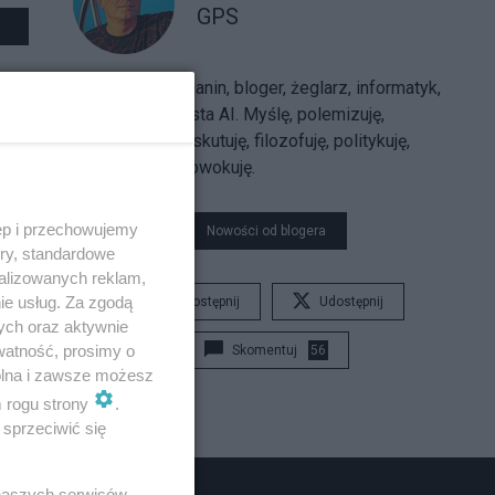
GPS
Sarmatolibertarianin, bloger, żeglarz, informatyk,
trajkkarz, futurysta AI. Myślę, polemizuję,
argumentuję, dyskutuję, filozofuję, politykuję,
uzasadniam, prowokuję.
ęp i przechowujemy
Nowości od blogera
ory, standardowe
alizowanych reklam,
ie usług. Za zgodą
Udostępnij
Udostępnij
ych oraz aktywnie
watność, prosimy o
Skomentuj
56
wolna i zawsze możesz
m rogu strony
.
sprzeciwić się
 naszych serwisów