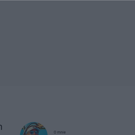
m
O mnie