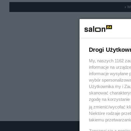
« W
Drogi Użytkow
My, naszych 1162 zau
informacje na urządze
informacje wysyłane 
wybór spersonalizowan
Użytkownika my i Zau
skanować charakterys
zgodę na korzystanie 
ją zmienić/wycofać kl
Niektóre rodzaje prz
takiemu przetwarzaniu
Zapoznaj się z poniż