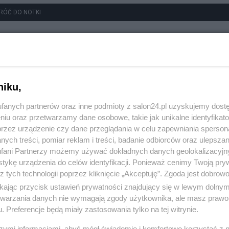
RÓĆ DO NOTKI
niku,
fanych partnerów oraz inne podmioty z salon24.pl uzyskujemy dost
niu oraz przetwarzamy dane osobowe, takie jak unikalne identyfikat
przez urządzenie czy dane przeglądania w celu zapewniania sperson
ych treści, pomiar reklam i treści, badanie odbiorców oraz ulepszan
fani Partnerzy możemy używać dokładnych danych geolokalizacyjn
tykę urządzenia do celów identyfikacji. Ponieważ cenimy Twoją pry
z tych technologii poprzez kliknięcie „Akceptuję”. Zgoda jest dobro
ikając przycisk ustawień prywatności znajdujący się w lewym dolny
etwarzania danych nie wymagają zgody użytkownika, ale masz prawo 
. Preferencje będą miały zastosowania tylko na tej witrynie.
szymi informacjami, abyś mógł świadomie i komfortowo korzystać z