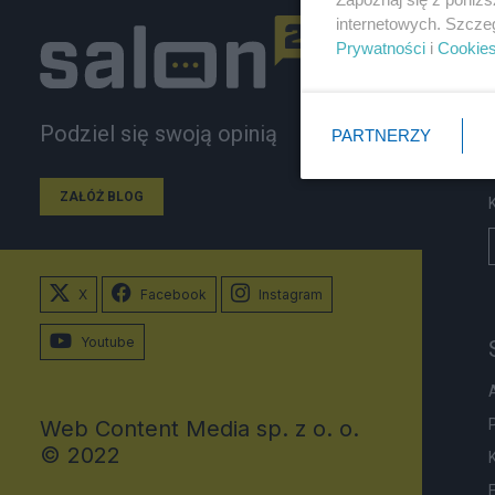
internetowych. Szcze
Prywatności
i
Cookie
Podziel się swoją opinią
PARTNERZY
ZAŁÓŻ BLOG
X
Facebook
Instagram
Youtube
Web Content Media sp. z o. o.
© 2022