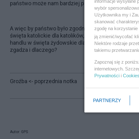
informacje wysyłane 
państwo może nam bardziej pomagać, o nas dbać i si
wybór spersonalizowan
Użytkownika my i Zau
skanować charakterys
A więc by państwo było zgodne z nauką społeczną K
zgodę na korzystanie 
święta katolickie dla katolików, ale jednocześnie 
ją zmienić/wycofać kl
handlu w święta żydowskie dla żydów. A ateistom po
Niektóre rodzaje prz
zgadza i dlaczego?
takiemu przetwarzaniu
Zapoznaj się z poniż
internetowych. Szcze
Prywatności
i
Cookie
Groźba
<- poprzednia notka
PARTNERZY
Autor: GPS