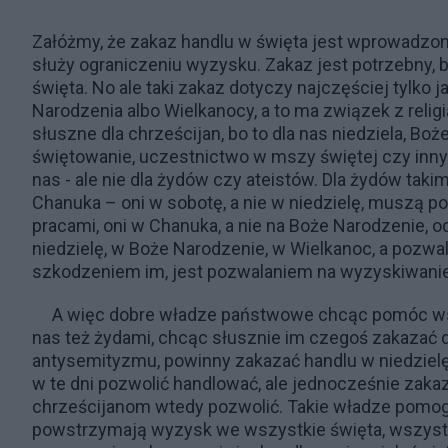
Załóżmy, że zakaz handlu w święta jest wprowadzony 
służy ograniczeniu wyzysku. Zakaz jest potrzebny, b
święta. No ale taki zakaz dotyczy najczęściej tylko j
Narodzenia albo Wielkanocy, a to ma związek z relig
słuszne dla chrześcijan, bo to dla nas niedziela, Bo
świętowanie, uczestnictwo w mszy świętej czy inny
nas - ale nie dla żydów czy ateistów. Dla żydów tak
Chanuka – oni w sobotę, a nie w niedzielę, muszą 
pracami, oni w Chanuka, a nie na Boże Narodzenie, 
niedzielę, w Boże Narodzenie, w Wielkanoc, a pozwal
szkodzeniem im, jest pozwalaniem na wyzyskiwanie 
A więc dobre władze państwowe chcąc pomóc wsz
nas też żydami, chcąc słusznie im czegoś zakazać dla
antysemityzmu, powinny zakazać handlu w niedzielę 
w te dni pozwolić handlować, ale jednocześnie zaka
chrześcijanom wtedy pozwolić. Takie władze pomog
powstrzymają wyzysk we wszystkie święta, wszystki