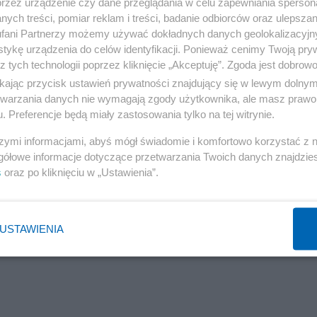
przez urządzenie czy dane przeglądania w celu zapewniania sperson
ę nami lepiej opiekować.
ych treści, pomiar reklam i treści, badanie odbiorców oraz ulepszan
fani Partnerzy możemy używać dokładnych danych geolokalizacyjn
Reklama
tykę urządzenia do celów identyfikacji. Ponieważ cenimy Twoją pry
ościoła katolickiego musi wprowadzić zakazy handlu w
z tych technologii poprzez kliknięcie „Akceptuję”. Zgoda jest dobro
by nie było państwem antysemickim, musi wprowadzić zaka
ikając przycisk ustawień prywatności znajdujący się w lewym dolny
winno pozwolić handlować kiedy chcą. Kto się z tym nie
etwarzania danych nie wymagają zgody użytkownika, ale masz prawo 
. Preferencje będą miały zastosowania tylko na tej witrynie.
szymi informacjami, abyś mógł świadomie i komfortowo korzystać z
Czytaj dalej tu:
Handel w niedzi
gółowe informacje dotyczące przetwarzania Twoich danych znajdzi
s
oraz po kliknięciu w „Ustawienia”.
następna notka ->
Nakaz pracy to niewolnictwo, a zakaz 
USTAWIENIA