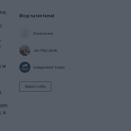
ne,
Blogi na ten temat
o
threeme-ww
,
a
Jan Filip Libicki
u w
Independent Trader
Napisz notkę
u
ydom
, a