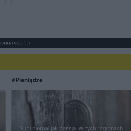
KOMENTARZE (56)
#
Pieniądze
Długi niemal jak pensja. W tych regionach