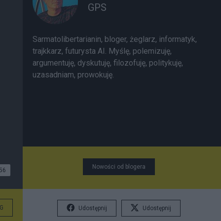
GPS
Sarmatolibertarianin, bloger, żeglarz, informatyk,
trajkkarz, futurysta AI. Myślę, polemizuję,
argumentuję, dyskutuję, filozofuję, politykuję,
uzasadniam, prowokuję.
Nowości od blogera
56
G
Udostępnij
Udostępnij