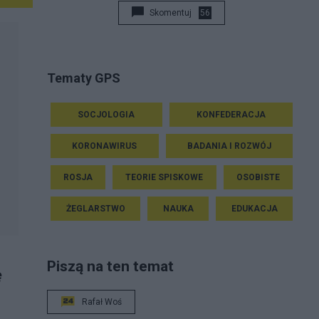
Skomentuj
56
Tematy GPS
SOCJOLOGIA
KONFEDERACJA
KORONAWIRUS
BADANIA I ROZWÓJ
ROSJA
TEORIE SPISKOWE
OSOBISTE
ŻEGLARSTWO
NAUKA
EDUKACJA
Piszą na ten temat
ę
Rafał Woś