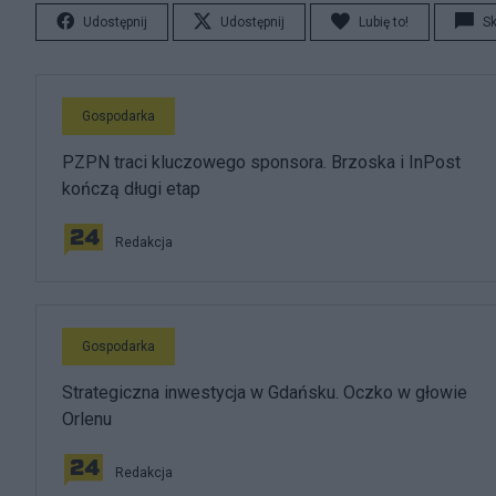
Udostępnij
Udostępnij
Lubię to!
S
Gospodarka
PZPN traci kluczowego sponsora. Brzoska i InPost
kończą długi etap
Redakcja
Gospodarka
Strategiczna inwestycja w Gdańsku. Oczko w głowie
Orlenu
Redakcja