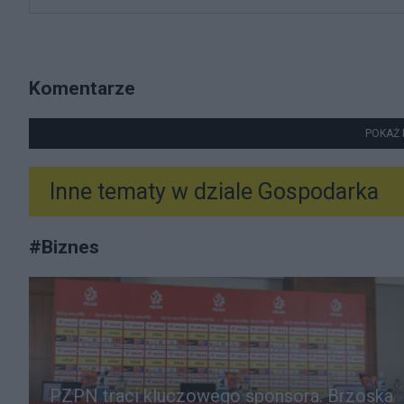
Komentarze
POKAŻ 
Inne tematy w dziale
Gospodarka
#
Biznes
PZPN traci kluczowego sponsora. Brzoska