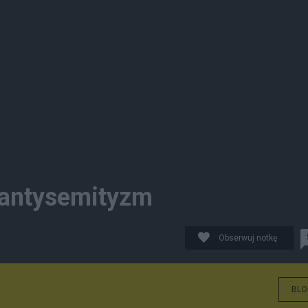
 antysemityzm
Obserwuj notkę
BLO