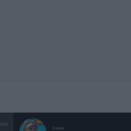
2633
O mnie