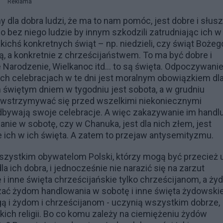
Reklama
dla dobra ludzi, że ma to nam pomóc, jest dobre i słusz
o bez niego ludzie by innym szkodzili zatrudniając ich w
akichś konkretnych świąt – np. niedzieli, czy świąt Bożeg
ią, a konkretnie z chrześcijaństwem. To ma być dobre i
że Narodzenie, Wielkanoc itd… to są święta. Odpoczywanie
ch celebracjach w te dni jest moralnym obowiązkiem dl
im świętym dniem w tygodniu jest sobota, a w grudniu
powstrzymywać się przed wszelkimi niekoniecznymi
odbywają swoje celebracje. A więc zakazywanie im handl
anie w sobotę, czy w Chanuka, jest dla nich złem, jest
ich w ich święta. A zatem to przejaw antysemityzmu.
ystkim obywatelom Polski, którzy mogą być przecież 
 ich dobra, i jednocześnie nie narazić się na zarzut
i inne święta chrześcijańskie tylko chrześcijanom, a ż
zać żydom handlowania w sobotę i inne święta żydowskie
ą i żydom i chrześcijanom - uczynią wszystkim dobrze,
ch religii. Bo co komu zależy na ciemiężeniu żydów