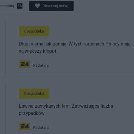
komentuj
56
Obserwuj notkę
Gospodarka
Długi niemal jak pensja. W tych regionach Polacy mają
największy kłopot
Redakcja
Gospodarka
Lawina zamykanych firm. Zatrważająca liczba
przypadków
Redakcja