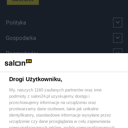
Polityka
Gospodarka
Rozmaitości
Technologie
Drogi Użytkowniku,
Sport
My, naszych 1160 zaufanych partnerów oraz inne
podmioty z salon24.pl uzyskujemy dostęp i
Społeczeństwo
przechowujemy informacje na urządzeniu oraz
przetwarzamy dane osobowe, takie jak unikalne
Kultura
identyfikatory, standardowe informacje wysyłane przez
urządzenie czy dane przeglądania w celu zapewniania
spersonalizowanych reklam, wybór spersonalizowanych