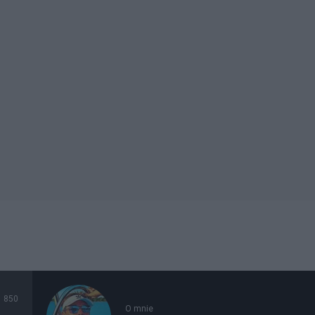
850
O mnie