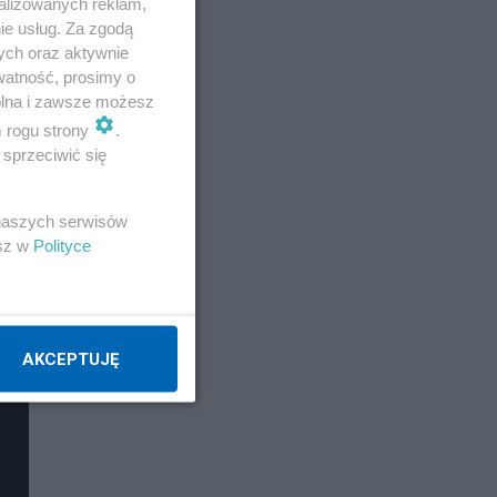
alizowanych reklam,
ie usług. Za zgodą
ych oraz aktywnie
watność, prosimy o
wolna i zawsze możesz
m rogu strony
.
sprzeciwić się
 naszych serwisów
esz w
Polityce
AKCEPTUJĘ