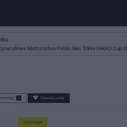
otka
zynarodowe Mistrzostwa Polski Skki Trikke FAKRO Cup 
komentuj
2
Obserwuj notkę
Technologie