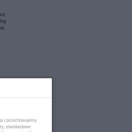
wo
chę
ie
ęp i przechowujemy
ory, standardowe