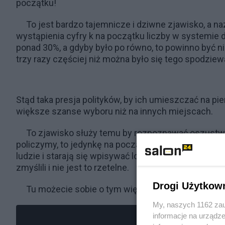
początku!
To jest bardzo tajemnicze i dziwne zjawisko, a n
wystąpienia cyfry k na początku liczby w systemie 
ponad 30%, a gdyby było po równo, to powinno być 
trzy razy częściej niż można było się tego spodziew
Stąd taka presja polityków, by ich umieszczać na pi
większe szanse wyboru niż na innych miejscach.
To zjawisko służy temu by rozpoznawać oszustwa. J
policzymy, to jedynkę na początku będziemy mieć w
ludzie i starają się wpisywać losowo, to jedynka będ
zmyślili i nie jest to rzetelne.
Drogi Użytkow
Tu możecie sobie o tym więcej pooglądać:
My, naszych 1162 zau
informacje na urządze