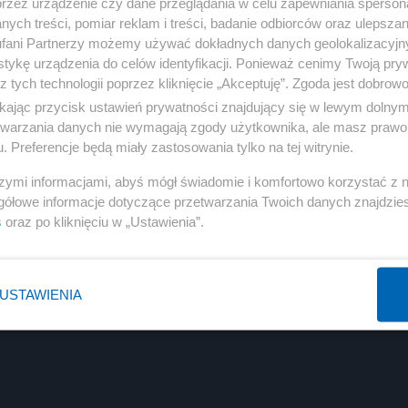
przez urządzenie czy dane przeglądania w celu zapewniania sperson
ych treści, pomiar reklam i treści, badanie odbiorców oraz ulepszan
fani Partnerzy możemy używać dokładnych danych geolokalizacyjn
tykę urządzenia do celów identyfikacji. Ponieważ cenimy Twoją pry
z tych technologii poprzez kliknięcie „Akceptuję”. Zgoda jest dobro
ikając przycisk ustawień prywatności znajdujący się w lewym dolny
etwarzania danych nie wymagają zgody użytkownika, ale masz prawo 
. Preferencje będą miały zastosowania tylko na tej witrynie.
szymi informacjami, abyś mógł świadomie i komfortowo korzystać z
gółowe informacje dotyczące przetwarzania Twoich danych znajdzi
s
oraz po kliknięciu w „Ustawienia”.
USTAWIENIA