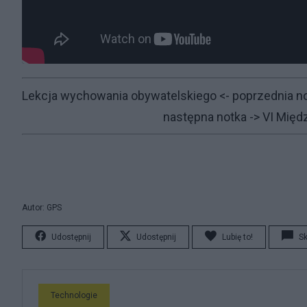
Lekcja wychowania obywatelskiego
<- poprzednia n
następna notka ->
VI Międ
Autor: GPS
Udostępnij
Udostępnij
Lubię to!
S
Technologie