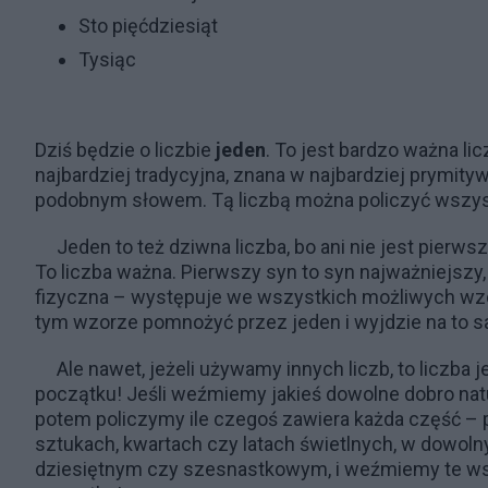
Sto pięćdziesiąt
Tysiąc
Dziś będzie o liczbie
jeden
. To jest bardzo ważna licz
najbardziej tradycyjna, znana w najbardziej prymit
podobnym słowem. Tą liczbą można policzyć wszystk
Jeden to też dziwna liczba, bo ani nie jest pierwsza
To liczba ważna. Pierwszy syn to syn najważniejszy
fizyczna – występuje we wszystkich możliwych wzo
tym wzorze pomnożyć przez jeden i wyjdzie na to 
Ale nawet, jeżeli używamy innych liczb, to liczba 
początku! Jeśli weźmiemy jakieś dowolne dobro natu
potem policzymy ile czegoś zawiera każda część – 
sztukach, kwartach czy latach świetlnych, w dowol
dziesiętnym czy szesnastkowym, i weźmiemy te wszys