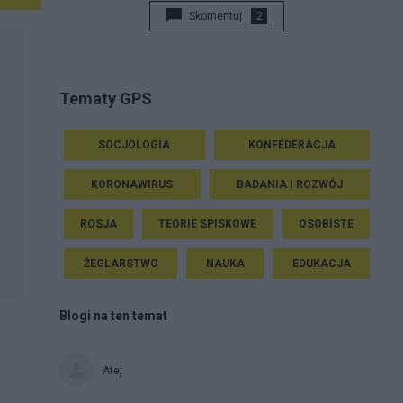
Skomentuj
2
Tematy GPS
SOCJOLOGIA
KONFEDERACJA
KORONAWIRUS
BADANIA I ROZWÓJ
ROSJA
TEORIE SPISKOWE
OSOBISTE
ŻEGLARSTWO
NAUKA
EDUKACJA
Blogi na ten temat
Atej