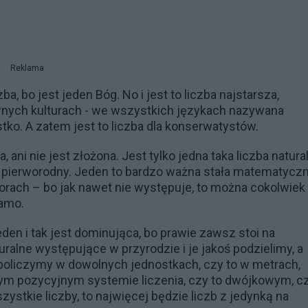
Reklama
ba, bo jest jeden Bóg. No i jest to liczba najstarsza,
ywnych kulturach - we wszystkich językach nazywana
o. A zatem jest to liczba dla konserwatystów.
, ani nie jest złożona. Jest tylko jedna taka liczba natura
, pierworodny. Jeden to bardzo ważna stała matematyczn
rach – bo jak nawet nie występuje, to można cokolwiek
samo.
jeden i tak jest dominująca, bo prawie zawsz stoi na
ralne występujące w przyrodzie i je jakoś podzielimy, a
policzymy w dowolnych jednostkach, czy to w metrach,
nym pozycyjnym systemie liczenia, czy to dwójkowym, c
tkie liczby, to najwięcej będzie liczb z jedynką na