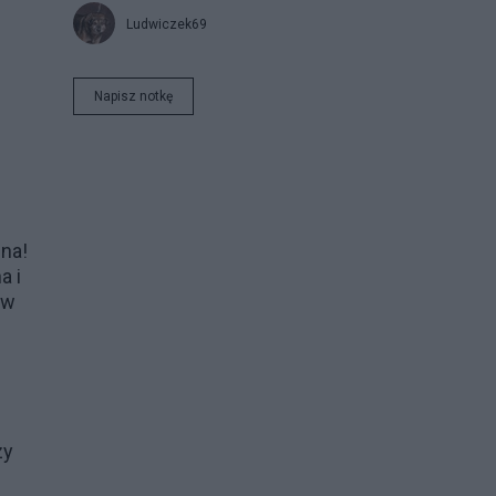
Ludwiczek69
Napisz notkę
lna!
a i
 w
zy