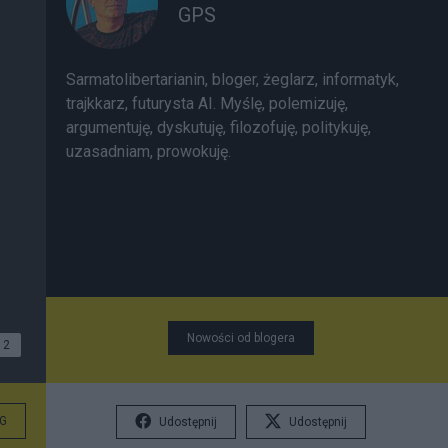
GPS
Sarmatolibertarianin, bloger, żeglarz, informatyk,
trajkkarz, futurysta AI. Myślę, polemizuję,
argumentuję, dyskutuję, filozofuję, politykuję,
uzasadniam, prowokuję.
Nowości od blogera
2
G
Udostępnij
Udostępnij