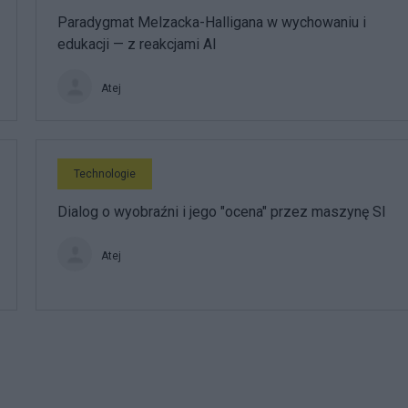
Paradygmat Melzacka-Halligana w wychowaniu i
edukacji — z reakcjami AI
Atej
Technologie
Dialog o wyobraźni i jego "ocena" przez maszynę SI
Atej