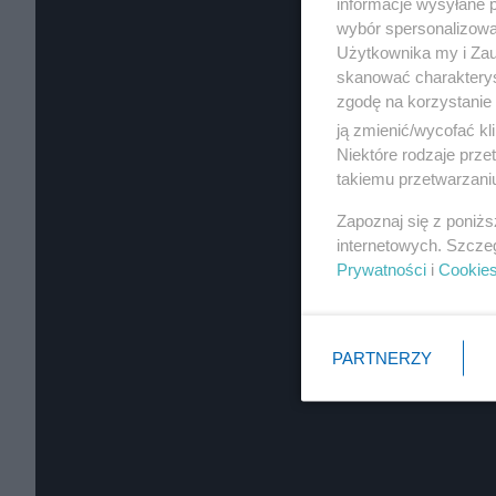
informacje wysyłane 
wybór spersonalizowan
Użytkownika my i Zau
skanować charakterys
zgodę na korzystanie 
ją zmienić/wycofać kl
Niektóre rodzaje prz
takiemu przetwarzaniu
Zapoznaj się z poniż
internetowych. Szcze
Prywatności
i
Cookie
PARTNERZY