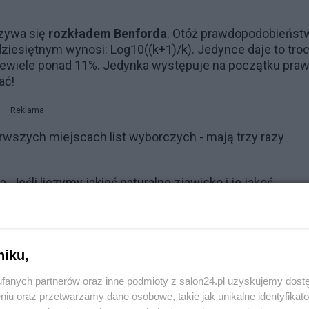
azywa się
rozkładem Benforda
. Otóż prawdopodobieńst
dziesiętnym wynosi: Log10((k+1)/k). Jedynce daje to tro
niewiele ponad 11%. Jedynka występuje na początku praw
ać!
Reklama
erwszych miejscach list wyborczych - mają trzy razy
eśli liczymy jakieś naturalne zjawisko i je jakoś
 trochę ponad 30% przypadków. A gdy te liczby wpisują
zie w około 11% i po tym poznamy, że liczby sobie ludzie
niku,
fanych partnerów oraz inne podmioty z salon24.pl uzyskujemy dost
niu oraz przetwarzamy dane osobowe, takie jak unikalne identyfikat